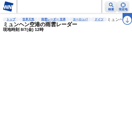
検索
現在地
雨雲レーダー
台風情報
地震情報
警報・注意報
2週間天気
ミュンヘン空
ラ
トップ
世界天気
雨雲レーダー 世界
ヨーロッパ
ドイツ
ミュンヘン空港の雨雲レーダー
現地時刻 8/7(金) 12時