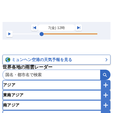
7(金) 12時
ミュンヘン空港の天気予報を見る
世界各地の雨雲レーダー
アジア
東南アジア
韓国
中国
台湾
香港
マカオ
南アジア
モンゴル
北朝鮮
インドネシア
カンボジア
シンガポール