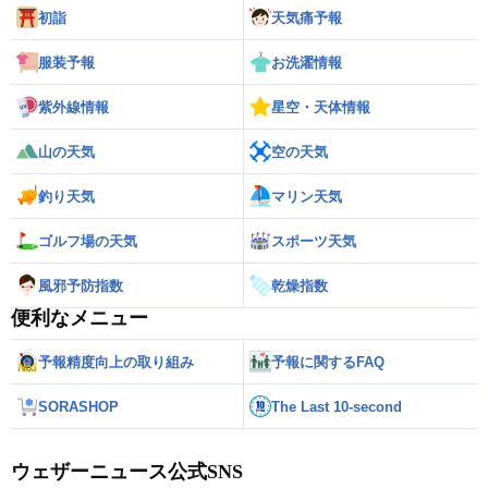
初詣
天気痛予報
服装予報
お洗濯情報
紫外線情報
星空・天体情報
山の天気
空の天気
釣り天気
マリン天気
ゴルフ場の天気
スポーツ天気
風邪予防指数
乾燥指数
便利なメニュー
予報精度向上の取り組み
予報に関するFAQ
SORASHOP
The Last 10-second
ウェザーニュース公式SNS