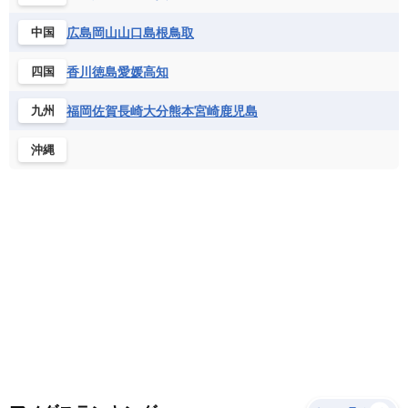
サントメ・プリンシペ民主共和国
ザンビア共和国
モナコ公国
モルドバ
モンテネグロ
ドミニカ共和国
ドミニカ国
広島
岡山
山口
島根
鳥取
中国
シエラレオネ共和国
ジブチ共和国
ラトビア
リトアニア
リヒテンシュタイン
ニカラグア共和国
ハイチ共和国
バハマ
ジンバブエ
スーダン
セネガル
ルクセンブルク
ルーマニア
ロシア
香川
徳島
愛媛
高知
四国
バルバドス
パナマ
パラグアイ
セントヘレナ諸島
セーシェル
北マケドニア
フランス領ギアナ
ブラジル
プエルトリコ
ソマリア連邦共和国
タンザニア
チャド
福岡
佐賀
長崎
大分
熊本
宮崎
鹿児島
九州
ベネズエラ
ベリーズ
ペルー
チュニジア
トーゴ
ナイジェリア連邦共和国
沖縄
ホンジュラス
ボリビア
マルティニーク
ナミビア
ニジェール
ブルキナファソ
メキシコ
ブルンジ共和国
ベナン
ボツワナ
マダガスカル
マラウイ共和国
マリ
モザンビーク
モロッコ
モーリシャス共和国
モーリタニア
リビア
リベリア共和国
ルワンダ共和国
レソト王国
中央アフリカ共和国
南アフリカ共和国
南スーダン
赤道ギニア共和国