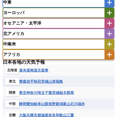
中東
タイ
フィリピン
ブルネイ
ベトナム
インド
スリランカ
ネパール
マレーシア
ミャンマー
ヨーロッパ
バングラデシュ
パキスタン
ブータン王国
アフガニスタン
アラブ首長国連邦
イエメン
ラオス人民民主共和国
東ティモール民主共和国
モルディブ
オセアニア・太平洋
イスラエル
イラク
イラン
アイスランド
アイルランド
ウズベキスタン
オマーン
カザフスタン
北アメリカ
アゼルバイジャン
アルバニア
アルメニア
アメリカ領サモア
オーストラリア
キリバス
カタール
キプロス
キルギス
イギリス
イタリア
ウクライナ
中南米
クック諸島
グアム
サイパン
クウェート
サウジアラビア
シリア
アメリカ
アラスカ
カナダ
エストニア
オランダ
オーストリア
サモア独立国
ソロモン諸島
タヒチ
タジキスタン
トルクメニスタン
トルコ
アフリカ
バーミューダ諸島
ギリシャ
クロアチア
コソボ
アメリカ領バージン諸島
アルゼンチン
ツバル
トンガ
ナウル共和国
ニウエ
バーレーン
ヨルダン
レバノン
日本各地の天気予報
サンマリノ共和国
ジブラルタル
ジョージア
アンティグア・バーブーダ
ウルグアイ
ニューカレドニア
ニュージーランド
ハワイ
アルジェリア
アンゴラ
ウガンダ
道央
道南
道北
道東
北海道
スイス
スウェーデン
スペイン
エクアドル
エルサルバドル
ガイアナ
バヌアツ
パプアニューギニア
パラオ
エジプト
エスワティニ王国
エチオピア
スロバキア
スロベニア共和国
セルビア
キューバ
グアテマラ
グアドループ
フィジー
マーシャル諸島
ミクロネシア連邦
青森
岩手
秋田
宮城
山形
福島
東北
エリトリア国
カメルーン
カーボベルデ
チェコ
デンマーク
ドイツ
ノルウェー
グレナダ
ケイマン諸島
コスタリカ
ワリス・フテュナ
ガボン
ガンビア
ガーナ共和国
ギニア
ハンガリー
バチカン市国
フィンランド
東京
神奈川
埼玉
千葉
茨城
栃木
群馬
関東
コロンビア
ジャマイカ
スリナム
ギニアビサウ共和国
ケニア
コモロ連合
フランス
ブルガリア
ベラルーシ
セントクリストファー・ネービス
静岡
愛知
岐阜
山梨
長野
新潟
富山
石川
福井
中部
コンゴ共和国
コンゴ民主共和国
ベルギー
ボスニア・ヘルツェゴビナ
セントビンセント及びグレナディーン諸島
コートジボワール
ポルトガル
ポーランド
マルタ
大阪
兵庫
京都
滋賀
奈良
和歌山
三重
近畿
セントルシア
チリ
トリニダード・トバゴ