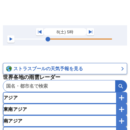
8(土) 5時
ストラスブールの天気予報を見る
世界各地の雨雲レーダー
アジア
東南アジア
韓国
中国
台湾
香港
マカオ
南アジア
モンゴル
北朝鮮
インドネシア
カンボジア
シンガポール