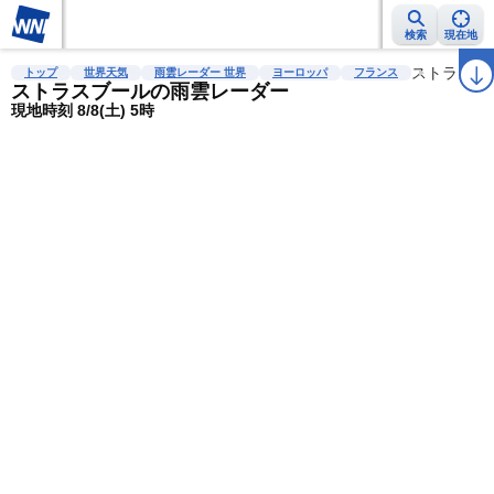
検索
現在地
雨雲レーダー
台風情報
地震情報
警報・注意報
2週間天気
ストラスブ
ラ
トップ
世界天気
雨雲レーダー 世界
ヨーロッパ
フランス
ストラスブールの雨雲レーダー
現地時刻 8/8(土) 5時