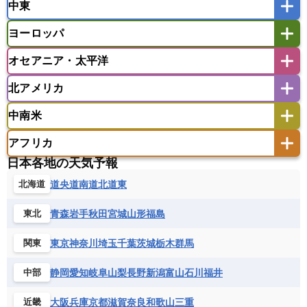
中東
タイ
フィリピン
ブルネイ
ベトナム
インド
スリランカ
ネパール
マレーシア
ミャンマー
ヨーロッパ
バングラデシュ
パキスタン
ブータン王国
アフガニスタン
アラブ首長国連邦
イエメン
ラオス人民民主共和国
東ティモール民主共和国
モルディブ
オセアニア・太平洋
イスラエル
イラク
イラン
アイスランド
アイルランド
ウズベキスタン
オマーン
カザフスタン
北アメリカ
アゼルバイジャン
アルバニア
アルメニア
アメリカ領サモア
オーストラリア
キリバス
カタール
キプロス
キルギス
イギリス
イタリア
ウクライナ
中南米
クック諸島
グアム
サイパン
クウェート
サウジアラビア
シリア
アメリカ
アラスカ
カナダ
エストニア
オランダ
オーストリア
サモア独立国
ソロモン諸島
タヒチ
タジキスタン
トルクメニスタン
トルコ
アフリカ
バーミューダ諸島
ギリシャ
クロアチア
コソボ
アメリカ領バージン諸島
アルゼンチン
ツバル
トンガ
ナウル共和国
ニウエ
バーレーン
ヨルダン
レバノン
日本各地の天気予報
サンマリノ共和国
ジブラルタル
ジョージア
アンティグア・バーブーダ
ウルグアイ
ニューカレドニア
ニュージーランド
ハワイ
アルジェリア
アンゴラ
ウガンダ
道央
道南
道北
道東
北海道
スイス
スウェーデン
スペイン
エクアドル
エルサルバドル
ガイアナ
バヌアツ
パプアニューギニア
パラオ
エジプト
エスワティニ王国
エチオピア
スロバキア
スロベニア共和国
セルビア
キューバ
グアテマラ
グアドループ
フィジー
マーシャル諸島
ミクロネシア連邦
青森
岩手
秋田
宮城
山形
福島
東北
エリトリア国
カメルーン
カーボベルデ
チェコ
デンマーク
ドイツ
ノルウェー
グレナダ
ケイマン諸島
コスタリカ
ワリス・フテュナ
ガボン
ガンビア
ガーナ共和国
ギニア
ハンガリー
バチカン市国
フィンランド
東京
神奈川
埼玉
千葉
茨城
栃木
群馬
関東
コロンビア
ジャマイカ
スリナム
ギニアビサウ共和国
ケニア
コモロ連合
フランス
ブルガリア
ベラルーシ
セントクリストファー・ネービス
静岡
愛知
岐阜
山梨
長野
新潟
富山
石川
福井
中部
コンゴ共和国
コンゴ民主共和国
ベルギー
ボスニア・ヘルツェゴビナ
セントビンセント及びグレナディーン諸島
コートジボワール
ポルトガル
ポーランド
マルタ
大阪
兵庫
京都
滋賀
奈良
和歌山
三重
近畿
セントルシア
チリ
トリニダード・トバゴ