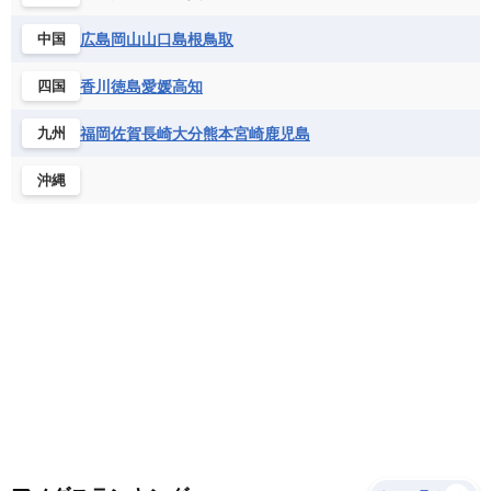
サントメ・プリンシペ民主共和国
ザンビア共和国
モナコ公国
モルドバ
モンテネグロ
ドミニカ共和国
ドミニカ国
広島
岡山
山口
島根
鳥取
中国
シエラレオネ共和国
ジブチ共和国
ラトビア
リトアニア
リヒテンシュタイン
ニカラグア共和国
ハイチ共和国
バハマ
ジンバブエ
スーダン
セネガル
ルクセンブルク
ルーマニア
ロシア
香川
徳島
愛媛
高知
四国
バルバドス
パナマ
パラグアイ
セントヘレナ諸島
セーシェル
北マケドニア
フランス領ギアナ
ブラジル
プエルトリコ
ソマリア連邦共和国
タンザニア
チャド
福岡
佐賀
長崎
大分
熊本
宮崎
鹿児島
九州
ベネズエラ
ベリーズ
ペルー
チュニジア
トーゴ
ナイジェリア連邦共和国
沖縄
ホンジュラス
ボリビア
マルティニーク
ナミビア
ニジェール
ブルキナファソ
メキシコ
ブルンジ共和国
ベナン
ボツワナ
マダガスカル
マラウイ共和国
マリ
モザンビーク
モロッコ
モーリシャス共和国
モーリタニア
リビア
リベリア共和国
ルワンダ共和国
レソト王国
中央アフリカ共和国
南アフリカ共和国
南スーダン
赤道ギニア共和国