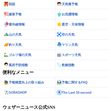
初詣
天気痛予報
服装予報
お洗濯情報
紫外線情報
星空・天体情報
山の天気
空の天気
釣り天気
マリン天気
ゴルフ場の天気
スポーツ天気
風邪予防指数
乾燥指数
便利なメニュー
予報精度向上の取り組み
予報に関するFAQ
SORASHOP
The Last 10-second
ウェザーニュース公式SNS