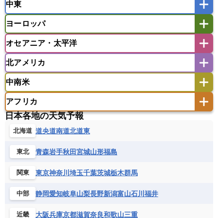
中東
タイ
フィリピン
ブルネイ
ベトナム
インド
スリランカ
ネパール
マレーシア
ミャンマー
ヨーロッパ
バングラデシュ
パキスタン
ブータン王国
アフガニスタン
アラブ首長国連邦
イエメン
ラオス人民民主共和国
東ティモール民主共和国
モルディブ
オセアニア・太平洋
イスラエル
イラク
イラン
アイスランド
アイルランド
ウズベキスタン
オマーン
カザフスタン
北アメリカ
アゼルバイジャン
アルバニア
アルメニア
アメリカ領サモア
オーストラリア
キリバス
カタール
キプロス
キルギス
イギリス
イタリア
ウクライナ
中南米
クック諸島
グアム
サイパン
クウェート
サウジアラビア
シリア
アメリカ
アラスカ
カナダ
エストニア
オランダ
オーストリア
サモア独立国
ソロモン諸島
タヒチ
タジキスタン
トルクメニスタン
トルコ
アフリカ
バーミューダ諸島
ギリシャ
クロアチア
コソボ
アメリカ領バージン諸島
アルゼンチン
ツバル
トンガ
ナウル共和国
ニウエ
バーレーン
ヨルダン
レバノン
日本各地の天気予報
サンマリノ共和国
ジブラルタル
ジョージア
アンティグア・バーブーダ
ウルグアイ
ニューカレドニア
ニュージーランド
ハワイ
アルジェリア
アンゴラ
ウガンダ
道央
道南
道北
道東
北海道
スイス
スウェーデン
スペイン
エクアドル
エルサルバドル
ガイアナ
バヌアツ
パプアニューギニア
パラオ
エジプト
エスワティニ王国
エチオピア
スロバキア
スロベニア共和国
セルビア
キューバ
グアテマラ
グアドループ
フィジー
マーシャル諸島
ミクロネシア連邦
青森
岩手
秋田
宮城
山形
福島
東北
エリトリア国
カメルーン
カーボベルデ
チェコ
デンマーク
ドイツ
ノルウェー
グレナダ
ケイマン諸島
コスタリカ
ワリス・フテュナ
ガボン
ガンビア
ガーナ共和国
ギニア
ハンガリー
バチカン市国
フィンランド
東京
神奈川
埼玉
千葉
茨城
栃木
群馬
関東
コロンビア
ジャマイカ
スリナム
ギニアビサウ共和国
ケニア
コモロ連合
フランス
ブルガリア
ベラルーシ
セントクリストファー・ネービス
静岡
愛知
岐阜
山梨
長野
新潟
富山
石川
福井
中部
コンゴ共和国
コンゴ民主共和国
ベルギー
ボスニア・ヘルツェゴビナ
セントビンセント及びグレナディーン諸島
コートジボワール
ポルトガル
ポーランド
マルタ
大阪
兵庫
京都
滋賀
奈良
和歌山
三重
近畿
セントルシア
チリ
トリニダード・トバゴ