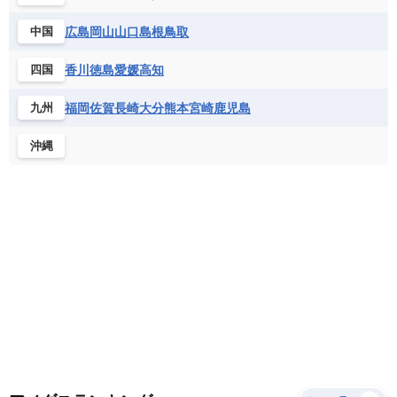
サントメ・プリンシペ民主共和国
ザンビア共和国
モナコ公国
モルドバ
モンテネグロ
ドミニカ共和国
ドミニカ国
広島
岡山
山口
島根
鳥取
中国
シエラレオネ共和国
ジブチ共和国
ラトビア
リトアニア
リヒテンシュタイン
ニカラグア共和国
ハイチ共和国
バハマ
ジンバブエ
スーダン
セネガル
ルクセンブルク
ルーマニア
ロシア
香川
徳島
愛媛
高知
四国
バルバドス
パナマ
パラグアイ
セントヘレナ諸島
セーシェル
北マケドニア
フランス領ギアナ
ブラジル
プエルトリコ
ソマリア連邦共和国
タンザニア
チャド
福岡
佐賀
長崎
大分
熊本
宮崎
鹿児島
九州
ベネズエラ
ベリーズ
ペルー
チュニジア
トーゴ
ナイジェリア連邦共和国
沖縄
ホンジュラス
ボリビア
マルティニーク
ナミビア
ニジェール
ブルキナファソ
メキシコ
ブルンジ共和国
ベナン
ボツワナ
マダガスカル
マラウイ共和国
マリ
モザンビーク
モロッコ
モーリシャス共和国
モーリタニア
リビア
リベリア共和国
ルワンダ共和国
レソト王国
中央アフリカ共和国
南アフリカ共和国
南スーダン
赤道ギニア共和国