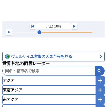
8(土) 18時
ヴェルサイユ宮殿の天気予報を見る
世界各地の雨雲レーダー
アジア
東南アジア
韓国
中国
台湾
香港
マカオ
南アジア
モンゴル
北朝鮮
インドネシア
カンボジア
シンガポール