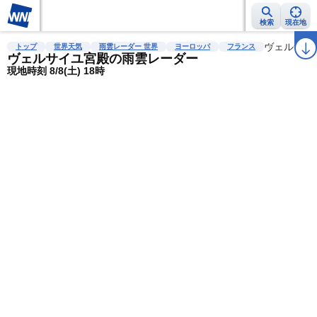
検索
現在地
雨雲レーダー
台風情報
地震情報
警報・注意報
2週間天気
ヴェルサイ
ラ
トップ
世界天気
雨雲レーダー 世界
ヨーロッパ
フランス
ヴェルサイユ宮殿の雨雲レーダー
現地時刻 8/8(土) 18時