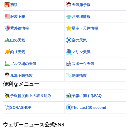
初詣
天気痛予報
服装予報
お洗濯情報
紫外線情報
星空・天体情報
山の天気
空の天気
釣り天気
マリン天気
ゴルフ場の天気
スポーツ天気
風邪予防指数
乾燥指数
便利なメニュー
予報精度向上の取り組み
予報に関するFAQ
SORASHOP
The Last 10-second
ウェザーニュース公式SNS