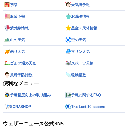
初詣
天気痛予報
服装予報
お洗濯情報
紫外線情報
星空・天体情報
山の天気
空の天気
釣り天気
マリン天気
ゴルフ場の天気
スポーツ天気
風邪予防指数
乾燥指数
便利なメニュー
予報精度向上の取り組み
予報に関するFAQ
SORASHOP
The Last 10-second
ウェザーニュース公式SNS