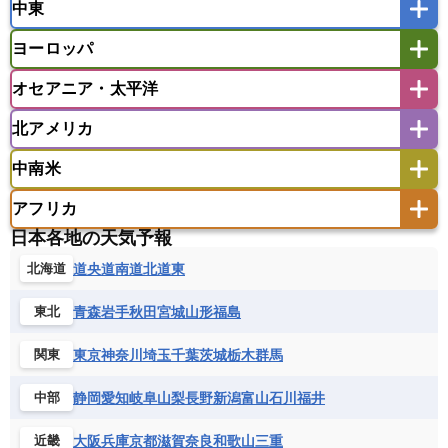
中東
タイ
フィリピン
ブルネイ
ベトナム
インド
スリランカ
ネパール
マレーシア
ミャンマー
ヨーロッパ
バングラデシュ
パキスタン
ブータン王国
アフガニスタン
アラブ首長国連邦
イエメン
ラオス人民民主共和国
東ティモール民主共和国
モルディブ
オセアニア・太平洋
イスラエル
イラク
イラン
アイスランド
アイルランド
ウズベキスタン
オマーン
カザフスタン
北アメリカ
アゼルバイジャン
アルバニア
アルメニア
アメリカ領サモア
オーストラリア
キリバス
カタール
キプロス
キルギス
イギリス
イタリア
ウクライナ
中南米
クック諸島
グアム
サイパン
クウェート
サウジアラビア
シリア
アメリカ
アラスカ
カナダ
エストニア
オランダ
オーストリア
サモア独立国
ソロモン諸島
タヒチ
タジキスタン
トルクメニスタン
トルコ
アフリカ
バーミューダ諸島
ギリシャ
クロアチア
コソボ
アメリカ領バージン諸島
アルゼンチン
ツバル
トンガ
ナウル共和国
ニウエ
バーレーン
ヨルダン
レバノン
日本各地の天気予報
サンマリノ共和国
ジブラルタル
ジョージア
アンティグア・バーブーダ
ウルグアイ
ニューカレドニア
ニュージーランド
ハワイ
アルジェリア
アンゴラ
ウガンダ
道央
道南
道北
道東
北海道
スイス
スウェーデン
スペイン
エクアドル
エルサルバドル
ガイアナ
バヌアツ
パプアニューギニア
パラオ
エジプト
エスワティニ王国
エチオピア
スロバキア
スロベニア共和国
セルビア
キューバ
グアテマラ
グアドループ
フィジー
マーシャル諸島
ミクロネシア連邦
青森
岩手
秋田
宮城
山形
福島
東北
エリトリア国
カメルーン
カーボベルデ
チェコ
デンマーク
ドイツ
ノルウェー
グレナダ
ケイマン諸島
コスタリカ
ワリス・フテュナ
ガボン
ガンビア
ガーナ共和国
ギニア
ハンガリー
バチカン市国
フィンランド
東京
神奈川
埼玉
千葉
茨城
栃木
群馬
関東
コロンビア
ジャマイカ
スリナム
ギニアビサウ共和国
ケニア
コモロ連合
フランス
ブルガリア
ベラルーシ
セントクリストファー・ネービス
静岡
愛知
岐阜
山梨
長野
新潟
富山
石川
福井
中部
コンゴ共和国
コンゴ民主共和国
ベルギー
ボスニア・ヘルツェゴビナ
セントビンセント及びグレナディーン諸島
コートジボワール
ポルトガル
ポーランド
マルタ
大阪
兵庫
京都
滋賀
奈良
和歌山
三重
近畿
セントルシア
チリ
トリニダード・トバゴ