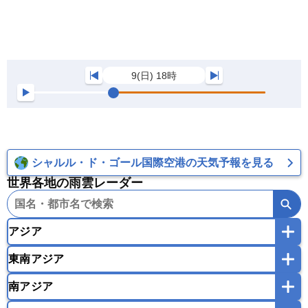
9(日) 18時
シャルル・ド・ゴール国際空港の天気予報を見る
世界各地の雨雲レーダー
アジア
東南アジア
韓国
中国
台湾
香港
マカオ
南アジア
モンゴル
北朝鮮
インドネシア
カンボジア
シンガポール