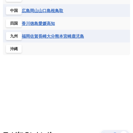
サントメ・プリンシペ民主共和国
ザンビア共和国
モナコ公国
モルドバ
モンテネグロ
ドミニカ共和国
ドミニカ国
広島
岡山
山口
島根
鳥取
中国
シエラレオネ共和国
ジブチ共和国
ラトビア
リトアニア
リヒテンシュタイン
ニカラグア共和国
ハイチ共和国
バハマ
ジンバブエ
スーダン
セネガル
ルクセンブルク
ルーマニア
ロシア
香川
徳島
愛媛
高知
四国
バルバドス
パナマ
パラグアイ
セントヘレナ諸島
セーシェル
北マケドニア
フランス領ギアナ
ブラジル
プエルトリコ
ソマリア連邦共和国
タンザニア
チャド
福岡
佐賀
長崎
大分
熊本
宮崎
鹿児島
九州
ベネズエラ
ベリーズ
ペルー
チュニジア
トーゴ
ナイジェリア連邦共和国
沖縄
ホンジュラス
ボリビア
マルティニーク
ナミビア
ニジェール
ブルキナファソ
メキシコ
ブルンジ共和国
ベナン
ボツワナ
マダガスカル
マラウイ共和国
マリ
モザンビーク
モロッコ
モーリシャス共和国
モーリタニア
リビア
リベリア共和国
ルワンダ共和国
レソト王国
中央アフリカ共和国
南アフリカ共和国
南スーダン
赤道ギニア共和国