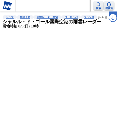
検索
現在地
雨雲レーダー
台風情報
地震情報
警報・注意報
2週間天気
シャルル・
ラ
トップ
世界天気
雨雲レーダー 世界
ヨーロッパ
フランス
シャルル・ド・ゴール国際空港の雨雲レーダー
現地時刻 8/9(日) 18時