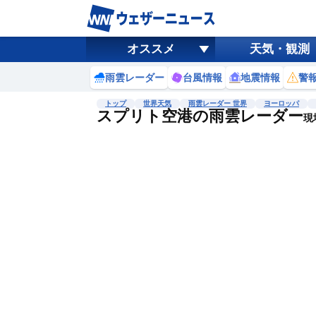
オススメ
天気・観測
雨雲レーダー
台風情報
地震情報
警
トップ
世界天気
雨雲レーダー 世界
ヨーロッパ
スプリト空港の雨雲レーダー
現