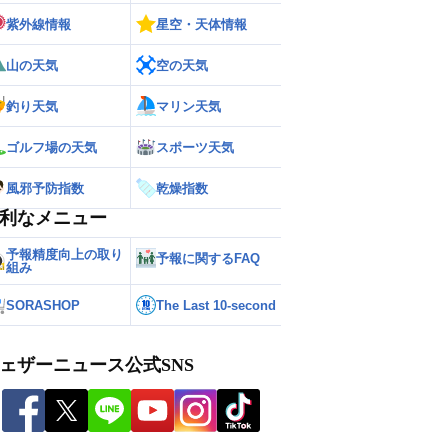
紫外線情報
星空・天体情報
山の天気
空の天気
釣り天気
マリン天気
ゴルフ場の天気
スポーツ天気
風邪予防指数
乾燥指数
利なメニュー
予報精度向上の取り
予報に関するFAQ
組み
SORASHOP
The Last 10-second
ェザーニュース公式SNS