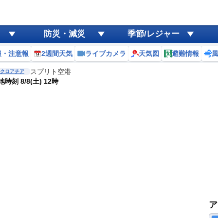
防災・減災
季節/レジャー
報・注意報
2週間天気
ライブカメラ
天気図
避難情報
スプリト空港
クロアチア
地時刻 8/8(土) 12時
ア