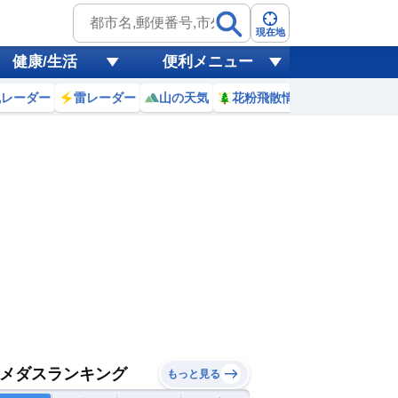
現在地
健康/生活
便利メニュー
風レーダー
雷レーダー
山の天気
花粉飛散情報
世界天気
メダスランキング
もっと見る