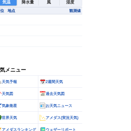
気温
降水量
風
湿度
順位
地点
観測値
気メニュー
天気予報
2週間天気
天気図
過去天気図
気象衛星
お天気ニュース
世界天気
アメダス(実況天気)
アメダスランキング
ウェザーリポート