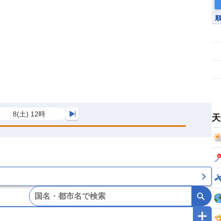
8(土) 12時
天