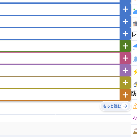
マカオ
モンゴル
北朝鮮
ガポール
タイ
フィリピン
ブルネイ
ー
ラオス人民民主共和国
東ティモール民主共和国
レ
バングラデシュ
パキスタン
ブータン王国
イエメン
イスラエル
イラク
イラン
フスタン
カタール
キプロス
キルギス
ゼルバイジャン
アルバニア
アルメニア
リア
タジキスタン
トルクメニスタン
トルコ
エストニア
オランダ
オーストリア
キリバス
クック諸島
グアム
サイパン
サンマリノ共和国
ジブラルタル
ジョージア
ヒチ
ツバル
トンガ
ナウル共和国
ニウエ
バーミューダ諸島
スロバキア
スロベニア共和国
セルビア
ド
ハワイ
バヌアツ
パプアニューギニア
防
ノルウェー
ハンガリー
バチカン市国
チン
アンティグア・バーブーダ
ウルグアイ
島
ミクロネシア連邦
ワリス・フテュナ
リア
ベラルーシ
ベルギー
もっと読む
イアナ
キューバ
グアテマラ
グアドループ
ダ
エジプト
エスワティニ王国
エチオピア
ガル
ポーランド
マルタ
モナコ公国
リカ
コロンビア
ジャマイカ
スリナム
ボベルデ
ガボン
ガンビア
ガーナ共和国
ア
リトアニア
リヒテンシュタイン
セントビンセント及びグレナディーン諸島
セントルシア
ニア
コモロ連合
コンゴ共和国
シア
北マケドニア
ミニカ共和国
ドミニカ国
ニカラグア共和国
ル
サントメ・プリンシペ民主共和国
ザンビア共和国