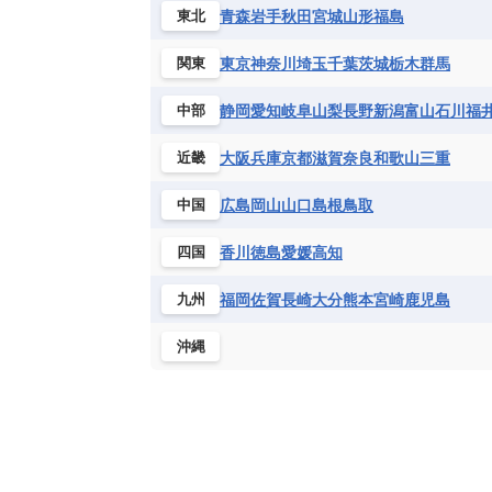
ハイチ共和国
バハマ
バルバド
青森
岩手
秋田
宮城
山形
福島
東北
シエラレオネ共和国
ジブチ共和国
ブラジル
プエルトリコ
ベネズ
セントヘレナ諸島
セーシェル
東京
神奈川
埼玉
千葉
茨城
栃木
群馬
関東
ボリビア
マルティニーク
メキ
チュニジア
トーゴ
ナイジェリ
静岡
愛知
岐阜
山梨
長野
新潟
富山
石川
福
中部
ブルキナファソ
ブルンジ共和国
マラウイ共和国
マリ
モザンビ
大阪
兵庫
京都
滋賀
奈良
和歌山
三重
近畿
モーリタニア
リビア
リベリア
広島
岡山
山口
島根
鳥取
中国
中央アフリカ共和国
南アフリカ共
香川
徳島
愛媛
高知
四国
福岡
佐賀
長崎
大分
熊本
宮崎
鹿児島
九州
沖縄