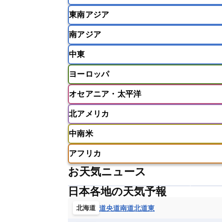
東南アジア
韓国
中国
台湾
香港
南アジア
インドネシア
カンボジア
シン
中東
ベトナム
マレーシア
ミャンマ
インド
スリランカ
ネパール
ヨーロッパ
モルディブ
アフガニスタン
アラブ首長国連邦
オセアニア・太平洋
ウズベキスタン
オマーン
カザ
アイスランド
アイルランド
ア
クウェート
サウジアラビア
シ
北アメリカ
イギリス
イタリア
ウクライナ
アメリカ領サモア
オーストラリア
バーレーン
ヨルダン
レバノン
ギリシャ
クロアチア
コソボ
中南米
サモア独立国
ソロモン諸島
タ
アメリカ
アラスカ
カナダ
スイス
スウェーデン
スペイン
ニューカレドニア
ニュージーラン
アフリカ
チェコ
デンマーク
ドイツ
アメリカ領バージン諸島
アルゼン
パラオ
フィジー
マーシャル諸
お天気ニュース
フィンランド
フランス
ブルガ
エクアドル
エルサルバドル
ガ
アルジェリア
アンゴラ
ウガン
ボスニア・ヘルツェゴビナ
ポルト
グレナダ
ケイマン諸島
コスタ
日本各地の天気予報
エリトリア国
カメルーン
カー
モルドバ
モンテネグロ
ラトビ
セントクリストファー・ネービス
ギニア
ギニアビサウ共和国
ケ
道央
道南
道北
道東
北海道
ルクセンブルク
ルーマニア
ロ
チリ
トリニダード・トバゴ
ド
コンゴ民主共和国
コートジボワー