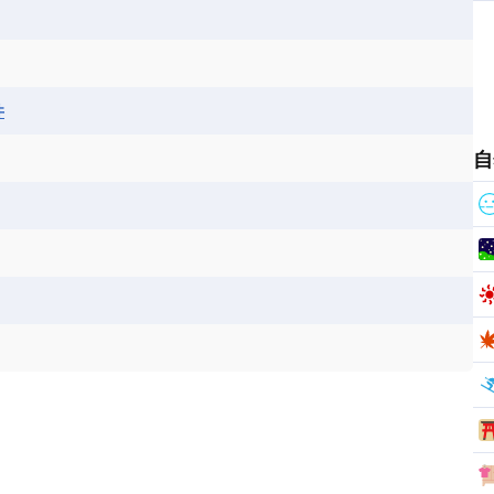
ス
パナマ
パラグアイ
フランス領ギアナ
ジンバブエ
スーダン
セネガル
エラ
ベリーズ
ペルー
ホンジュラス
ソマリア連邦共和国
タンザニア
チャド
シコ
ア連邦共和国
ナミビア
ニジェール
井
ベナン
ボツワナ
マダガスカル
ーク
モロッコ
モーリシャス共和国
自
共和国
ルワンダ共和国
レソト王国
和国
南スーダン
赤道ギニア共和国