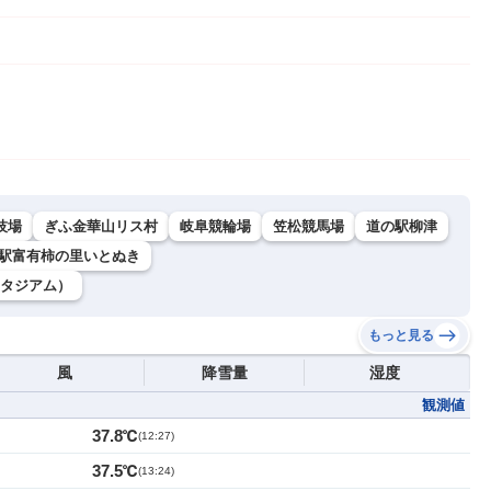
技場
ぎふ金華山リス村
岐阜競輪場
笠松競馬場
道の駅柳津
駅富有柿の里いとぬき
タジアム）
もっと見る
風
降雪量
湿度
観測値
37.8℃
(
12:27
)
37.5℃
(
13:24
)