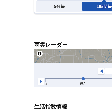
5分毎
1時間毎
雨雲レーダー
生活指数情報