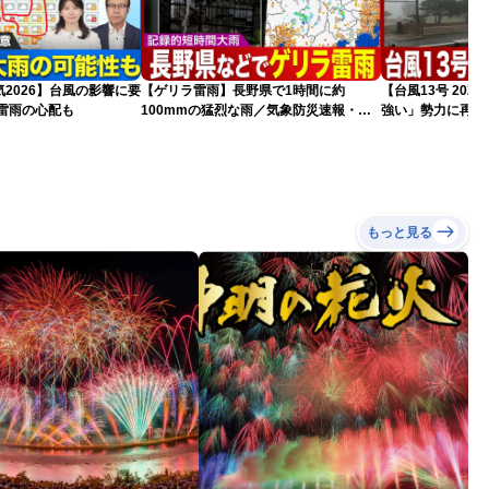
2026】台風の影響に要
【ゲリラ雷雨】長野県で1時間に約
【台風13号 20
雷雨の心配も
100mmの猛烈な雨／気象防災速報・記
強い」勢力に再発
録的短時間大雨
（7日18時最新情
もっと見る