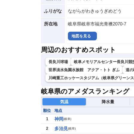
ふりがな
ながらがわきゅうぎめどう
所在地
岐阜県岐阜市福光青襖2070-7
地図を見る
周辺のおすすめスポット
長良川球場
岐阜メモリアルセンター長良川競
世界淡水魚園水族館 アクア・トト ぎふ
道の
川崎重工ホッケースタジアム（岐阜県グリーンス
岐阜県のアメダスランキング
気温
降水量
順位
地点
神岡
1
(
岐阜
)
多治見
2
(
岐阜
)