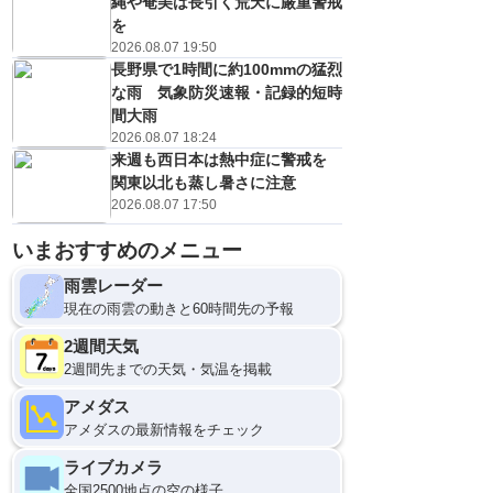
縄や奄美は長引く荒天に厳重警戒
を
2026.08.07 19:50
長野県で1時間に約100mmの猛烈
な雨 気象防災速報・記録的短時
間大雨
2026.08.07 18:24
来週も西日本は熱中症に警戒を
関東以北も蒸し暑さに注意
2026.08.07 17:50
いまおすすめのメニュー
雨雲レーダー
現在の雨雲の動きと60時間先の予報
2週間天気
2週間先までの天気・気温を掲載
アメダス
アメダスの最新情報をチェック
ライブカメラ
全国2500地点の空の様子