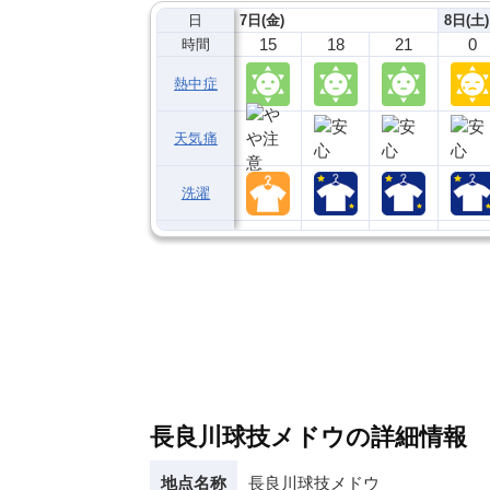
日
7日(金)
8日(土)
15
18
21
0
時間
熱中症
天気痛
洗濯
長良川球技メドウの詳細情報
地点名称
長良川球技メドウ