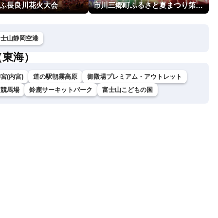
ぎふ長良川花火大会
市川三郷町ふるさと夏まつり第38回神明の花火大会
富士山静岡空港
（東海）
宮(内宮)
道の駅朝霧高原
御殿場プレミアム・アウトレット
京競馬場
鈴鹿サーキットパーク
富士山こどもの国