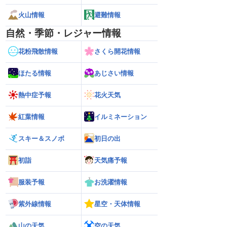
火山情報
避難情報
自然・季節・レジャー情報
花粉飛散情報
さくら開花情報
ほたる情報
あじさい情報
熱中症予報
花火天気
紅葉情報
イルミネーション
スキー＆スノボ
初日の出
初詣
天気痛予報
服装予報
お洗濯情報
紫外線情報
星空・天体情報
山の天気
空の天気