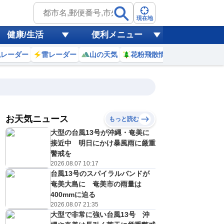
現在地
健康/生活
便利メニュー
風レーダー
雷レーダー
山の天気
花粉飛散情報
世界天気
お天気ニュース
もっと読む
大型の台風13号が沖縄・奄美に
2
13
14
15
16
17
18
19
20
接近中 明日にかけ暴風雨に厳重
警戒を
2026.08.07 10:17
台風13号のスパイラルバンドが
0
0
0
0
0
0
0
0
ミリ
ミリ
ミリ
ミリ
ミリ
ミリ
ミリ
ミリ
ミリ
奄美大島に 奄美市の雨量は
34
34
35
33
32
31
30
28
℃
℃
℃
℃
℃
℃
℃
℃
℃
400mmに迫る
2026.08.07 21:35
2
2
2
3
3
2
2
1
大型で非常に強い台風13号 沖
/s
m/s
m/s
m/s
m/s
m/s
m/s
m/s
m/s