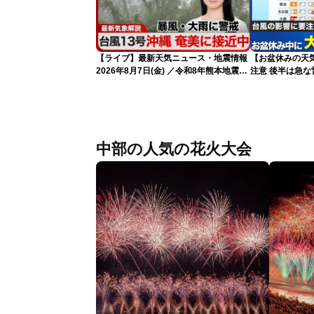
【ライブ】最新天気ニュース・地震情報
【お盆休みの天気
2026年8月7日(金) ／令和8年熊本地震情
注意 後半は急な
報 台風13号の影響に警戒〈ウェザーニ
ュースLiVEムーン・駒木結衣／内藤邦
裕〉
中部の人気の花火大会