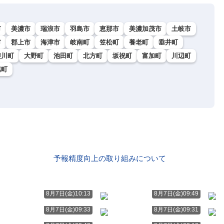
市
美濃市
瑞浪市
羽島市
恵那市
美濃加茂市
土岐市
市
郡上市
海津市
岐南町
笠松町
養老町
垂井町
斐川町
大野町
池田町
北方町
坂祝町
富加町
川辺町
嵩町
予報精度向上の取り組みについて
8月7日(金)10:13
8月7日(金)09:49
8月7日(金)09:33
8月7日(金)09:31