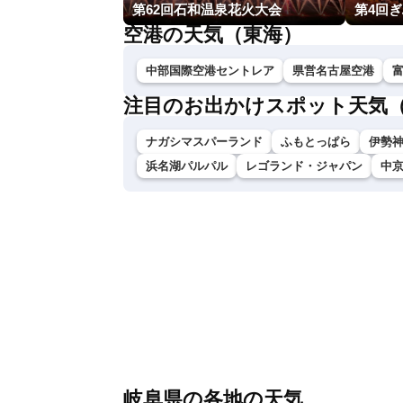
第62回石和温泉花火大会
第4回
空港の天気（東海）
中部国際空港セントレア
県営名古屋空港
注目のお出かけスポット天気
ナガシマスパーランド
ふもとっぱら
伊勢神
浜名湖パルパル
レゴランド・ジャパン
中
岐阜県の各地の天気