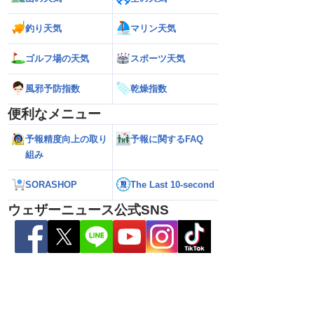
釣り天気
マリン天気
26】沖縄付近で「非常に
【台風15号 2026】来週は北日本や東日
【お盆の渋滞予測 2
ゴルフ場の天気
スポーツ天気
達 荒天に厳重警戒を
本に接近する可能性／ウェザーニュース
響エリアと渋滞ピ
報）
気象予報士解説（7日16時更新）
NEXCO中日本情報
風邪予防指数
乾燥指数
便利なメニュー
予報精度向上の取り
予報に関するFAQ
組み
SORASHOP
The Last 10-second
ウェザーニュース公式SNS