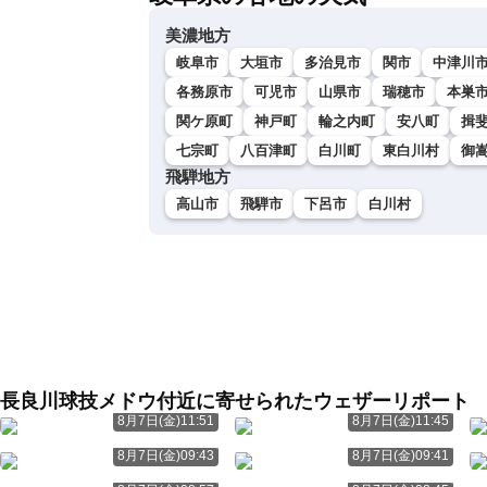
美濃地方
岐阜市
大垣市
多治見市
関市
中津川
各務原市
可児市
山県市
瑞穂市
本巣
関ケ原町
神戸町
輪之内町
安八町
揖
七宗町
八百津町
白川町
東白川村
御
飛騨地方
高山市
飛騨市
下呂市
白川村
長良川球技メドウ付近に寄せられたウェザーリポート
8月7日(金)11:51
8月7日(金)11:45
8月7日(金)09:43
8月7日(金)09:41