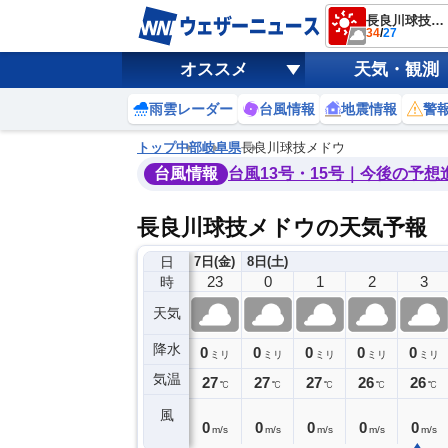
長良川球技メドウ
34
/
27
オススメ
天気・観測
雨雲レーダー
台風情報
地震情報
警
トップ
中部
岐阜県
長良川球技メドウ
台風情報
台風13号・15号｜今後の予想
長良川球技メドウの天気予報
日
7日(金)
8日(土)
19
20
21
22
23
0
1
2
3
時
天気
降水
0
0
0
0
0
0
0
0
ミリ
ミリ
ミリ
ミリ
ミリ
ミリ
ミリ
ミリ
ミリ
気温
29
29
28
28
27
27
27
26
26
℃
℃
℃
℃
℃
℃
℃
℃
℃
風
2
1
0
0
0
0
0
0
0
m/s
m/s
m/s
m/s
m/s
m/s
m/s
m/s
m/s