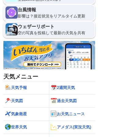
9日(日)
台風情報
0
影響は？接近状況をリアルタイム更新
ウェザーリポート
空の写真を投稿して最新の天気を共有
天気メニュー
天気予報
2週間天気
天気図
過去天気図
気象衛星
お天気ニュース
世界天気
アメダス(実況天気)