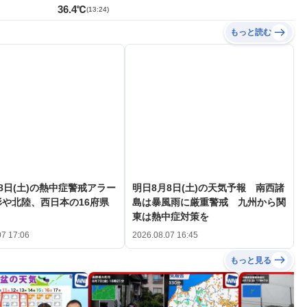
36.4℃
(
13:24
)
もっと読む
8日(土)の熱中症警戒アラー
明日8月8日(土)の天気予報 南西諸
や北陸、西日本の16府県
島は暴風雨に厳重警戒 九州から関
東は熱中症対策を
07 17:06
2026.08.07 16:45
もっと見る