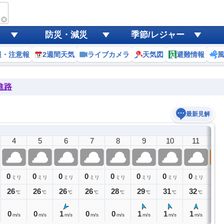
防災・減災
季節/レジャー
報・注意報
2週間天気
ライブカメラ
天気図
避難情報
進路
最新見解
4
5
6
7
8
9
10
11
1
0
0
0
0
0
0
0
0
0
ミリ
ミリ
ミリ
ミリ
ミリ
ミリ
ミリ
ミリ
26
26
26
26
28
29
31
32
33
℃
℃
℃
℃
℃
℃
℃
℃
0
0
1
0
0
1
1
1
1
m/s
m/s
m/s
m/s
m/s
m/s
m/s
m/s
m