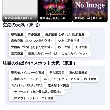
第98回全国花火競技大会「大曲の花火」
第41回なとり夏まつり
第54回かわさき夏まつり花火大会「おらが自慢のでっかい花火」
空港の天気（東北）
福島空港
青森空港
山形空港（おいしい山形空港）
庄内空港（おいしい庄内空港）
いわて花巻空港
大館能代空港（あきた北空港）
秋田空港
仙台空港
三沢空港
福島スカイパーク（ふくしまスカイパーク）
注目のお出かけスポット天気（東北）
楽天モバイルパーク宮城
奥入瀬渓流
道の駅裏磐梯
八木山ベニーランド
スパリゾートハワイアンズ
秋保大滝
Jヴィレッジスタジアム
道の駅十和田湖
リナワールド（東北最大級の遊園地）
三井アウトレットパーク仙台港