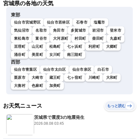
宮城県の各地の天気
東部
仙台市宮城野区
仙台市若林区
石巻市
塩竈市
気仙沼市
名取市
角田市
多賀城市
岩沼市
登米市
東松島市
富谷市
大河原町
村田町
柴田町
丸森町
亘理町
山元町
松島町
七ヶ浜町
利府町
大郷町
涌谷町
美里町
女川町
南三陸町
西部
仙台市青葉区
仙台市太白区
仙台市泉区
白石市
栗原市
大崎市
蔵王町
七ヶ宿町
川崎町
大和町
大衡村
色麻町
加美町
お天気ニュース
もっと読む
茨城県で震度3の地震発生
2026.08.08 03:45