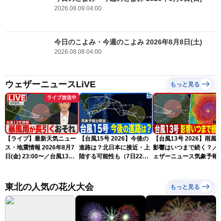
2026.08.09 04:00
今日のこよみ・今週のこよみ 2026年8月8日(土)
2026.08.08 04:00
ウェザーニュースLiVE
もっと見る
ライブ放送中
【ライブ】最新天気ニュー
【台風15号 2026】今後の
【台風13号 2026】雨風
ス・地震情報 2026年8月7
進路は？北日本に接近・上
影響はいつまで続く？／
日(金) 23:00〜／台風13号
陸する可能性も（7日22時
ェザーニュース気象予報
の影響長引く 〈ウェザーニ
情報）
解説（7日22時情報）
ュースLiVE・川畑玲〉
東北の人気の花火大会
もっと見る