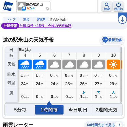
道の駅米山
32
/
24
検索
現在地
雨雲レーダー
台風情報
地震情報
警報・注意報
2週間天気
ラ
道の駅米山
トップ
東北
宮城県
台風情報
台風13号・15号｜今後の予想進路
道の駅米山の天気予報
最新見解
日
8日(土)
3
4
5
6
7
8
9
10
時
天気
降水
0
1
1
0
0
0
0
0
0
ミリ
ミリ
ミリ
ミリ
ミリ
ミリ
ミリ
ミリ
気温
24
24
24
24
25
26
27
29
3
℃
℃
℃
℃
℃
℃
℃
℃
風
0
0
0
0
0
1
1
1
1
m/s
m/s
m/s
m/s
m/s
m/s
m/s
m/s
5分毎
1時間毎
今日明日
2週間天気
雨雲レーダー
60時間先まで見る