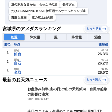
道の駅みなみかた もっこりの里
長沼ダム
たびのCAMPING BASE 伊豆沼ラムサールキャンプ場
齋藤氏庭園
道の駅上品の郷
宮城県のアメダスランキング
もっと見る
気温
降水量
風
降雪量
湿度
順位
地点
観測値
宮城
02:38
1
仙台
26.3℃
宮城
00:12
2
白石
26.2℃
宮城
00:08
3
名取
26.0℃
最新のお天気ニュース
もっと読む
お盆休み前半(山の日)の山の天気傾向 台風や前線
の影響に注意
2026.08.06 14:10
今日のこよみ・今週のこよみ 2026年8月9日(日)