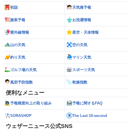
初詣
天気痛予報
服装予報
お洗濯情報
紫外線情報
星空・天体情報
山の天気
空の天気
釣り天気
マリン天気
ゴルフ場の天気
スポーツ天気
風邪予防指数
乾燥指数
便利なメニュー
予報精度向上の取り組み
予報に関するFAQ
SORASHOP
The Last 10-second
ウェザーニュース公式SNS