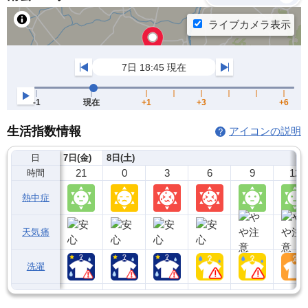
生活指数情報
アイコンの説明
日
7日(金)
8日(土)
21
0
3
6
9
12
時間
熱中症
天気痛
洗濯