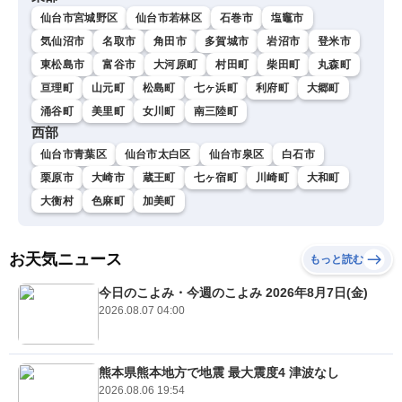
仙台市宮城野区
仙台市若林区
石巻市
塩竈市
気仙沼市
名取市
角田市
多賀城市
岩沼市
登米市
東松島市
富谷市
大河原町
村田町
柴田町
丸森町
亘理町
山元町
松島町
七ヶ浜町
利府町
大郷町
涌谷町
美里町
女川町
南三陸町
西部
仙台市青葉区
仙台市太白区
仙台市泉区
白石市
栗原市
大崎市
蔵王町
七ヶ宿町
川崎町
大和町
大衡村
色麻町
加美町
お天気ニュース
もっと読む
今日のこよみ・今週のこよみ 2026年8月7日(金)
2026.08.07 04:00
熊本県熊本地方で地震 最大震度4 津波なし
2026.08.06 19:54