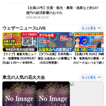
【台風13号】交通・観光・農業・漁業など約107
億円の経済影響のおそれ
2026.08.06 10:15
ウェザーニュースLiVE
もっと見る
ライブ放送中
【ライブ】最新天気ニュー
【ダブル台風】日本列島へ
【台風13号 2026】沖縄
ス・地震情報 2026年8月7
接近 お盆休みへの影響は？
島・奄美地方の暴風・大
日(金) 1:00〜／令和8年熊
（6日22時更新）
のピークはいつまで続く
本地震情報 台風13号が沖
（6日18時更新）
縄に接近〈ウェザーニュー
スLiVE〉
東北の人気の花火大会
もっと見る