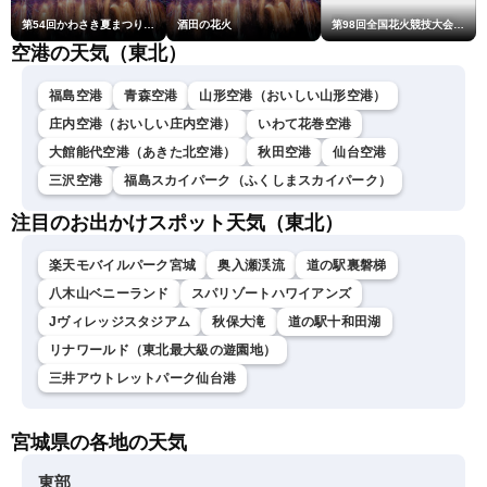
第54回かわさき夏まつり花火大会「おらが自慢のでっかい花火」
酒田の花火
第98回全国花火競技大会「大曲の花火」
空港の天気（東北）
福島空港
青森空港
山形空港（おいしい山形空港）
庄内空港（おいしい庄内空港）
いわて花巻空港
大館能代空港（あきた北空港）
秋田空港
仙台空港
三沢空港
福島スカイパーク（ふくしまスカイパーク）
注目のお出かけスポット天気（東北）
楽天モバイルパーク宮城
奥入瀬渓流
道の駅裏磐梯
八木山ベニーランド
スパリゾートハワイアンズ
Jヴィレッジスタジアム
秋保大滝
道の駅十和田湖
リナワールド（東北最大級の遊園地）
三井アウトレットパーク仙台港
宮城県の各地の天気
東部