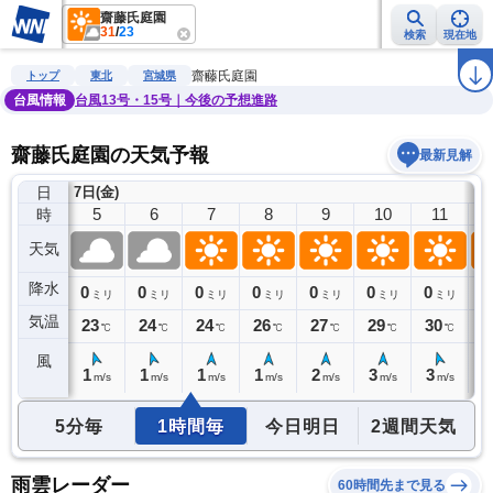
齋藤氏庭園
31
/
23
検索
現在地
雨雲レーダー
台風情報
地震情報
警報・注意報
2週間天気
ラ
齋藤氏庭園
トップ
東北
宮城県
台風情報
台風13号・15号｜今後の予想進路
齋藤氏庭園の天気予報
最新見解
日
7日(金)
4
5
6
7
8
9
10
11
時
天気
降水
0
0
0
0
0
0
0
0
0
ミリ
ミリ
ミリ
ミリ
ミリ
ミリ
ミリ
ミリ
気温
24
23
24
24
26
27
29
30
3
℃
℃
℃
℃
℃
℃
℃
℃
風
1
1
1
1
1
2
3
3
4
m/s
m/s
m/s
m/s
m/s
m/s
m/s
m/s
5分毎
1時間毎
今日明日
2週間天気
雨雲レーダー
60時間先まで見る