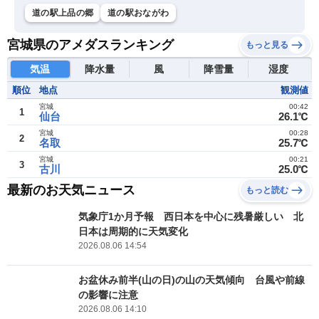
道の駅上品の郷
道の駅おながわ
宮城県のアメダスランキング
もっと見る
気温
降水量
風
降雪量
湿度
順位
地点
観測値
宮城
00:42
1
仙台
26.1℃
宮城
00:28
2
名取
25.7℃
宮城
00:21
3
古川
25.0℃
最新のお天気ニュース
もっと読む
気象庁1か月予報 西日本を中心に残暑厳しい 北
日本は周期的に天気変化
2026.08.06 14:54
お盆休み前半(山の日)の山の天気傾向 台風や前線
の影響に注意
2026.08.06 14:10