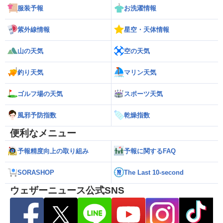
服装予報
お洗濯情報
紫外線情報
星空・天体情報
山の天気
空の天気
釣り天気
マリン天気
ゴルフ場の天気
スポーツ天気
風邪予防指数
乾燥指数
便利なメニュー
予報精度向上の取り組み
予報に関するFAQ
SORASHOP
The Last 10-second
ウェザーニュース公式SNS