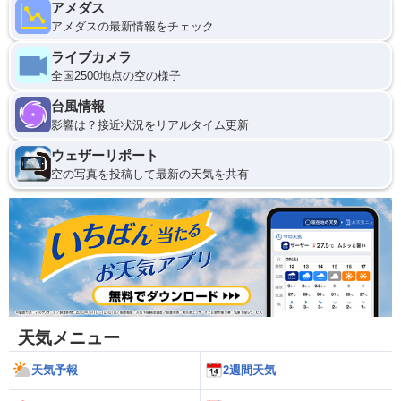
アメダス
アメダスの最新情報をチェック
ライブカメラ
全国2500地点の空の様子
台風情報
影響は？接近状況をリアルタイム更新
ウェザーリポート
空の写真を投稿して最新の天気を共有
天気メニュー
天気予報
2週間天気