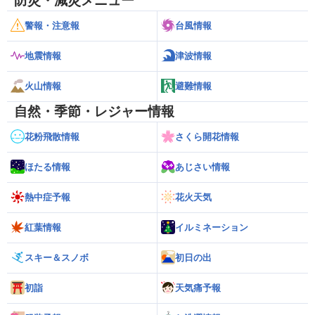
防災・減災メニュー
警報・注意報
台風情報
地震情報
津波情報
火山情報
避難情報
自然・季節・レジャー情報
花粉飛散情報
さくら開花情報
ほたる情報
あじさい情報
熱中症予報
花火天気
紅葉情報
イルミネーション
スキー＆スノボ
初日の出
初詣
天気痛予報