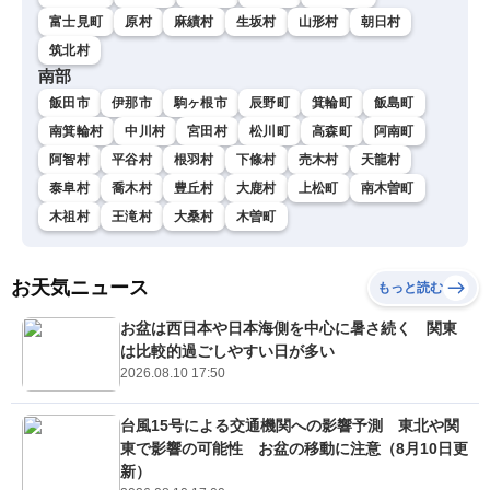
富士見町
原村
麻績村
生坂村
山形村
朝日村
筑北村
南部
飯田市
伊那市
駒ヶ根市
辰野町
箕輪町
飯島町
南箕輪村
中川村
宮田村
松川町
高森町
阿南町
阿智村
平谷村
根羽村
下條村
売木村
天龍村
泰阜村
喬木村
豊丘村
大鹿村
上松町
南木曽町
木祖村
王滝村
大桑村
木曽町
お天気ニュース
もっと読む
お盆は西日本や日本海側を中心に暑さ続く 関東
は比較的過ごしやすい日が多い
2026.08.10 17:50
台風15号による交通機関への影響予測 東北や関
東で影響の可能性 お盆の移動に注意（8月10日更
新）