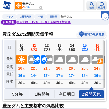
豊丘ダム
26
/
16
検索
現在地
雨雲レーダー
台風情報
地震情報
警報・注意報
2週間天気
ラ
豊丘ダム
トップ
2週間天気
中部
長野県
台風情報
台風13号・15号・16号｜今後の予想進路
豊丘ダムの2週間天気予報
週間の最新見解
9
10
11
12
13
14
15
16
日
(日)
(月)
(火)
(水)
(木)
(金)
(土)
(日)
(
天気
最高
27
26
22
21
26
26
25
24
2
℃
℃
℃
℃
℃
℃
℃
℃
最低
19
16
14
17
17
17
18
16
1
℃
℃
℃
℃
℃
℃
℃
℃
降水
1
30
40
40
40
40
40
30
4
リ
ミリ
%
%
%
%
%
%
%
5分毎
1時間毎
今日明日
2週間天気
豊丘ダムと主要都市の気温比較