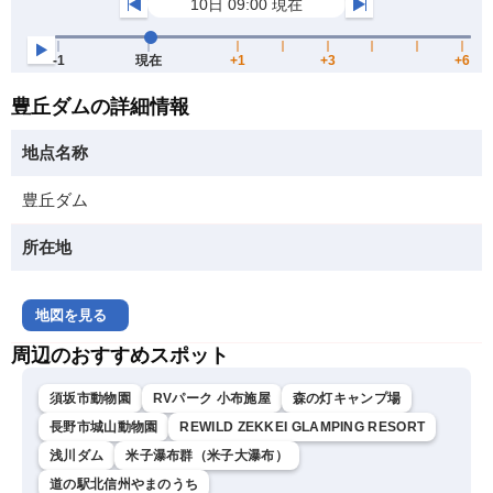
豊丘ダムの詳細情報
地点名称
豊丘ダム
所在地
地図を見る
周辺のおすすめスポット
須坂市動物園
RVパーク 小布施屋
森の灯キャンプ場
長野市城山動物園
REWILD ZEKKEI GLAMPING RESORT
浅川ダム
米子瀑布群（米子大瀑布）
道の駅北信州やまのうち