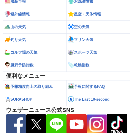
服装予報
お洗濯情報
紫外線情報
星空・天体情報
山の天気
空の天気
釣り天気
マリン天気
ゴルフ場の天気
スポーツ天気
風邪予防指数
乾燥指数
便利なメニュー
予報精度向上の取り組み
予報に関するFAQ
SORASHOP
The Last 10-second
ウェザーニュース公式SNS