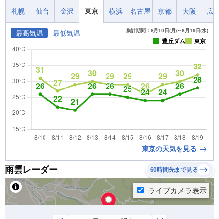
札幌
仙台
金沢
東京
横浜
名古屋
京都
大阪
広
集計期間：8月10日(月)～8月19日(水)
最高気温
最低気温
豊丘ダム
東京
東京の天気を見る
雨雲レーダー
60時間先まで見る