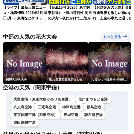
【ライブ】最新天気ニュー
【台風15号 2026】あす関
【お盆休みの天気】台風1
ス・地震情報 2026年8月10
東付近に上陸の可能性 明日
号通過後も激しい雨のお
日(月) ／東海などゲリラ雷
の夕方〜夜にかけて上陸か
れ 上空の寒気と湿った
雨に注意 東北や関東は早め
気でゲリラ雷雨に注意
の台風対策を〈ウェザーニ
ュースLiVEイブニング・駒
中部の人気の花火大会
もっと見る
木結衣／宇野沢達也〉
熊野大花火大会
第62回石和温泉花火大会
片貝まつり浅原神社秋季例大祭奉納大煙火
空港の天気（関東甲信）
大島空港（東京大島かめりあ空港）
信州まつもと空港
八丈島空港
三宅島空港
神津島空港
新島空港
東京国際空港（羽田空港）
茨城空港
調布飛行場
成田国際空港