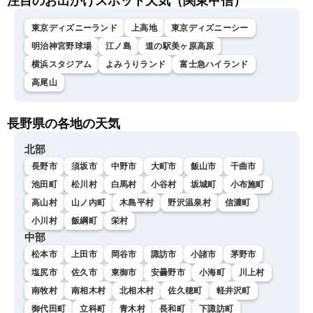
注目のお出かけスポット天気（関東甲信）
東京ディズニーランド
上高地
東京ディズニーシー
明治神宮野球場
江ノ島
道の駅美ヶ原高原
横浜スタジアム
よみうりランド
富士急ハイランド
高尾山
長野県の各地の天気
北部
長野市
須坂市
中野市
大町市
飯山市
千曲市
池田町
松川村
白馬村
小谷村
坂城町
小布施町
高山村
山ノ内町
木島平村
野沢温泉村
信濃町
小川村
飯綱町
栄村
中部
松本市
上田市
岡谷市
諏訪市
小諸市
茅野市
塩尻市
佐久市
東御市
安曇野市
小海町
川上村
南牧村
南相木村
北相木村
佐久穂町
軽井沢町
御代田町
立科町
青木村
長和町
下諏訪町