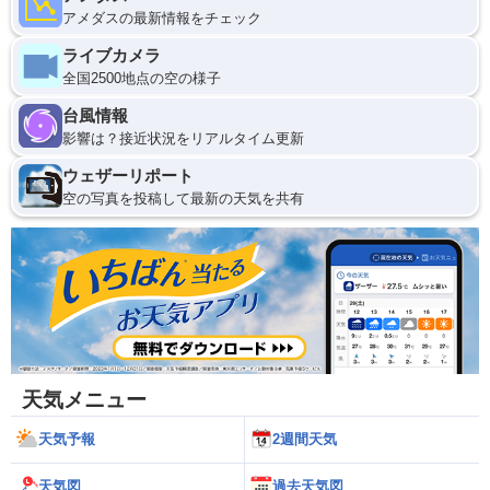
アメダスの最新情報をチェック
ライブカメラ
全国2500地点の空の様子
台風情報
影響は？接近状況をリアルタイム更新
ウェザーリポート
空の写真を投稿して最新の天気を共有
天気メニュー
天気予報
2週間天気
天気図
過去天気図