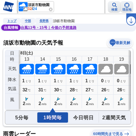
須坂市動物園
32
/
24
検索
現在地
雨雲レーダー
台風情報
地震情報
警報・注意報
2週間天気
ラ
須坂市動物園
トップ
中部
長野県
台風情報
台風13号・15号｜今後の予想進路
須坂市動物園の天気予報
最新見解
日
8日(土)
12
13
14
15
16
17
18
19
時
天気
降水
1
1
1
1
1
1
0
0
0
ミリ
ミリ
ミリ
ミリ
ミリ
ミリ
ミリ
ミリ
気温
32
32
31
30
28
27
26
26
2
℃
℃
℃
℃
℃
℃
℃
℃
風
2
2
2
2
2
2
2
1
1
m/s
m/s
m/s
m/s
m/s
m/s
m/s
m/s
5分毎
1時間毎
今日明日
2週間天気
雨雲レーダー
60時間先まで見る