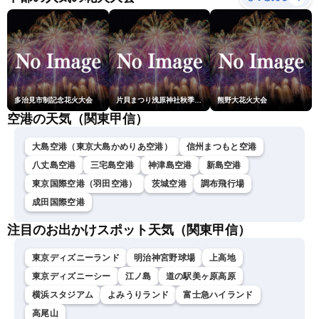
ム・青原桃香／山口剛央〉
多治見市制記念花火大会
片貝まつり浅原神社秋季例大祭奉納大煙火
熊野大花火大会
空港の天気（関東甲信）
大島空港（東京大島かめりあ空港）
信州まつもと空港
八丈島空港
三宅島空港
神津島空港
新島空港
東京国際空港（羽田空港）
茨城空港
調布飛行場
成田国際空港
注目のお出かけスポット天気（関東甲信）
東京ディズニーランド
明治神宮野球場
上高地
東京ディズニーシー
江ノ島
道の駅美ヶ原高原
横浜スタジアム
よみうりランド
富士急ハイランド
高尾山