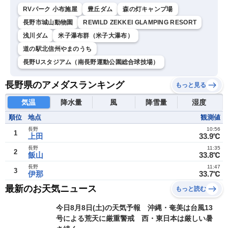
RVパーク 小布施屋
豊丘ダム
森の灯キャンプ場
長野市城山動物園
REWILD ZEKKEI GLAMPING RESORT
浅川ダム
米子瀑布群（米子大瀑布）
道の駅北信州やまのうち
長野Uスタジアム（南長野運動公園総合球技場）
長野県のアメダスランキング
もっと見る
気温
降水量
風
降雪量
湿度
順位
地点
観測値
長野
10:56
1
上田
33.9℃
長野
11:35
2
飯山
33.8℃
長野
11:47
3
伊那
33.7℃
最新のお天気ニュース
もっと読む
今日8月8日(土)の天気予報 沖縄・奄美は台風13
号による荒天に厳重警戒 西・東日本は厳しい暑