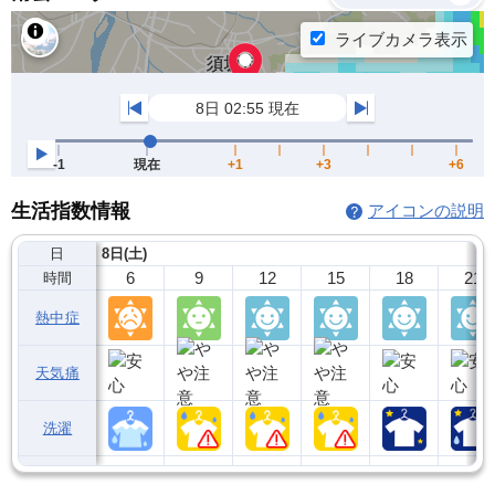
生活指数情報
アイコンの説明
日
8日(土)
6
9
12
15
18
21
時間
熱中症
天気痛
洗濯