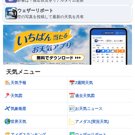
影響は？接近状況をリアルタイム更新
ウェザーリポート
空の写真を投稿して最新の天気を共有
天気メニュー
天気予報
2週間天気
天気図
過去天気図
気象衛星
お天気ニュース
世界天気
アメダス(実況天気)
アメダスランキング
ウェザーリポート