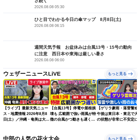
さ続く
2026.08.08 05:30
ひと目でわかる今日の傘マップ 8月8日(土)
2026.08.08 06:15
週間天気予報 お盆休みは台風13号・15号の動向
に注意 西日本や東海は厳しい暑さ
2026.08.08 06:00
ウェザーニュースLiVE
もっと見る
ライブ放送中
【ライブ】最新天気ニュー
【台風13号】停電や屋根損
【ゲリラ豪雨・落雷警戒
ス・地震情報 2026年8月8
壊も 広範囲で強い雨風が特
午後は東日本・東北で大
日(土）／沖縄・奄美は大荒
徴の台風かつ動きも遅く影
の状態が非常に不安定に
れの天気が続く／令和8年
響が長引くおそれ
2026.08.08
熊本地震情報〈ウェザーニ
ュースLiVEコーヒータイ
中部の人気の花火大会
もっと見る