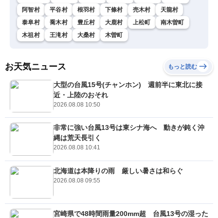
阿智村
平谷村
根羽村
下條村
売木村
天龍村
泰阜村
喬木村
豊丘村
大鹿村
上松町
南木曽町
木祖村
王滝村
大桑村
木曽町
お天気ニュース
もっと読む
大型の台風15号(チャンホン) 週前半に東北に接
近・上陸のおそれ
2026.08.08 10:50
非常に強い台風13号は東シナ海へ 動きが鈍く沖
縄は荒天長引く
2026.08.08 10:41
北海道は本降りの雨 厳しい暑さは和らぐ
2026.08.08 09:55
宮崎県で48時間雨量200mm超 台風13号の湿った