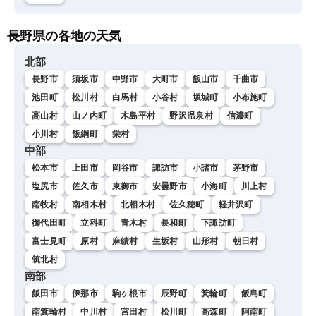
長野県の各地の天気
北部
長野市
須坂市
中野市
大町市
飯山市
千曲市
池田町
松川村
白馬村
小谷村
坂城町
小布施町
高山村
山ノ内町
木島平村
野沢温泉村
信濃町
小川村
飯綱町
栄村
中部
松本市
上田市
岡谷市
諏訪市
小諸市
茅野市
塩尻市
佐久市
東御市
安曇野市
小海町
川上村
南牧村
南相木村
北相木村
佐久穂町
軽井沢町
御代田町
立科町
青木村
長和町
下諏訪町
富士見町
原村
麻績村
生坂村
山形村
朝日村
筑北村
南部
飯田市
伊那市
駒ヶ根市
辰野町
箕輪町
飯島町
南箕輪村
中川村
宮田村
松川町
高森町
阿南町