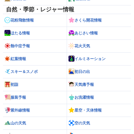
自然・季節・レジャー情報
花粉飛散情報
さくら開花情報
ほたる情報
あじさい情報
熱中症予報
花火天気
紅葉情報
イルミネーション
スキー＆スノボ
初日の出
初詣
天気痛予報
服装予報
お洗濯情報
紫外線情報
星空・天体情報
山の天気
空の天気