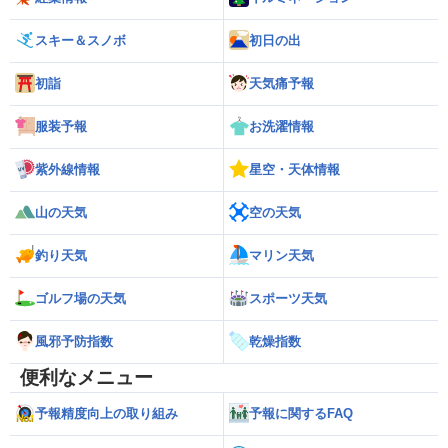
スキー＆スノボ
初日の出
初詣
天気痛予報
服装予報
お洗濯情報
紫外線情報
星空・天体情報
山の天気
空の天気
釣り天気
マリン天気
ゴルフ場の天気
スポーツ天気
風邪予防指数
乾燥指数
便利なメニュー
予報精度向上の取り組み
予報に関するFAQ