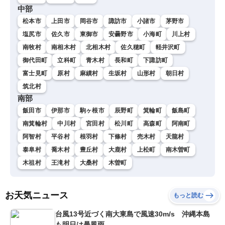
中部
松本市
上田市
岡谷市
諏訪市
小諸市
茅野市
塩尻市
佐久市
東御市
安曇野市
小海町
川上村
南牧村
南相木村
北相木村
佐久穂町
軽井沢町
御代田町
立科町
青木村
長和町
下諏訪町
富士見町
原村
麻績村
生坂村
山形村
朝日村
筑北村
南部
飯田市
伊那市
駒ヶ根市
辰野町
箕輪町
飯島町
南箕輪村
中川村
宮田村
松川町
高森町
阿南町
阿智村
平谷村
根羽村
下條村
売木村
天龍村
泰阜村
喬木村
豊丘村
大鹿村
上松町
南木曽町
木祖村
王滝村
大桑村
木曽町
お天気ニュース
もっと読む
台風13号近づく南大東島で風速30m/s 沖縄本島
も明日は暴風雨