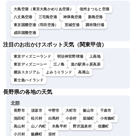
大島空港（東京大島かめりあ空港）
信州まつもと空港
八丈島空港
三宅島空港
神津島空港
新島空港
東京国際空港（羽田空港）
茨城空港
調布飛行場
成田国際空港
注目のお出かけスポット天気（関東甲信）
東京ディズニーランド
明治神宮野球場
上高地
東京ディズニーシー
江ノ島
道の駅美ヶ原高原
横浜スタジアム
よみうりランド
高尾山
富士急ハイランド
長野県の各地の天気
北部
長野市
須坂市
中野市
大町市
飯山市
千曲市
池田町
松川村
白馬村
小谷村
坂城町
小布施町
高山村
山ノ内町
木島平村
野沢温泉村
信濃町
小川村
飯綱町
栄村