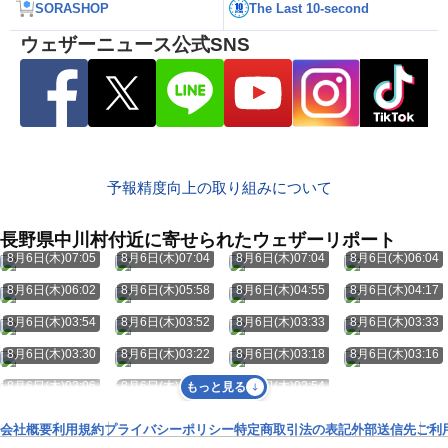
SORASHOP
The Last 10-second
ウェザーニュース公式SNS
予報精度向上の取り組みについて
長野県中川村付近に寄せられたウェザーリポート
8月6日(木)07:05
8月6日(木)07:04
8月6日(木)07:04
8月6日(木)06:04
8月6日(木)06:02
8月6日(木)05:58
8月6日(木)04:55
8月6日(木)04:17
8月6日(木)03:54
8月6日(木)03:52
8月6日(木)03:33
8月6日(木)03:33
8月6日(木)03:30
8月6日(木)03:22
8月6日(木)03:18
8月6日(木)03:16
8月6日(木)03:06
8月6日(木)03:04
8月6日(木)02:54
もっと見る
会社概要
利用規約
プライバシーポリシー
特定商取引法の表記
外部送信先
ご利