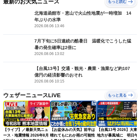
最新のお天気ニュース
もっと読む
北海道函館市・恵山で火山性地震が一時増加 14
年ぶりの水準
2026.08.06 13:46
7月下旬に5日連続の酷暑日 温暖化でこうした猛
暑の発生確率は2倍に
2026.08.06 13:02
【台風13号】交通・観光・農業・漁業など約107
億円の経済影響のおそれ
2026.08.06 10:15
ウェザーニュースLiVE
もっと見る
ライブ放送中
【ライブ】／最新天気ニュ
【お盆休みの天気】前半は
【台風13号 2026】大東
ース・地震情報 2026年8月
晴れてもにわか雨の可能性
地方が暴風域に 明日午