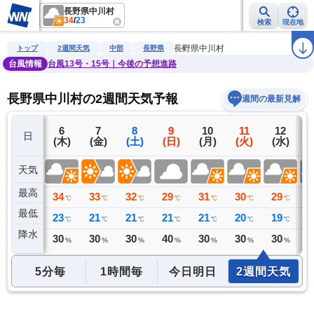
長野県中川村
34
/
23
検索
現在地
雨雲レーダー
台風情報
地震情報
警報・注意報
2週間天気
ラ
長野県中川村
トップ
2週間天気
中部
長野県
台風情報
台風13号・15号｜今後の予想進路
長野県中川村の2週間天気予報
週間の最新見解
5
6
7
8
9
10
11
12
日
(水)
(木)
(金)
(土)
(日)
(月)
(火)
(水)
(
天気
最高
34
34
33
32
29
31
30
29
3
℃
℃
℃
℃
℃
℃
℃
℃
最低
22
23
21
21
21
21
20
19
1
℃
℃
℃
℃
℃
℃
℃
℃
降水
0
30
30
30
40
30
30
30
3
リ
ミリ
%
%
%
%
%
%
%
5分毎
1時間毎
今日明日
2週間天気