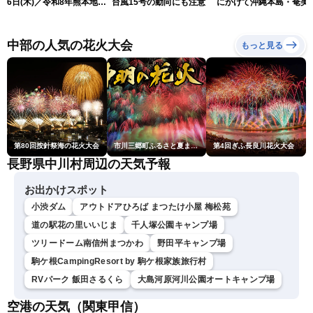
6日(木)／令和8年熊本地震
台風15号の動向にも注意
にかけて沖縄本島・奄美
情報／台風13号が大東島地
過する見込み 早めの備
方に最接近〈ウェザーニュ
を ※8月6日10時更新
ースLiVEアフタヌーン・青
中部の人気の花火大会
もっと見る
原桃香／本田竜也〉
第80回按針祭海の花火大会
市川三郷町ふるさと夏まつり第38回神明の花火大会
第4回ぎふ長良川花火大会
長野県中川村周辺の天気予報
お出かけスポット
小渋ダム
アウトドアひろば まつたけ小屋 梅松苑
道の駅花の里いいじま
千人塚公園キャンプ場
ツリードーム南信州まつかわ
野田平キャンプ場
駒ケ根CampingResort by 駒ケ根家族旅行村
RVパーク 飯田さるくら
大島河原河川公園オートキャンプ場
空港の天気（関東甲信）