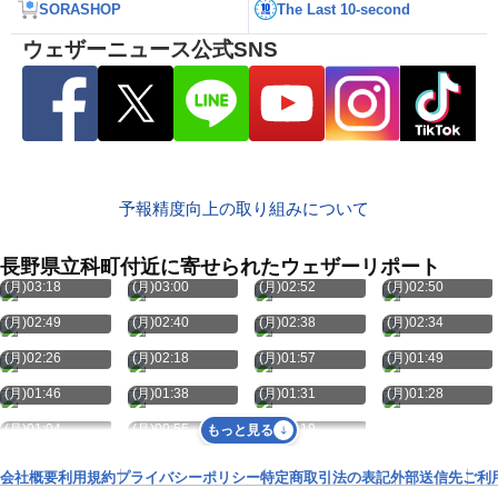
SORASHOP
The Last 10-second
ウェザーニュース公式SNS
予報精度向上の取り組みについて
長野県立科町付近に寄せられたウェザーリポート
8月10日
8月10日
8月10日
8月10日
(月)03:18
(月)03:00
(月)02:52
(月)02:50
8月10日
8月10日
8月10日
8月10日
(月)02:49
(月)02:40
(月)02:38
(月)02:34
8月10日
8月10日
8月10日
8月10日
(月)02:26
(月)02:18
(月)01:57
(月)01:49
8月10日
8月10日
8月10日
8月10日
(月)01:46
(月)01:38
(月)01:31
(月)01:28
8月10日
8月10日
8月10日
(月)01:04
(月)00:55
(月)00:19
もっと見る
会社概要
利用規約
プライバシーポリシー
特定商取引法の表記
外部送信先
ご利