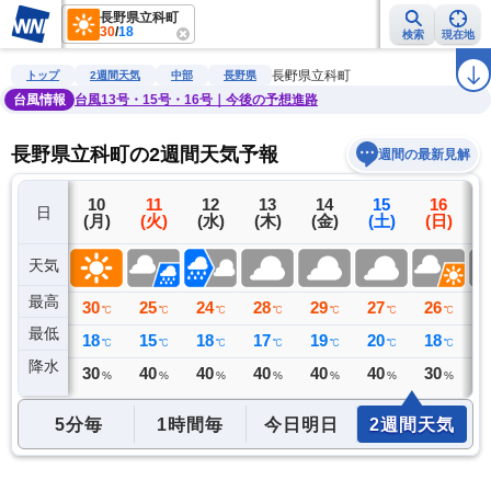
長野県立科町
30
/
18
検索
現在地
雨雲レーダー
台風情報
地震情報
警報・注意報
2週間天気
ラ
長野県立科町
トップ
2週間天気
中部
長野県
台風情報
台風13号・15号・16号｜今後の予想進路
長野県立科町の2週間天気予報
週間の最新見解
9
10
11
12
13
14
15
16
日
(日)
(月)
(火)
(水)
(木)
(金)
(土)
(日)
(
天気
最高
30
30
25
24
28
29
27
26
2
℃
℃
℃
℃
℃
℃
℃
℃
最低
20
18
15
18
17
19
20
18
1
℃
℃
℃
℃
℃
℃
℃
℃
降水
0
30
40
40
40
40
40
30
4
リ
ミリ
%
%
%
%
%
%
%
5分毎
1時間毎
今日明日
2週間天気