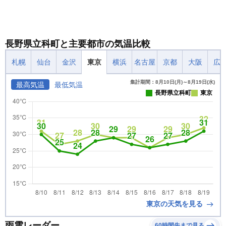
長野県立科町と主要都市の気温比較
札幌
仙台
金沢
東京
横浜
名古屋
京都
大阪
広
集計期間：8月10日(月)～8月19日(水)
最高気温
最低気温
長野県立科町
東京
東京の天気を見る
雨雲レーダー
60時間先まで見る