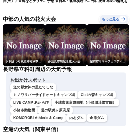
日(火）／東海などゲリラ雷
予想 東日本・北陸横断で大
部に接近 早めの備えを（
雨に注意 東北や関東は早め
雨や暴風に要警戒（10日9
日6時更新）
の台風対策を〈ウェザーニ
時現在）
ュースLiVEコーヒータイ
中部の人気の花火大会
もっと見る
ム・小林李衣奈／有賀哲
夫〉
片貝まつり浅原神社秋季例大祭奉納大煙火
多治見市制記念花火大会
越前市サマーフェスティバル花火大会
長野県立科町周辺の天気予報
お出かけスポット
道の駅女神の里たてしな
ミノワリバーサイドオートキャンプ場
Cielの森キャンプ場
LIVE CAMP あたらび
小諸市児童遊園地（小諸城址懐古園）
小諸市動物園
道の駅美ヶ原高原
KOMOROBI Athletic & Camp
内村ダム
金原ダム
空港の天気（関東甲信）