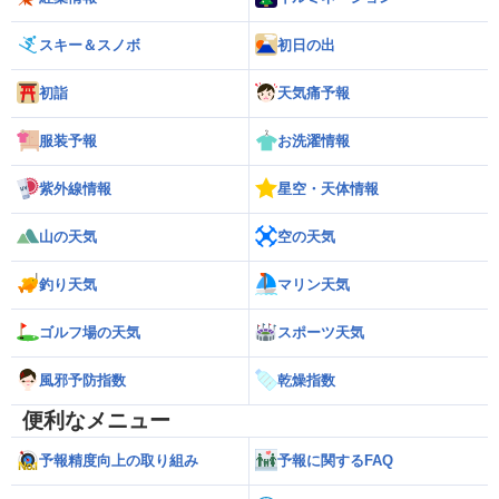
スキー＆スノボ
初日の出
初詣
天気痛予報
服装予報
お洗濯情報
紫外線情報
星空・天体情報
山の天気
空の天気
釣り天気
マリン天気
ゴルフ場の天気
スポーツ天気
風邪予防指数
乾燥指数
便利なメニュー
予報精度向上の取り組み
予報に関するFAQ