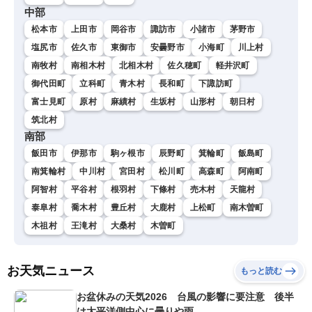
中部
松本市
上田市
岡谷市
諏訪市
小諸市
茅野市
塩尻市
佐久市
東御市
安曇野市
小海町
川上村
南牧村
南相木村
北相木村
佐久穂町
軽井沢町
御代田町
立科町
青木村
長和町
下諏訪町
富士見町
原村
麻績村
生坂村
山形村
朝日村
筑北村
南部
飯田市
伊那市
駒ヶ根市
辰野町
箕輪町
飯島町
南箕輪村
中川村
宮田村
松川町
高森町
阿南町
阿智村
平谷村
根羽村
下條村
売木村
天龍村
泰阜村
喬木村
豊丘村
大鹿村
上松町
南木曽町
木祖村
王滝村
大桑村
木曽町
お天気ニュース
もっと読む
お盆休みの天気2026 台風の影響に要注意 後半
は太平洋側中心に曇りや雨