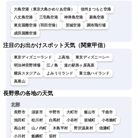
大島空港（東京大島かめりあ空港）
信州まつもと空港
八丈島空港
三宅島空港
神津島空港
新島空港
東京国際空港（羽田空港）
茨城空港
調布飛行場
成田国際空港
注目のお出かけスポット天気（関東甲信）
東京ディズニーランド
上高地
東京ディズニーシー
明治神宮野球場
江ノ島
道の駅美ヶ原高原
横浜スタジアム
よみうりランド
富士急ハイランド
高尾山
長野県の各地の天気
北部
長野市
須坂市
中野市
大町市
飯山市
千曲市
池田町
松川村
白馬村
小谷村
坂城町
小布施町
高山村
山ノ内町
木島平村
野沢温泉村
信濃町
小川村
飯綱町
栄村