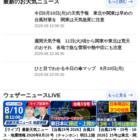
最新のお天気ニュース
もっと読む
今日8月10日(月)の天気予報 東北や関東は早めの
台風対策を 関東は天気急変に注意
2026.08.10 06:30
週間天気予報 11日(火)頃から関東や東北は荒天
のおそれ 各地で急な雷雨や熱中症にも注意
2026.08.10 06:30
ひと目でわかる今日の傘マップ 8月10日(月)
2026.08.10 05:30
ウェザーニュースLiVE
もっと見る
ライブ放送中
【ライブ】最新天気ニュー
【台風15号 2026】台風15
【台風13号・15号・16号
ス・地震情報 2026年8月10
号（チャンホン）明日上陸
2026】15号は東北・関