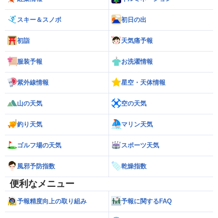
スキー＆スノボ
初日の出
初詣
天気痛予報
服装予報
お洗濯情報
紫外線情報
星空・天体情報
山の天気
空の天気
釣り天気
マリン天気
ゴルフ場の天気
スポーツ天気
風邪予防指数
乾燥指数
便利なメニュー
予報精度向上の取り組み
予報に関するFAQ