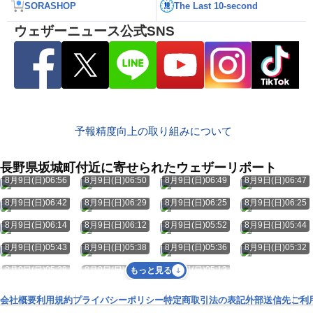
SORASHOP
The Last 10-second
ウェザーニュース公式SNS
予報精度向上の取り組みについて
長野県坂城町付近に寄せられたウェザーリポート
8月9日(日)06:56
8月9日(日)06:50
8月9日(日)06:49
8月9日(日)06:47
8月9日(日)06:42
8月9日(日)06:29
8月9日(日)06:25
8月9日(日)06:25
8月9日(日)06:14
8月9日(日)06:12
8月9日(日)05:52
8月9日(日)05:44
8月9日(日)05:43
8月9日(日)05:38
8月9日(日)05:36
8月9日(日)05:32
8月9日(日)05:28
8月9日(日)05:21
8月9日(日)05:13
もっと見る
会社概要
利用規約
プライバシーポリシー
特定商取引法の表記
外部送信先
ご利