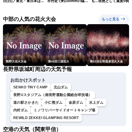
日(日)／東北・東日本は急
市付近で約100mmの猛烈
も…依然として震度5弱
な雷雨に注意〈ウェザーニ
な雨
戒
ュースLiVEアフタヌーン・
小川千奈／芳野達郎〉
中部の人気の花火大会
もっと見る
熊野大花火大会
第44回三国花火
第62回石和温泉花火大会
長野県坂城町周辺の天気予報
お出かけスポット
SENKO TINY CAMP
北山ダム
長野Uスタジアム（南長野運動公園総合球技場）
道の駅さかきた
小仁熊ダム
金原ダム
水上ダム
内村ダム
ミノワリバーサイドオートキャンプ場
REWILD ZEKKEI GLAMPING RESORT
空港の天気（関東甲信）