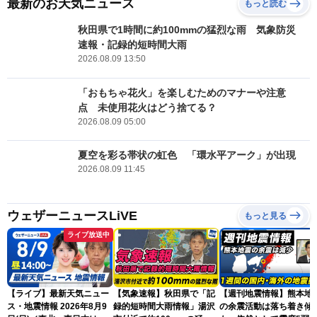
最新のお天気ニュース
もっと読む
秋田県で1時間に約100mmの猛烈な雨 気象防災
速報・記録的短時間大雨
2026.08.09 13:50
「おもちゃ花火」を楽しむためのマナーや注意
点 未使用花火はどう捨てる？
2026.08.09 05:00
夏空を彩る帯状の虹色 「環水平アーク」が出現
2026.08.09 11:45
ウェザーニュースLiVE
もっと見る
ライブ放送中
【ライブ】最新天気ニュー
【気象速報】秋田県で「記
【週刊地震情報】熊本地
ス・地震情報 2026年8月9
録的短時間大雨情報」湯沢
の余震活動は落ち着き傾