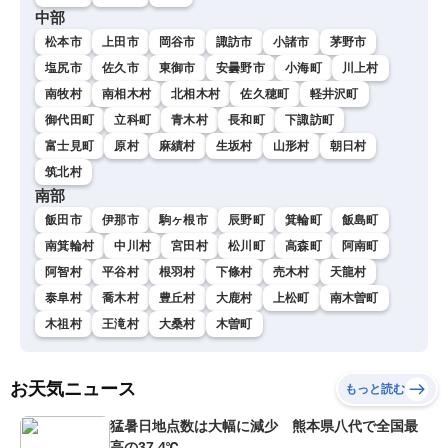
中部
松本市
上田市
岡谷市
諏訪市
小諸市
茅野市
塩尻市
佐久市
東御市
安曇野市
小海町
川上村
南牧村
南相木村
北相木村
佐久穂町
軽井沢町
御代田町
立科町
青木村
長和町
下諏訪町
富士見町
原村
麻績村
生坂村
山形村
朝日村
筑北村
南部
飯田市
伊那市
駒ヶ根市
辰野町
箕輪町
飯島町
南箕輪村
中川村
宮田村
松川町
高森町
阿南町
阿智村
平谷村
根羽村
下條村
売木村
天龍村
泰阜村
喬木村
豊丘村
大鹿村
上松町
南木曽町
木祖村
王滝村
大桑村
木曽町
お天気ニュース
もっと読む
猛暑日地点数は大幅に減少 熊本県八代で全国最
高の37.4℃