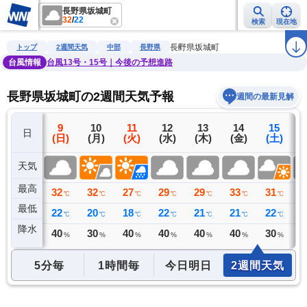
長野県坂城町
32
/
22
検索
現在地
雨雲レーダー
台風情報
地震情報
警報・注意報
2週間天気
ラ
長野県坂城町
トップ
2週間天気
中部
長野県
台風情報
台風13号・15号｜今後の予想進路
長野県坂城町の2週間天気予報
週間の最新見解
8
9
10
11
12
13
14
15
日
(土)
(日)
(月)
(火)
(水)
(木)
(金)
(土)
(
天気
最高
32
32
32
27
29
29
33
31
3
℃
℃
℃
℃
℃
℃
℃
℃
最低
23
22
20
18
22
21
21
22
2
℃
℃
℃
℃
℃
℃
℃
℃
降水
35
40
30
40
40
40
40
30
4
ミリ
%
%
%
%
%
%
%
5分毎
1時間毎
今日明日
2週間天気