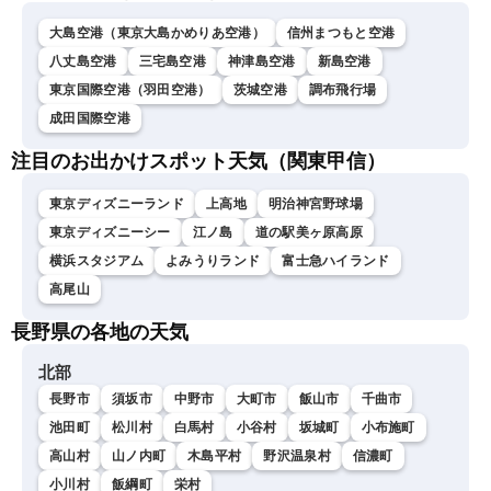
大島空港（東京大島かめりあ空港）
信州まつもと空港
八丈島空港
三宅島空港
神津島空港
新島空港
東京国際空港（羽田空港）
茨城空港
調布飛行場
成田国際空港
注目のお出かけスポット天気（関東甲信）
東京ディズニーランド
上高地
明治神宮野球場
東京ディズニーシー
江ノ島
道の駅美ヶ原高原
横浜スタジアム
よみうりランド
富士急ハイランド
高尾山
長野県の各地の天気
北部
長野市
須坂市
中野市
大町市
飯山市
千曲市
池田町
松川村
白馬村
小谷村
坂城町
小布施町
高山村
山ノ内町
木島平村
野沢温泉村
信濃町
小川村
飯綱町
栄村