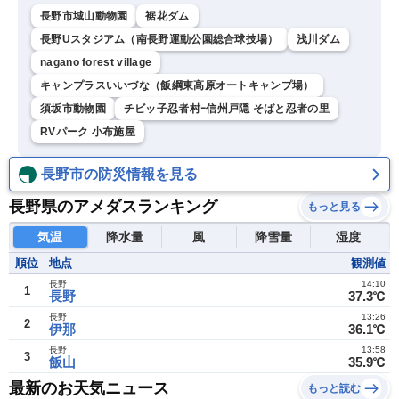
長野市城山動物園
裾花ダム
長野Uスタジアム（南長野運動公園総合球技場）
浅川ダム
nagano forest village
キャンプラスいいづな（飯綱東高原オートキャンプ場）
須坂市動物園
チビッ子忍者村ｰ信州戸隠 そばと忍者の里
RVパーク 小布施屋
長野市の防災情報を見る
長野県のアメダスランキング
もっと見る
気温
降水量
風
降雪量
湿度
順位
地点
観測値
長野
14:10
1
長野
37.3℃
長野
13:26
2
伊那
36.1℃
長野
13:58
3
飯山
35.9℃
最新のお天気ニュース
もっと読む