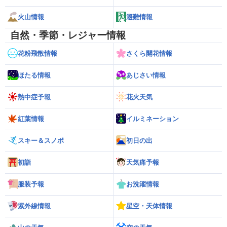
火山情報
避難情報
自然・季節・レジャー情報
花粉飛散情報
さくら開花情報
ほたる情報
あじさい情報
熱中症予報
花火天気
紅葉情報
イルミネーション
スキー＆スノボ
初日の出
初詣
天気痛予報
服装予報
お洗濯情報
紫外線情報
星空・天体情報