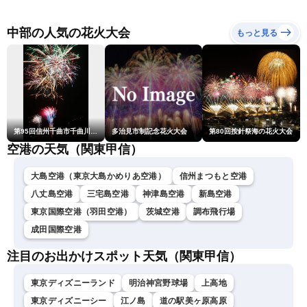
情報／台風13号が大東島地
過する見込み 早めの備
方に最接近〈ウェザーニュ
を ※8月6日10時更新
ースLiVEアフタヌーン・青
中部の人気の花火大会
もっと見る
原桃香／本田竜也〉
第95回信州千曲市千曲川納涼煙火大会
多治見市制記念花火大会
第80回按針祭海の花火大会
空港の天気（関東甲信）
大島空港（東京大島かめりあ空港）
信州まつもと空港
八丈島空港
三宅島空港
神津島空港
新島空港
東京国際空港（羽田空港）
茨城空港
調布飛行場
成田国際空港
注目のお出かけスポット天気（関東甲信）
東京ディズニーランド
明治神宮野球場
上高地
東京ディズニーシー
江ノ島
道の駅美ヶ原高原