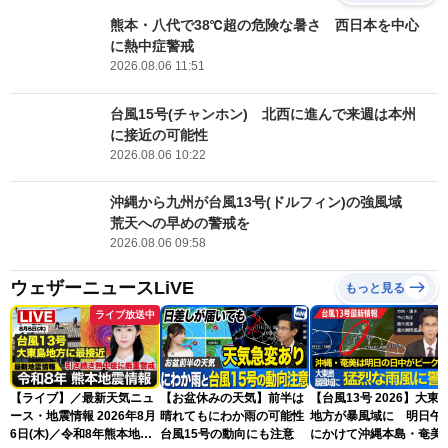
熊本・八代で38℃超の危険な暑さ 西日本を中心
に熱中症警戒
2026.08.06 11:51
台風15号(チャンホン) 北西に進んで来週は本州
に接近の可能性
2026.08.06 10:22
沖縄から九州が台風13号(ドルフィン)の強風域
荒天への早めの警戒を
2026.08.06 09:58
ウェザーニュースLiVE
もっと見る
ライブ放送中
【ライブ】／最新天気ニュ
【お盆休みの天気】前半は
【台風13号 2026】大東
ース・地震情報 2026年8月
晴れてもにわか雨の可能性
地方が暴風域に 明日午
6日(木)／令和8年熊本地震
台風15号の動向にも注意
にかけて沖縄本島・奄美