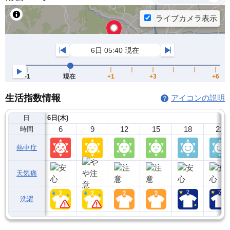
生活指数情報
アイコンの説明
日
6日(木)
6
9
12
15
18
21
時間
熱中症
天気痛
洗濯