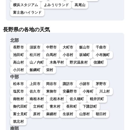
横浜スタジアム
よみうりランド
高尾山
富士急ハイランド
長野県の各地の天気
北部
長野市
須坂市
中野市
大町市
飯山市
千曲市
池田町
松川村
白馬村
小谷村
坂城町
小布施町
高山村
山ノ内町
木島平村
野沢温泉村
信濃町
小川村
飯綱町
栄村
中部
松本市
上田市
岡谷市
諏訪市
小諸市
茅野市
塩尻市
佐久市
東御市
安曇野市
小海町
川上村
南牧村
南相木村
北相木村
佐久穂町
軽井沢町
御代田町
立科町
青木村
長和町
下諏訪町
富士見町
原村
麻績村
生坂村
山形村
朝日村
筑北村
南部