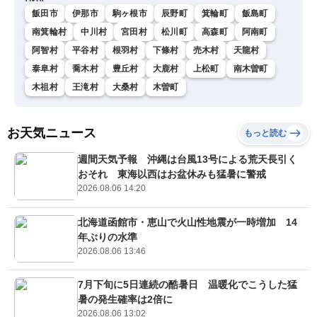
飯田市
伊那市
駒ヶ根市
辰野町
箕輪町
飯島町
南箕輪村
中川村
宮田村
松川町
高森町
阿南町
阿智村
平谷村
根羽村
下條村
売木村
天龍村
泰阜村
喬木村
豊丘村
大鹿村
上松町
南木曽町
木祖村
王滝村
大桑村
木曽町
お天気ニュース
もっと読む
週間天気予報 沖縄は台風13号による荒天長引く
おそれ 東海以西はお盆休みも猛暑に警戒
2026.08.06 14:20
北海道函館市・恵山で火山性地震が一時増加 14
年ぶりの水準
2026.08.06 13:46
7月下旬に5日連続の酷暑日 温暖化でこうした猛
暑の発生確率は2倍に
2026.08.06 13:02