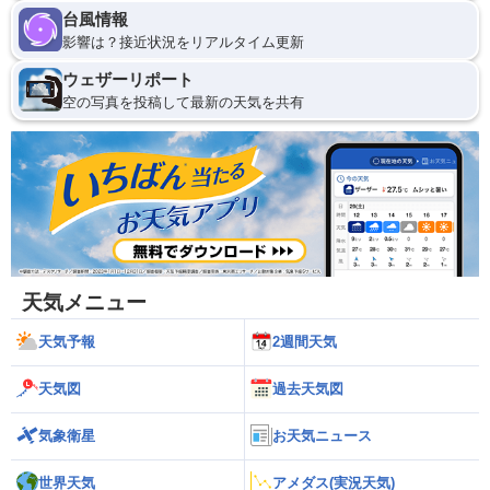
台風情報
影響は？接近状況をリアルタイム更新
ウェザーリポート
空の写真を投稿して最新の天気を共有
天気メニュー
天気予報
2週間天気
天気図
過去天気図
気象衛星
お天気ニュース
世界天気
アメダス(実況天気)