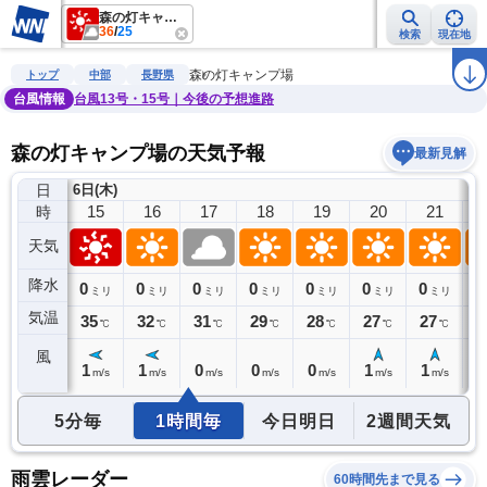
森の灯キャンプ場
36
/
25
検索
現在地
雨雲レーダー
台風情報
地震情報
警報・注意報
2週間天気
ラ
森の灯キャンプ場
トップ
中部
長野県
台風情報
台風13号・15号｜今後の予想進路
森の灯キャンプ場の天気予報
最新見解
日
6日(木)
14
15
16
17
18
19
20
21
時
天気
降水
0
0
0
0
0
0
0
0
0
ミリ
ミリ
ミリ
ミリ
ミリ
ミリ
ミリ
ミリ
気温
36
35
32
31
29
28
27
27
2
℃
℃
℃
℃
℃
℃
℃
℃
風
0
1
1
0
0
0
1
1
1
m/s
m/s
m/s
m/s
m/s
m/s
m/s
m/s
5分毎
1時間毎
今日明日
2週間天気
雨雲レーダー
60時間先まで見る