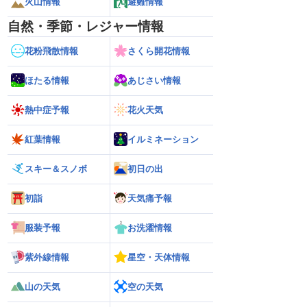
火山情報
避難情報
自然・季節・レジャー情報
花粉飛散情報
さくら開花情報
ほたる情報
あじさい情報
熱中症予報
花火天気
紅葉情報
イルミネーション
スキー＆スノボ
初日の出
初詣
天気痛予報
服装予報
お洗濯情報
紫外線情報
星空・天体情報
山の天気
空の天気
26年】台風の目に入る直
【台風13号 2026】大型で強い台風13号
【台風13号 202