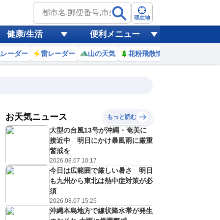
現在地
健康/生活
便利メニュー
風レーダー
雷レーダー
山の天気
花粉飛散情報
世界天気
お天気ニュース
もっと読む
18
19
20
21
大型の台風13号が沖縄・奄美に
(火)
(水)
(木)
(金)
予報の
接近中 明日にかけ暴風雨に厳重
D
E
E
C
信頼度
高
警戒を
A
2026.08.07 10:17
B
今日は広範囲で厳しい暑さ 明日
C
2
31
32
32
D
も九州から東北は熱中症対策が必
℃
℃
℃
℃
E
須
2
22
22
22
低
℃
℃
℃
℃
2026.08.07 15:25
？
0
40
40
20
沖縄本島地方で線状降水帯が発生
%
%
%
%