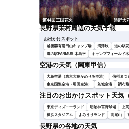
第44回三国花火
熊野大
長野県栄村周辺の天気予報
お出かけスポット
越後妻有清田山キャンプ場
清津峡
道の駅
道の駅FARMUS 木島平
キャンプフィールド木
空港の天気（関東甲信）
大島空港（東京大島かめりあ空港）
信州まつ
東京国際空港（羽田空港）
茨城空港
調布
注目のお出かけスポット天気
東京ディズニーランド
明治神宮野球場
上
横浜スタジアム
よみうりランド
高尾山
長野県の各地の天気