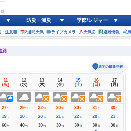
防災・減災
季節/レジャー
報・注意報
2週間天気
ライブカメラ
天気図
避難情報
進路
週間の最新見解
11
12
13
14
15
16
17
(火)
(水)
(木)
(金)
(土)
(日)
(月)
27
29
32
30
30
31
30
3
℃
℃
℃
℃
℃
℃
℃
19
20
20
21
22
20
21
2
℃
℃
℃
℃
℃
℃
℃
60
40
30
30
30
30
30
3
%
%
%
%
%
%
%