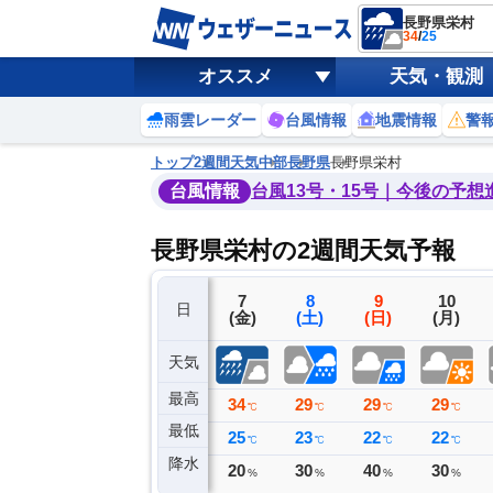
長野県栄村
34
/
25
オススメ
天気・観測
雨雲レーダー
台風情報
地震情報
警
トップ
2週間天気
中部
長野県
長野県栄村
台風情報
台風13号・15号｜今後の予想
長野県栄村の2週間天気予報
4
5
6
7
8
9
10
日
(火)
(水)
(木)
(金)
(土)
(日)
(月)
天気
最高
33
33
35
34
29
29
29
℃
℃
℃
℃
℃
℃
℃
最低
22
21
23
25
23
22
22
℃
℃
℃
℃
℃
℃
℃
降水
0
0
0
20
30
40
30
ミリ
ミリ
ミリ
%
%
%
%