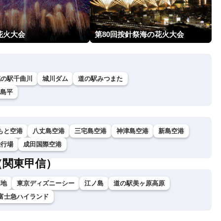
花火大会
第80回按針祭海の花火大会
花の駅千曲川
城川ダム
道の駅みつまた
島平
もと空港
八丈島空港
三宅島空港
神津島空港
新島空港
飛行場
成田国際空港
（関東甲信）
高地
東京ディズニーシー
江ノ島
道の駅美ヶ原高原
富士急ハイランド