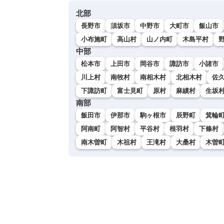
北部
長野市
須坂市
中野市
大町市
飯山市
小布施町
高山村
山ノ内町
木島平村
中部
松本市
上田市
岡谷市
諏訪市
小諸市
川上村
南牧村
南相木村
北相木村
佐
下諏訪町
富士見町
原村
麻績村
生坂
南部
飯田市
伊那市
駒ヶ根市
辰野町
箕輪
阿南町
阿智村
平谷村
根羽村
下條村
南木曽町
木祖村
王滝村
大桑村
木曽