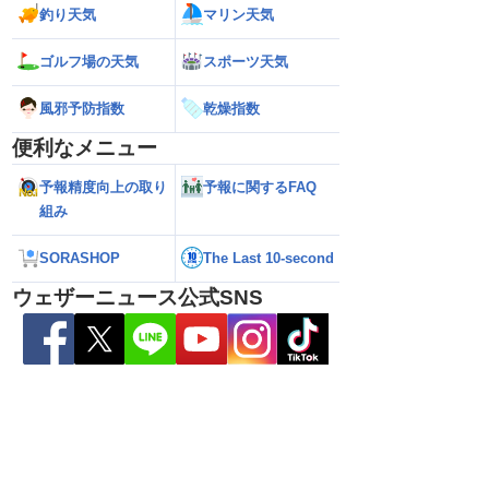
瞬間風速42.2m/s観
が沖縄・奄美に最接近 暴風や大雨警戒
県への影響は？（7
釣り天気
マリン天気
烈な暴風になるおそれ
（7日10時現在）
ゴルフ場の天気
スポーツ天気
風邪予防指数
乾燥指数
便利なメニュー
予報精度向上の取り
予報に関するFAQ
組み
SORASHOP
The Last 10-second
ウェザーニュース公式SNS