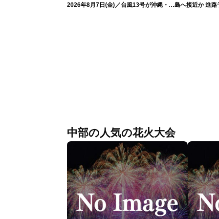
2026年8月7日(金)／台風13号が沖縄・奄
島へ接近か 進
美に最接近へ 令和8年熊本地震情報
（7日13時更新
〈ウェザーニュースLiVEアフタヌーン・
小林李衣奈／内藤邦裕〉
中部の人気の花火大会