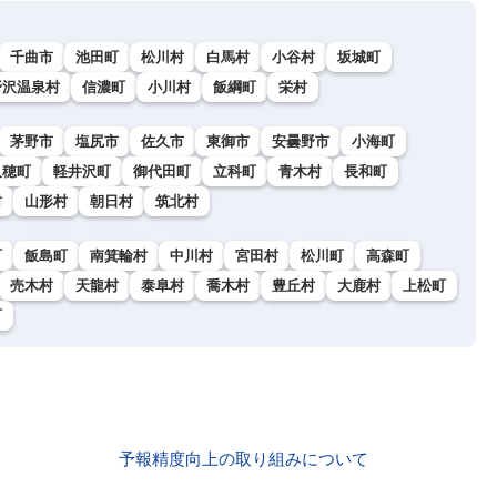
千曲市
池田町
松川村
白馬村
小谷村
坂城町
野沢温泉村
信濃町
小川村
飯綱町
栄村
茅野市
塩尻市
佐久市
東御市
安曇野市
小海町
久穂町
軽井沢町
御代田町
立科町
青木村
長和町
村
山形村
朝日村
筑北村
町
飯島町
南箕輪村
中川村
宮田村
松川町
高森町
売木村
天龍村
泰阜村
喬木村
豊丘村
大鹿村
上松町
町
予報精度向上の取り組みについて