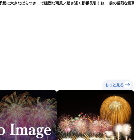
路予想に大きなばらつき
で猛烈な雨風／動き遅く影響長引くおそ
前の猛烈な雨風 最大
）
れ（7日13時更新）
測 吹き返しも猛
（7日11時更新）
もっと見る