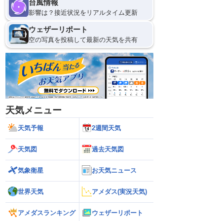
台風情報
影響は？接近状況をリアルタイム更新
ウェザーリポート
空の写真を投稿して最新の天気を共有
天気メニュー
天気予報
2週間天気
天気図
過去天気図
気象衛星
お天気ニュース
世界天気
アメダス(実況天気)
アメダスランキング
ウェザーリポート