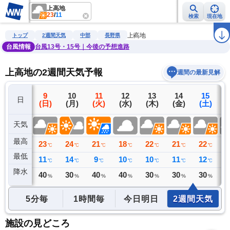
上高地
23
/
11
検索
現在地
雨雲レーダー
台風情報
地震情報
警報・注意報
2週間天気
ラ
上高地
トップ
2週間天気
中部
長野県
台風情報
台風13号・15号｜今後の予想進路
上高地の2週間天気予報
週間の最新見解
8
9
10
11
12
13
14
15
日
(土)
(日)
(月)
(火)
(水)
(木)
(金)
(土)
(
天気
最高
23
23
24
21
18
22
21
22
2
℃
℃
℃
℃
℃
℃
℃
℃
最低
13
11
14
9
10
10
11
12
1
℃
℃
℃
℃
℃
℃
℃
℃
降水
39
40
30
40
40
30
30
30
3
リ
ミリ
%
%
%
%
%
%
%
5分毎
1時間毎
今日明日
2週間天気
施設の見どころ