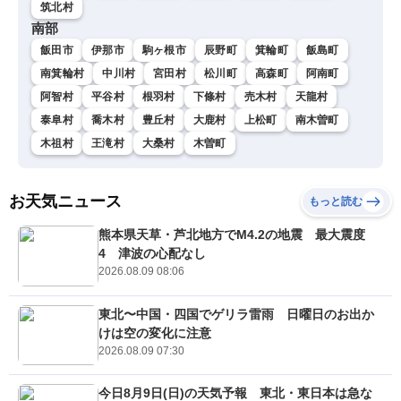
筑北村
南部
飯田市
伊那市
駒ヶ根市
辰野町
箕輪町
飯島町
南箕輪村
中川村
宮田村
松川町
高森町
阿南町
阿智村
平谷村
根羽村
下條村
売木村
天龍村
泰阜村
喬木村
豊丘村
大鹿村
上松町
南木曽町
木祖村
王滝村
大桑村
木曽町
お天気ニュース
もっと読む
熊本県天草・芦北地方でM4.2の地震 最大震度
4 津波の心配なし
2026.08.09 08:06
東北〜中国・四国でゲリラ雷雨 日曜日のお出か
けは空の変化に注意
2026.08.09 07:30
今日8月9日(日)の天気予報 東北・東日本は急な