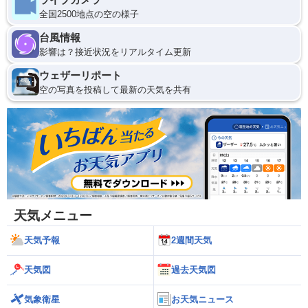
全国2500地点の空の様子
台風情報
影響は？接近状況をリアルタイム更新
ウェザーリポート
空の写真を投稿して最新の天気を共有
天気メニュー
天気予報
2週間天気
天気図
過去天気図
気象衛星
お天気ニュース