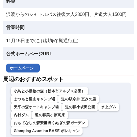
料金
沢渡からのシャトルバス往復大人2800円、片道大人1500円
営業時間
11月15日まで(これ以降冬期通行止)
公式ホームページURL
ホームページ
周辺のおすすめスポット
小鳥と小動物の森（松本市アルプス公園）
まつもと里山キャンプ場
道の駅今井 恵みの里
天平の森オートキャンプ場
道の駅小坂田公園
水上ダム
内村ダム
道の駅美ヶ原高原
おもてなしの森安曇野くぬぎの森ガーデン
Glamping Azumino BASE ポレキャン