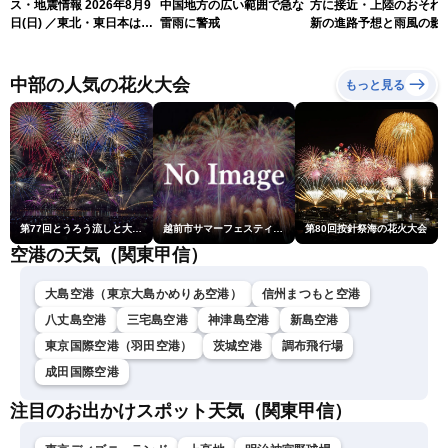
ス・地震情報 2026年8月9
中国地方の広い範囲で急な
方に接近・上陸のおそれ 
日(日) ／東北・東日本は急
雷雨に警戒
新の進路予想と雨風の影
な雷雨に注意 沖縄は暴風
（9日6時更新）
雨に警戒続く〈ウェザーニ
ュースLiVEサンシャイン・
中部の人気の花火大会
もっと見る
岡本結子リサ／山口剛央〉
第77回とうろう流しと大花火大会
越前市サマーフェスティバル花火大会
第80回按針祭海の花火大会
空港の天気（関東甲信）
大島空港（東京大島かめりあ空港）
信州まつもと空港
八丈島空港
三宅島空港
神津島空港
新島空港
東京国際空港（羽田空港）
茨城空港
調布飛行場
成田国際空港
注目のお出かけスポット天気（関東甲信）