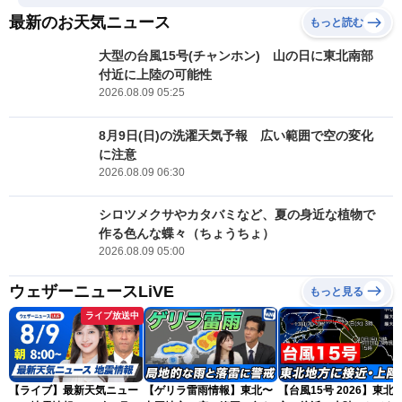
最新のお天気ニュース
もっと読む
大型の台風15号(チャンホン) 山の日に東北南部
付近に上陸の可能性
2026.08.09 05:25
8月9日(日)の洗濯天気予報 広い範囲で空の変化
に注意
2026.08.09 06:30
シロツメクサやカタバミなど、夏の身近な植物で
作る色んな蝶々（ちょうちょ）
2026.08.09 05:00
ウェザーニュースLiVE
もっと見る
ライブ放送中
【ライブ】最新天気ニュー
【ゲリラ雷雨情報】東北〜
【台風15号 2026】東北