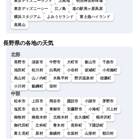
東京ディズニーランド
上高地
明治神宮野球場
東京ディズニーシー
江ノ島
道の駅美ヶ原高原
横浜スタジアム
よみうりランド
富士急ハイランド
高尾山
長野県の各地の天気
北部
長野市
須坂市
中野市
大町市
飯山市
千曲市
池田町
松川村
白馬村
小谷村
坂城町
小布施町
高山村
山ノ内町
木島平村
野沢温泉村
信濃町
小川村
飯綱町
栄村
中部
松本市
上田市
岡谷市
諏訪市
小諸市
茅野市
塩尻市
佐久市
東御市
安曇野市
小海町
川上村
南牧村
南相木村
北相木村
佐久穂町
軽井沢町
御代田町
立科町
青木村
長和町
下諏訪町
富士見町
原村
麻績村
生坂村
山形村
朝日村