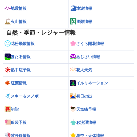
地震情報
津波情報
火山情報
避難情報
自然・季節・レジャー情報
花粉飛散情報
さくら開花情報
ほたる情報
あじさい情報
熱中症予報
花火天気
紅葉情報
イルミネーション
スキー＆スノボ
初日の出
初詣
天気痛予報
服装予報
お洗濯情報
紫外線情報
星空・天体情報