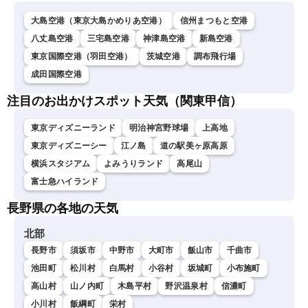
大島空港（東京大島かめりあ空港）
信州まつもと空港
八丈島空港
三宅島空港
神津島空港
新島空港
東京国際空港（羽田空港）
茨城空港
調布飛行場
成田国際空港
注目のお出かけスポット天気（関東甲信）
東京ディズニーランド
明治神宮野球場
上高地
東京ディズニーシー
江ノ島
道の駅美ヶ原高原
横浜スタジアム
よみうりランド
高尾山
富士急ハイランド
長野県の各地の天気
北部
長野市
須坂市
中野市
大町市
飯山市
千曲市
池田町
松川村
白馬村
小谷村
坂城町
小布施町
高山村
山ノ内町
木島平村
野沢温泉村
信濃町
小川村
飯綱町
栄村