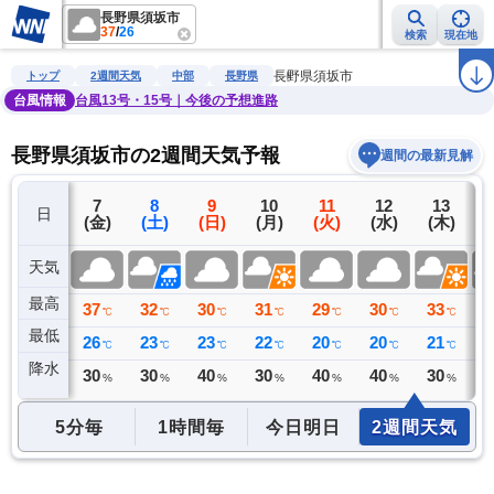
長野県須坂市
37
/
26
検索
現在地
雨雲レーダー
台風情報
地震情報
警報・注意報
2週間天気
ラ
長野県須坂市
トップ
2週間天気
中部
長野県
台風情報
台風13号・15号｜今後の予想進路
長野県須坂市の2週間天気予報
週間の最新見解
6
7
8
9
10
11
12
13
日
(木)
(金)
(土)
(日)
(月)
(火)
(水)
(木)
(
天気
最高
37
37
32
30
31
29
30
33
2
℃
℃
℃
℃
℃
℃
℃
℃
最低
25
26
23
23
22
20
20
21
2
℃
℃
℃
℃
℃
℃
℃
℃
降水
0
30
30
40
30
40
40
30
3
ミリ
%
%
%
%
%
%
%
5分毎
1時間毎
今日明日
2週間天気