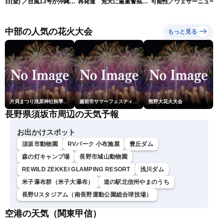
日(金) ／台風13号が沖縄・
再発達 荒天に厳重警戒を
可能性／ウェザーニュー
奄美に最接近へ 令和8年
（7日18時最新情報）
気象予報士解説（7日16
熊本地震情報〈ウェザーニ
更新）
ュースLiVEイブニング・小
中部の人気の花火大会
もっと見る
川千奈／内藤邦裕〉
片貝まつり浅原神社秋季例大祭奉納大煙火
越前市サマーフェスティバル花火大会
熊野大花火大会
長野県須坂市周辺の天気予報
お出かけスポット
須坂市動物園
RVパーク 小布施屋
豊丘ダム
森の灯キャンプ場
長野市城山動物園
REWILD ZEKKEI GLAMPING RESORT
浅川ダム
米子瀑布群（米子大瀑布）
道の駅北信州やまのうち
長野Uスタジアム（南長野運動公園総合球技場）
空港の天気（関東甲信）