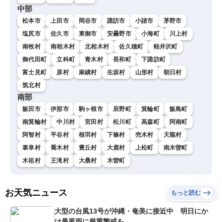
中部
松本市
上田市
岡谷市
諏訪市
小諸市
茅野市
塩尻市
佐久市
東御市
安曇野市
小海町
川上村
南牧村
南相木村
北相木村
佐久穂町
軽井沢町
御代田町
立科町
青木村
長和町
下諏訪町
富士見町
原村
麻績村
生坂村
山形村
朝日村
筑北村
南部
飯田市
伊那市
駒ヶ根市
辰野町
箕輪町
飯島町
南箕輪村
中川村
宮田村
松川町
高森町
阿南町
阿智村
平谷村
根羽村
下條村
売木村
天龍村
泰阜村
喬木村
豊丘村
大鹿村
上松町
南木曽町
木祖村
王滝村
大桑村
木曽町
お天気ニュース
もっと読む
大型の台風13号が沖縄・奄美に接近中 明日にか
け暴風雨に厳重警戒を