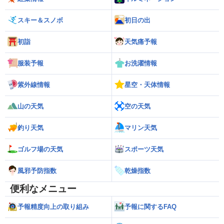
スキー＆スノボ
初日の出
初詣
天気痛予報
服装予報
お洗濯情報
紫外線情報
星空・天体情報
山の天気
空の天気
釣り天気
マリン天気
ゴルフ場の天気
スポーツ天気
風邪予防指数
乾燥指数
便利なメニュー
予報精度向上の取り組み
予報に関するFAQ