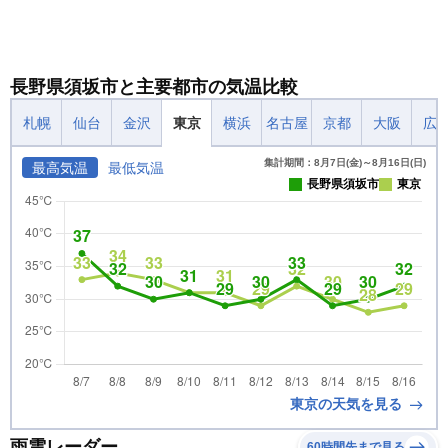
長野県須坂市と主要都市の気温比較
札幌
仙台
金沢
東京
横浜
名古屋
京都
大阪
広
集計期間：8月7日(金)～8月16日(日)
最高気温
最低気温
長野県須坂市
東京
東京の天気を見る
雨雲レーダー
60時間先まで見る