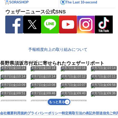
SORASHOP
The Last 10-second
ウェザーニュース公式SNS
予報精度向上の取り組みについて
長野県須坂市付近に寄せられたウェザーリポート
8月7日(金)10:24
8月7日(金)10:18
8月7日(金)10:16
8月7日(金)10:14
8月7日(金)10:14
8月7日(金)10:14
8月7日(金)10:12
8月7日(金)10:11
8月7日(金)10:09
8月7日(金)10:08
8月7日(金)10:07
8月7日(金)09:58
8月7日(金)09:51
8月7日(金)09:46
8月7日(金)09:40
8月7日(金)09:36
8月7日(金)09:35
8月7日(金)09:34
8月7日(金)09:31
もっと見る
会社概要
利用規約
プライバシーポリシー
特定商取引法の表記
外部送信先
ご利