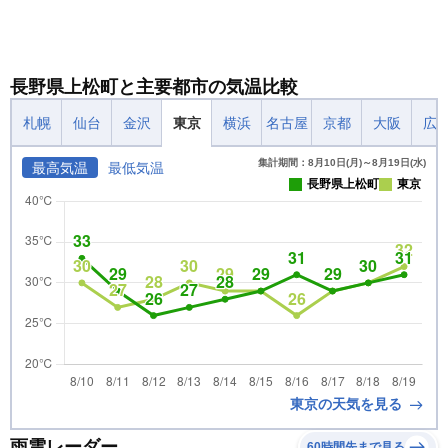
長野県上松町と主要都市の気温比較
札幌
仙台
金沢
東京
横浜
名古屋
京都
大阪
広
集計期間：8月10日(月)～8月19日(水)
最高気温
最低気温
長野県上松町
東京
東京の天気を見る
雨雲レーダー
60時間先まで見る