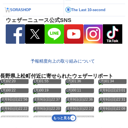
SORASHOP
The Last 10-second
ウェザーニュース公式SNS
予報精度向上の取り組みについて
長野県上松町付近に寄せられたウェザーリポート
8月10日
8月10日
8月10日
8月10日
(月)02:20
(月)01:55
(月)01:36
(月)01:34
8月10日
8月10日
8月10日
(月)00:22
(月)00:19
(月)00:11
8月9日(日)23:01
8月9日(日)22:56
8月9日(日)22:37
8月9日(日)22:36
8月9日(日)22:31
8月9日(日)22:22
8月9日(日)22:20
8月9日(日)22:17
8月9日(日)22:08
8月9日(日)22:07
8月9日(日)22:07
8月9日(日)22:01
もっと見る