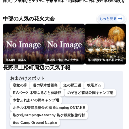
日(火）／東海などゲリラ雷
予想 東日本・北陸横断で大
部に接近 早めの備えを（
雨に注意 東北や関東は早め
雨や暴風に要警戒（10日9
日6時更新）
の台風対策を〈ウェザーニ
時現在）
ュースLiVEコーヒータイ
中部の人気の花火大会
もっと見る
ム・小林李衣奈／有賀哲
夫〉
第44回三国花火
多治見市制記念花火大会
第80回按針祭海の花火大会
長野県上松町周辺の天気予報
お出かけスポット
寝覚の床
道の駅木曽福島
道の駅三岳
牧尾ダム
RVパーク 木曽ふるさと体験館
のぞきど森林公園キャンプ場
木曽ふれあいの郷キャンプ場
ホテル木曽温泉黄金の湯 Glamping ONTAKE
駒ケ根CampingResort by 駒ケ根家族旅行村
ties Camp Ground Nagiso