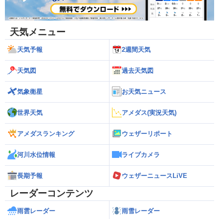
天気メニュー
天気予報
2週間天気
天気図
過去天気図
気象衛星
お天気ニュース
世界天気
アメダス(実況天気)
アメダスランキング
ウェザーリポート
河川水位情報
ライブカメラ
長期予報
ウェザーニュースLiVE
レーダーコンテンツ
雨雲レーダー
雨雪レーダー