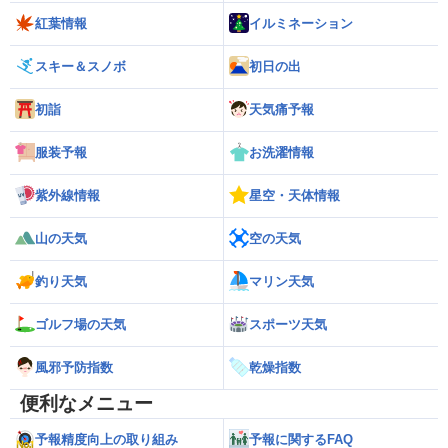
紅葉情報
イルミネーション
スキー＆スノボ
初日の出
初詣
天気痛予報
服装予報
お洗濯情報
紫外線情報
星空・天体情報
山の天気
空の天気
釣り天気
マリン天気
ゴルフ場の天気
スポーツ天気
風邪予防指数
乾燥指数
便利なメニュー
予報精度向上の取り組み
予報に関するFAQ