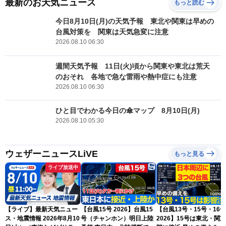
最新のお天気ニュース
もっと読む
今日8月10日(月)の天気予報 東北や関東は早めの
台風対策を 関東は天気急変に注意
2026.08.10 06:30
週間天気予報 11日(火)頃から関東や東北は荒天
のおそれ 各地で急な雷雨や熱中症にも注意
2026.08.10 06:30
ひと目でわかる今日の傘マップ 8月10日(月)
2026.08.10 05:30
ウェザーニュースLiVE
もっと見る
ライブ放送中
【ライブ】最新天気ニュー
【台風15号 2026】台風15
【台風13号・15号・16号
ス・地震情報 2026年8月10
号（チャンホン）明日上陸
2026】15号は東北・関