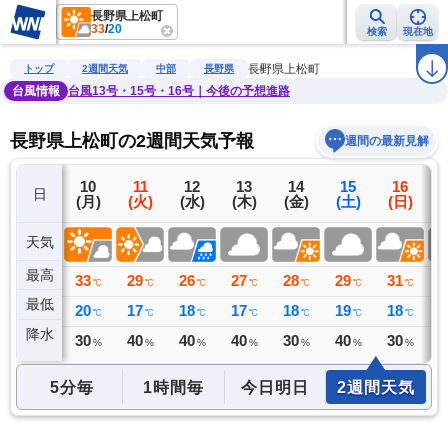
長野県上松町
33
/
20
検索
現在地
雨雲レーダー
台風情報
地震情報
警報・注意報
2週間天気
ラ
長野県上松町
トップ
2週間天気
中部
長野県
台風情報
台風13号・15号・16号｜今後の予想進路
長野県上松町の2週間天気予報
週間の最新見解
9
10
11
12
13
14
15
16
日
(日)
(月)
(火)
(水)
(木)
(金)
(土)
(日)
(
天気
最高
30
33
29
26
27
28
29
31
2
℃
℃
℃
℃
℃
℃
℃
℃
最低
20
20
17
18
17
18
19
18
1
℃
℃
℃
℃
℃
℃
℃
℃
降水
2
30
40
40
40
30
40
30
4
リ
ミリ
%
%
%
%
%
%
%
5分毎
1時間毎
今日明日
2週間天気