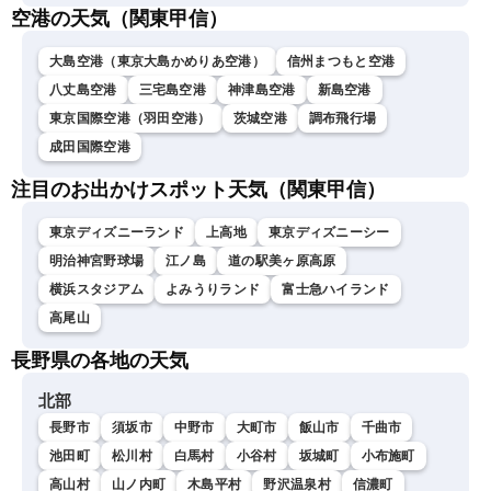
空港の天気（関東甲信）
大島空港（東京大島かめりあ空港）
信州まつもと空港
八丈島空港
三宅島空港
神津島空港
新島空港
東京国際空港（羽田空港）
茨城空港
調布飛行場
成田国際空港
注目のお出かけスポット天気（関東甲信）
東京ディズニーランド
上高地
東京ディズニーシー
明治神宮野球場
江ノ島
道の駅美ヶ原高原
横浜スタジアム
よみうりランド
富士急ハイランド
高尾山
長野県の各地の天気
北部
長野市
須坂市
中野市
大町市
飯山市
千曲市
池田町
松川村
白馬村
小谷村
坂城町
小布施町
高山村
山ノ内町
木島平村
野沢温泉村
信濃町