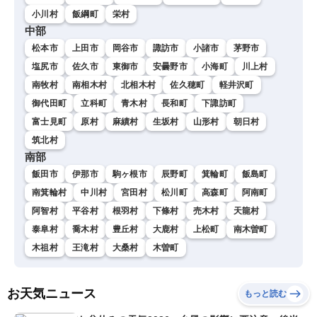
小川村
飯綱町
栄村
中部
松本市
上田市
岡谷市
諏訪市
小諸市
茅野市
塩尻市
佐久市
東御市
安曇野市
小海町
川上村
南牧村
南相木村
北相木村
佐久穂町
軽井沢町
御代田町
立科町
青木村
長和町
下諏訪町
富士見町
原村
麻績村
生坂村
山形村
朝日村
筑北村
南部
飯田市
伊那市
駒ヶ根市
辰野町
箕輪町
飯島町
南箕輪村
中川村
宮田村
松川町
高森町
阿南町
阿智村
平谷村
根羽村
下條村
売木村
天龍村
泰阜村
喬木村
豊丘村
大鹿村
上松町
南木曽町
木祖村
王滝村
大桑村
木曽町
お天気ニュース
もっと読む