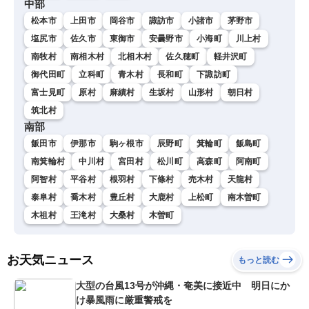
中部
松本市
上田市
岡谷市
諏訪市
小諸市
茅野市
塩尻市
佐久市
東御市
安曇野市
小海町
川上村
南牧村
南相木村
北相木村
佐久穂町
軽井沢町
御代田町
立科町
青木村
長和町
下諏訪町
富士見町
原村
麻績村
生坂村
山形村
朝日村
筑北村
南部
飯田市
伊那市
駒ヶ根市
辰野町
箕輪町
飯島町
南箕輪村
中川村
宮田村
松川町
高森町
阿南町
阿智村
平谷村
根羽村
下條村
売木村
天龍村
泰阜村
喬木村
豊丘村
大鹿村
上松町
南木曽町
木祖村
王滝村
大桑村
木曽町
お天気ニュース
もっと読む
大型の台風13号が沖縄・奄美に接近中 明日にか
け暴風雨に厳重警戒を