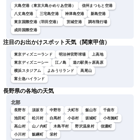
大島空港（東京大島かめりあ空港）
信州まつもと空港
八丈島空港
三宅島空港
神津島空港
新島空港
東京国際空港（羽田空港）
茨城空港
調布飛行場
成田国際空港
注目のお出かけスポット天気（関東甲信）
東京ディズニーランド
明治神宮野球場
上高地
東京ディズニーシー
江ノ島
道の駅美ヶ原高原
横浜スタジアム
よみうりランド
高尾山
富士急ハイランド
長野県の各地の天気
北部
長野市
須坂市
中野市
大町市
飯山市
千曲市
池田町
松川村
白馬村
小谷村
坂城町
小布施町
高山村
山ノ内町
木島平村
野沢温泉村
信濃町
小川村
飯綱町
栄村