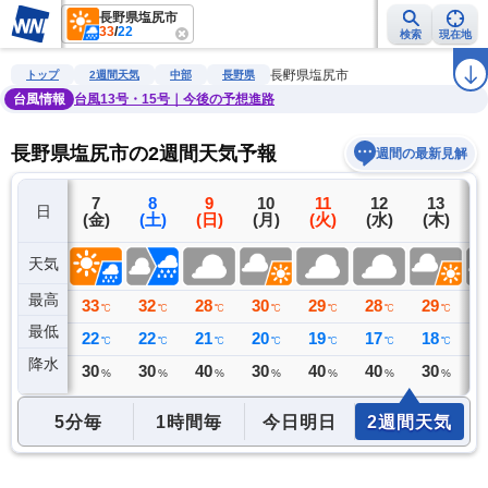
長野県塩尻市
33
/
22
検索
現在地
雨雲レーダー
台風情報
地震情報
警報・注意報
2週間天気
ラ
長野県塩尻市
トップ
2週間天気
中部
長野県
台風情報
台風13号・15号｜今後の予想進路
長野県塩尻市の2週間天気予報
週間の最新見解
6
7
8
9
10
11
12
13
日
(木)
(金)
(土)
(日)
(月)
(火)
(水)
(木)
(
天気
最高
34
33
32
28
30
29
28
29
2
℃
℃
℃
℃
℃
℃
℃
℃
最低
21
22
22
21
20
19
17
18
1
℃
℃
℃
℃
℃
℃
℃
℃
降水
0
30
30
40
30
40
40
30
3
ミリ
%
%
%
%
%
%
%
5分毎
1時間毎
今日明日
2週間天気