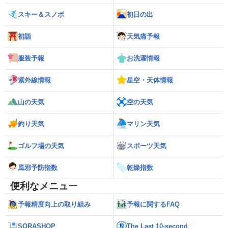
スキー＆スノボ
初日の出
初詣
天気痛予報
服装予報
お洗濯情報
紫外線情報
星空・天体情報
山の天気
空の天気
釣り天気
マリン天気
ゴルフ場の天気
スポーツ天気
風邪予防指数
乾燥指数
便利なメニュー
予報精度向上の取り組み
予報に関するFAQ
SORASHOP
The Last 10-second