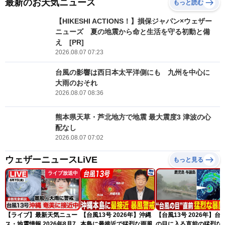
最新のお天気ニュース
もっと読む
【HIKESHI ACTIONS！】損保ジャパン×ウェザー
ニューズ 夏の地震から命と生活を守る初動と備
え [PR]
2026.08.07 07:23
台風の影響は西日本太平洋側にも 九州を中心に
大雨のおそれ
2026.08.07 08:36
熊本県天草・芦北地方で地震 最大震度3 津波の心
配なし
2026.08.07 07:02
ウェザーニュースLiVE
もっと見る
ライブ放送中
【ライブ】最新天気ニュー
【台風13号 2026年】沖縄
【台風13号 2026年】台
ス・地震情報 2026年8月7
本島に最接近で猛烈な雨風
の目に入る直前の猛烈な