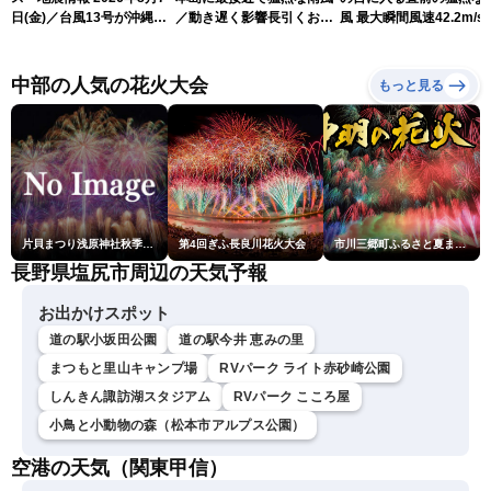
日(金)／台風13号が沖縄・
／動き遅く影響長引くおそ
風 最大瞬間風速42.2m/s
奄美に最接近へ 令和8年
れ（7日13時更新）
測 吹き返しも猛烈な暴
熊本地震情報〈ウェザーニ
になるおそれ（7日11時
ュースLiVEコーヒータイ
新）
中部の人気の花火大会
もっと見る
ム・江川清音／有賀哲夫〉
片貝まつり浅原神社秋季例大祭奉納大煙火
第4回ぎふ長良川花火大会
市川三郷町ふるさと夏まつり第38回神明の花火大会
長野県塩尻市周辺の天気予報
お出かけスポット
道の駅小坂田公園
道の駅今井 恵みの里
まつもと里山キャンプ場
RVパーク ライト赤砂崎公園
しんきん諏訪湖スタジアム
RVパーク こころ屋
小鳥と小動物の森（松本市アルプス公園）
空港の天気（関東甲信）