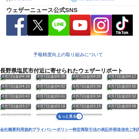
ウェザーニュース公式SNS
予報精度向上の取り組みについて
長野県塩尻市付近に寄せられたウェザーリポート
8月7日(金)04:38
8月7日(金)04:38
8月7日(金)04:26
8月7日(金)04:17
8月7日(金)04:10
8月7日(金)04:02
8月7日(金)03:56
8月7日(金)03:50
8月7日(金)03:43
8月7日(金)03:41
8月7日(金)03:34
8月7日(金)03:32
8月7日(金)03:27
8月7日(金)03:18
8月7日(金)03:15
8月7日(金)03:08
8月7日(金)03:06
8月7日(金)03:03
8月7日(金)03:02
もっと見る
会社概要
利用規約
プライバシーポリシー
特定商取引法の表記
外部送信先
ご利