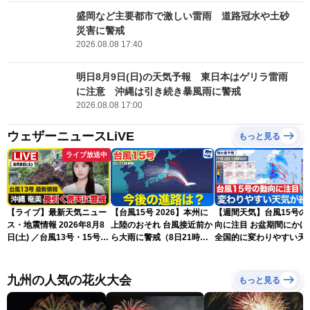
盛岡など主要都市で激しい雷雨 道路冠水や土砂
災害に警戒
2026.08.08 17:40
明日8月9日(日)の天気予報 東日本はゲリラ雷雨
に注意 沖縄は引き続き暴風雨に警戒
2026.08.08 17:00
ウェザーニュースLiVE
もっと見る
ライブ放送中
【ライブ】最新天気ニュー
【台風15号 2026】本州に
【週間天気】台風15号の
ス・地震情報 2026年8月8
上陸のおそれ 台風接近前か
向に注目 お盆期間にかけて
日(土) ／台風13号・15号
ら大雨に警戒（8日21時更
全国的に変わりやすい天
ゲリラ雷雨最新見解 令和
新）
が続く見込み
8年熊本地震情報〈ウェザ
ーニュースLiVEムーン・戸
九州の人気の花火大会
もっと見る
北美月／芳野達郎〉