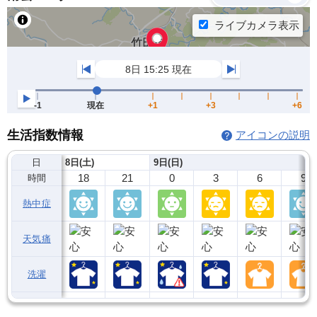
生活指数情報
アイコンの説明
日
8日(土)
9日(日)
18
21
0
3
6
9
時間
熱中症
天気痛
洗濯