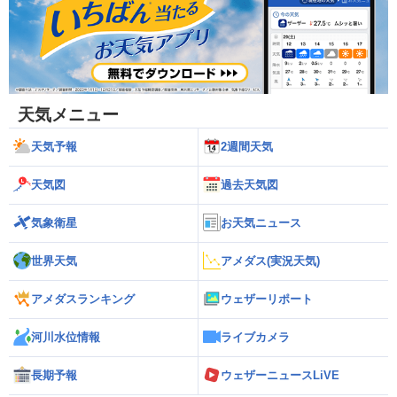
天気メニュー
天気予報
2週間天気
天気図
過去天気図
気象衛星
お天気ニュース
世界天気
アメダス(実況天気)
アメダスランキング
ウェザーリポート
河川水位情報
ライブカメラ
長期予報
ウェザーニュースLiVE