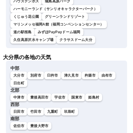
ハウステンボス
城島高原パーク
ハーモニーランド（サンリオキャラクターパーク）
くじゅう花公園
グリーンランドリゾート
マリンメッセ福岡A館（福岡コンベンションセンター）
道の駅桜島
みずほPayPayドーム福岡
久住高原沢水キャンプ場
クラサスドーム大分
大分県の各地の天気
中部
大分市
別府市
臼杵市
津久見市
杵築市
由布市
日出町
北部
中津市
豊後高田市
宇佐市
国東市
姫島村
西部
日田市
竹田市
九重町
玖珠町
南部
佐伯市
豊後大野市