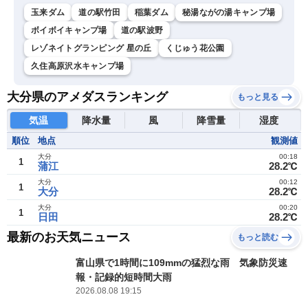
玉来ダム
道の駅竹田
稲葉ダム
秘湯ながの湯キャンプ場
ボイボイキャンプ場
道の駅波野
レゾネイトグランピング 星の丘
くじゅう花公園
久住高原沢水キャンプ場
大分県のアメダスランキング
もっと見る
気温
降水量
風
降雪量
湿度
順位
地点
観測値
大分
00:18
1
蒲江
28.2℃
大分
00:12
1
大分
28.2℃
大分
00:20
1
日田
28.2℃
最新のお天気ニュース
もっと読む
富山県で1時間に109mmの猛烈な雨 気象防災速
報・記録的短時間大雨
2026.08.08 19:15