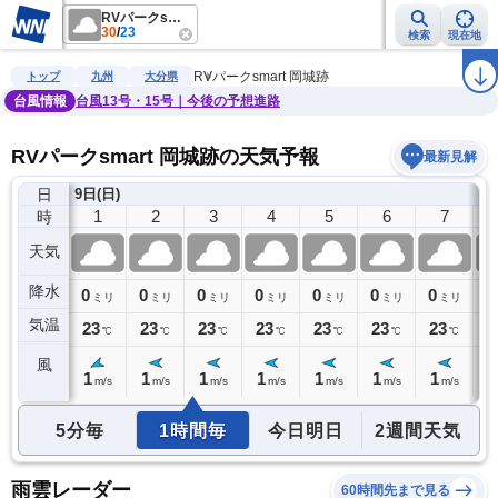
RVパークsmart 岡城跡
30
/
23
検索
現在地
雨雲レーダー
台風情報
地震情報
警報・注意報
2週間天気
ラ
RVパークsmart 岡城跡
トップ
九州
大分県
台風情報
台風13号・15号｜今後の予想進路
RVパークsmart 岡城跡の天気予報
最新見解
日
)
9日(日)
0
1
2
3
4
5
6
7
時
天気
降水
0
0
0
0
0
0
0
0
0
ミリ
ミリ
ミリ
ミリ
ミリ
ミリ
ミリ
ミリ
気温
24
23
23
23
23
23
23
23
2
℃
℃
℃
℃
℃
℃
℃
℃
風
1
1
1
1
1
1
1
1
2
m/s
m/s
m/s
m/s
m/s
m/s
m/s
m/s
5分毎
1時間毎
今日明日
2週間天気
雨雲レーダー
60時間先まで見る