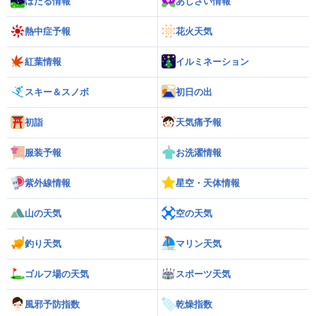
ほたる情報
あじさい情報
熱中症予報
花火天気
紅葉情報
イルミネーション
スキー＆スノボ
初日の出
初詣
天気痛予報
服装予報
お洗濯情報
紫外線情報
星空・天体情報
山の天気
空の天気
釣り天気
マリン天気
ゴルフ場の天気
スポーツ天気
風邪予防指数
乾燥指数