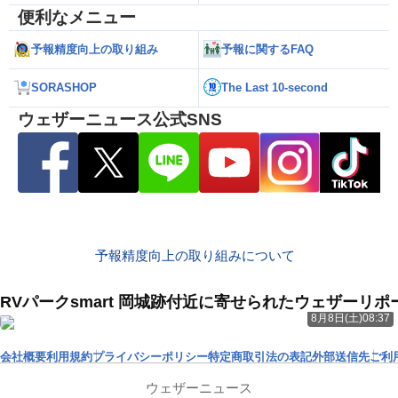
便利なメニュー
予報精度向上の取り組み
予報に関するFAQ
SORASHOP
The Last 10-second
ウェザーニュース公式SNS
予報精度向上の取り組みについて
RVパークsmart 岡城跡付近に寄せられたウェザーリポ
8月8日(土)08:37
会社概要
利用規約
プライバシーポリシー
特定商取引法の表記
外部送信先
ご利
ウェザーニュース