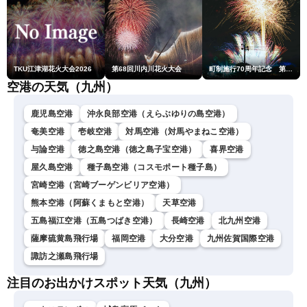
TKU江津湖花火大会2026
第68回川内川花火大会
町制施行70周年記念 第48回南種子町ロケット祭
空港の天気（九州）
鹿児島空港
沖永良部空港（えらぶゆりの島空港）
奄美空港
壱岐空港
対馬空港（対馬やまねこ空港）
与論空港
徳之島空港（徳之島子宝空港）
喜界空港
屋久島空港
種子島空港（コスモポート種子島）
宮崎空港（宮崎ブーゲンビリア空港）
熊本空港（阿蘇くまもと空港）
天草空港
五島福江空港（五島つばき空港）
長崎空港
北九州空港
薩摩硫黄島飛行場
福岡空港
大分空港
九州佐賀国際空港
諏訪之瀬島飛行場
注目のお出かけスポット天気（九州）