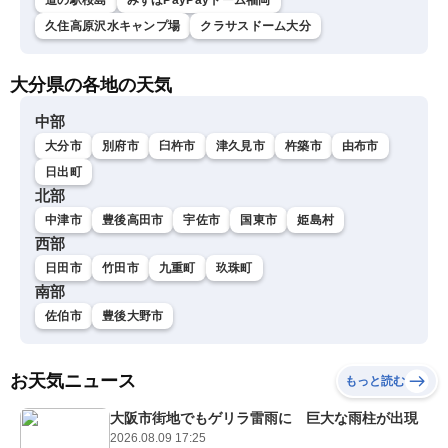
道の駅桜島
みずほPayPayドーム福岡
久住高原沢水キャンプ場
クラサスドーム大分
大分県の各地の天気
中部
大分市
別府市
臼杵市
津久見市
杵築市
由布市
日出町
北部
中津市
豊後高田市
宇佐市
国東市
姫島村
西部
日田市
竹田市
九重町
玖珠町
南部
佐伯市
豊後大野市
お天気ニュース
もっと読む
大阪市街地でもゲリラ雷雨に 巨大な雨柱が出現
2026.08.09 17:25