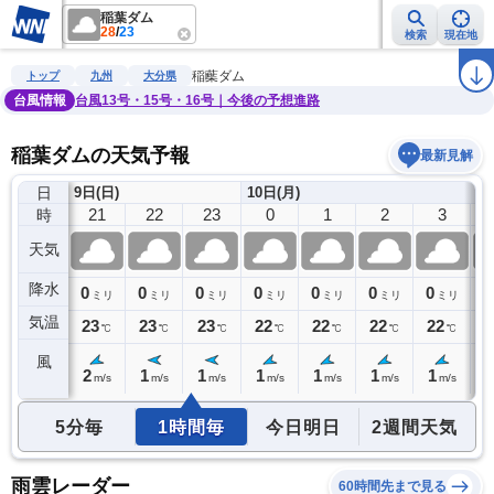
稲葉ダム
28
/
23
検索
現在地
雨雲レーダー
台風情報
地震情報
警報・注意報
2週間天気
ラ
稲葉ダム
トップ
九州
大分県
台風情報
台風13号・15号・16号｜今後の予想進路
稲葉ダムの天気予報
最新見解
日
9日(日)
10日(月)
20
21
22
23
0
1
2
3
時
天気
降水
0
0
0
0
0
0
0
0
0
ミリ
ミリ
ミリ
ミリ
ミリ
ミリ
ミリ
ミリ
気温
24
23
23
23
22
22
22
22
2
℃
℃
℃
℃
℃
℃
℃
℃
風
2
2
1
1
1
1
1
1
1
m/s
m/s
m/s
m/s
m/s
m/s
m/s
m/s
5分毎
1時間毎
今日明日
2週間天気
雨雲レーダー
60時間先まで見る