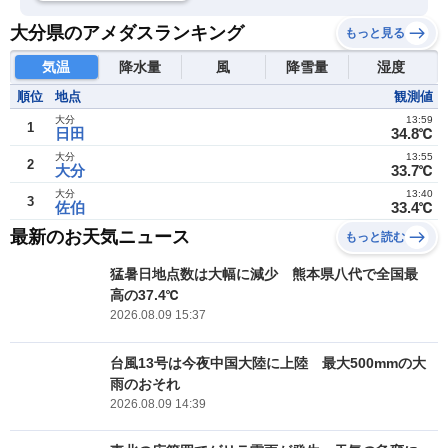
大分県のアメダスランキング
もっと見る
気温
降水量
風
降雪量
湿度
順位
地点
観測値
大分
13:59
1
日田
34.8℃
大分
13:55
2
大分
33.7℃
大分
13:40
3
佐伯
33.4℃
最新のお天気ニュース
もっと読む
猛暑日地点数は大幅に減少 熊本県八代で全国最
高の37.4℃
2026.08.09 15:37
台風13号は今夜中国大陸に上陸 最大500mmの大
雨のおそれ
2026.08.09 14:39