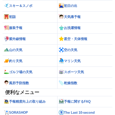
スキー＆スノボ
初日の出
初詣
天気痛予報
服装予報
お洗濯情報
紫外線情報
星空・天体情報
山の天気
空の天気
釣り天気
マリン天気
ゴルフ場の天気
スポーツ天気
風邪予防指数
乾燥指数
便利なメニュー
予報精度向上の取り組み
予報に関するFAQ
SORASHOP
The Last 10-second