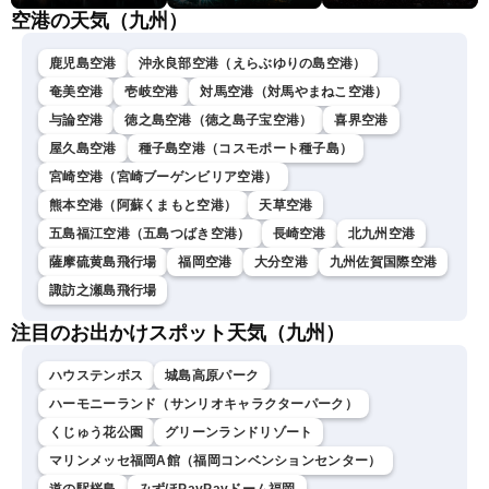
空港の天気（九州）
鹿児島空港
沖永良部空港（えらぶゆりの島空港）
奄美空港
壱岐空港
対馬空港（対馬やまねこ空港）
与論空港
徳之島空港（徳之島子宝空港）
喜界空港
屋久島空港
種子島空港（コスモポート種子島）
宮崎空港（宮崎ブーゲンビリア空港）
熊本空港（阿蘇くまもと空港）
天草空港
五島福江空港（五島つばき空港）
長崎空港
北九州空港
薩摩硫黄島飛行場
福岡空港
大分空港
九州佐賀国際空港
諏訪之瀬島飛行場
注目のお出かけスポット天気（九州）
ハウステンボス
城島高原パーク
ハーモニーランド（サンリオキャラクターパーク）
くじゅう花公園
グリーンランドリゾート
マリンメッセ福岡A館（福岡コンベンションセンター）