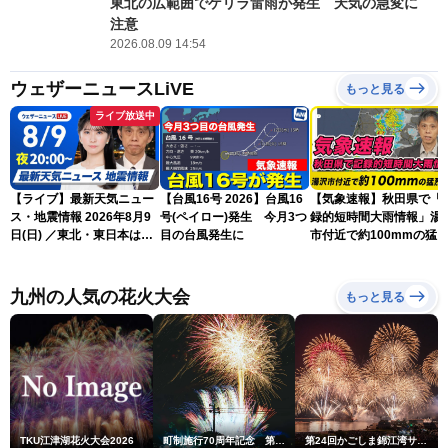
東北の広範囲でゲリラ雷雨が発生 天気の急変に
注意
2026.08.09 14:54
ウェザーニュースLiVE
もっと見る
ライブ放送中
【ライブ】最新天気ニュー
【台風16号 2026】台風16
【気象速報】秋田県で「
ス・地震情報 2026年8月9
号(ペイロー)発生 今月3つ
録的短時間大雨情報」湯
日(日) ／東北・東日本は急
目の台風発生に
市付近で約100mmの猛
な雷雨に注意〈ウェザーニ
な雨
ュースLiVEムーン・駒木結
衣／芳野達郎〉
九州の人気の花火大会
もっと見る
TKU江津湖花火大会2026
町制施行70周年記念 第48回南種子町ロケット祭
第24回かごしま錦江湾サマーナイト大花火大会