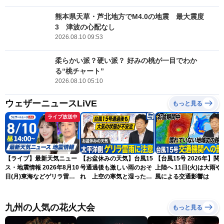
熊本県天草・芦北地方でM4.0の地震 最大震度
3 津波の心配なし
2026.08.10 09:53
柔らかい派？硬い派？ 好みの桃が一目でわか
る“桃チャート”
2026.08.10 05:10
ウェザーニュースLiVE
もっと見る
ライブ放送中
【ライブ】最新天気ニュー
【お盆休みの天気】台風15
【台風15号 2026年】関
ス・地震情報 2026年8月10
号通過後も激しい雨のおそ
上陸へ 11日(火)は大雨や
日(月)東海などゲリラ雷雨
れ 上空の寒気と湿った空
風による交通影響は
に注意 東北や関東は早めの
気でゲリラ雷雨に注意
台風対策を〈ウェザーニュ
ースLiVEアフタヌーン・戸
九州の人気の花火大会
もっと見る
北美月／宇野沢達也〉