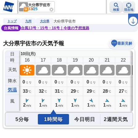
大分県宇佐市
33
/
25
検索
現在地
雨雲レーダー
台風情報
地震情報
警報・注意報
2週間天気
ラ
大分県宇佐市
トップ
九州
大分県
台風情報
台風13号・15号・16号｜今後の予想進路
大分県宇佐市の天気予報
最新見解
日
10日(月)
15
16
17
18
19
20
21
22
時
天気
降水
0
0
0
0
0
0
0
0
0
ミリ
ミリ
ミリ
ミリ
ミリ
ミリ
ミリ
ミリ
気温
33
33
32
31
29
29
28
27
2
℃
℃
℃
℃
℃
℃
℃
℃
風
2
2
1
1
1
1
1
1
1
m/s
m/s
m/s
m/s
m/s
m/s
m/s
m/s
5分毎
1時間毎
今日明日
2週間天気