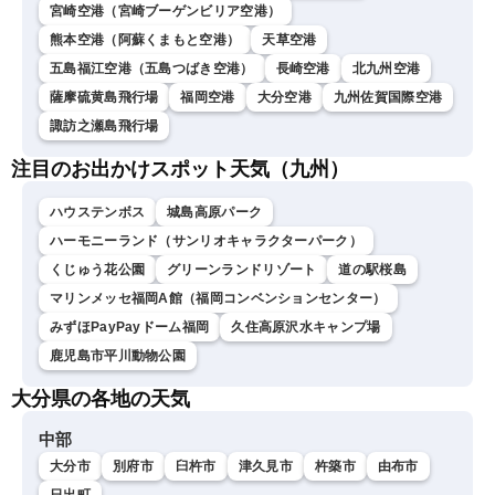
宮崎空港（宮崎ブーゲンビリア空港）
熊本空港（阿蘇くまもと空港）
天草空港
五島福江空港（五島つばき空港）
長崎空港
北九州空港
薩摩硫黄島飛行場
福岡空港
大分空港
九州佐賀国際空港
諏訪之瀬島飛行場
注目のお出かけスポット天気（九州）
ハウステンボス
城島高原パーク
ハーモニーランド（サンリオキャラクターパーク）
くじゅう花公園
グリーンランドリゾート
道の駅桜島
マリンメッセ福岡A館（福岡コンベンションセンター）
みずほPayPayドーム福岡
久住高原沢水キャンプ場
鹿児島市平川動物公園
大分県の各地の天気
中部
大分市
別府市
臼杵市
津久見市
杵築市
由布市