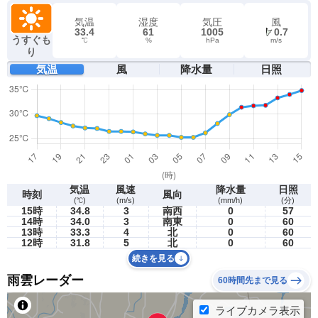
気温
湿度
気圧
風
33.4
61
1005
0.7
うすぐも
℃
%
hPa
m/s
り
気温
風
降水量
日照
気温
風速
降水量
日照
時刻
風向
(℃)
(m/s)
(mm/h)
(分)
15時
34.8
3
南西
0
57
14時
34.0
3
南東
0
60
13時
33.3
4
北
0
60
12時
31.8
5
北
0
60
続きを見る
雨雲レーダー
60時間先まで見る