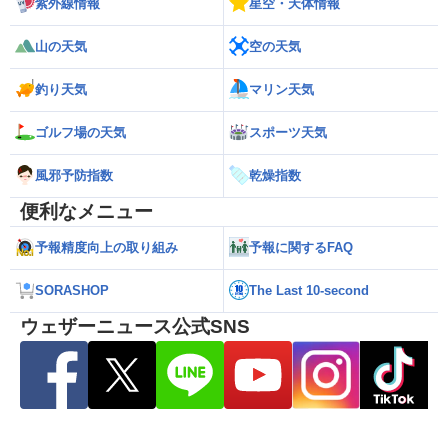
紫外線情報
星空・天体情報
山の天気
空の天気
釣り天気
マリン天気
ゴルフ場の天気
スポーツ天気
風邪予防指数
乾燥指数
便利なメニュー
予報精度向上の取り組み
予報に関するFAQ
SORASHOP
The Last 10-second
ウェザーニュース公式SNS