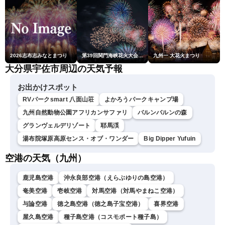
2026志布志みなとまつり
第39回関門海峡花火大会(門司側)
九州一 大花火まつり
大分県宇佐市周辺の天気予報
お出かけスポット
RVパークsmart 八面山荘
よかろうパークキャンプ場
九州自然動物公園アフリカンサファリ
バルンバルンの森
グランヴェルデリゾート
耶馬渓
湯布院塚原高原センス・オブ・ワンダー
Big Dipper Yufuin
空港の天気（九州）
鹿児島空港
沖永良部空港（えらぶゆりの島空港）
奄美空港
壱岐空港
対馬空港（対馬やまねこ空港）
与論空港
徳之島空港（徳之島子宝空港）
喜界空港
屋久島空港
種子島空港（コスモポート種子島）