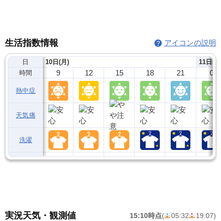
生活指数情報
アイコンの説明
日
10日(月)
11日(火
9
12
15
18
21
0
時間
熱中症
天気痛
洗濯
実況天気・観測値
15:10時点
(
05:32
19:07
)