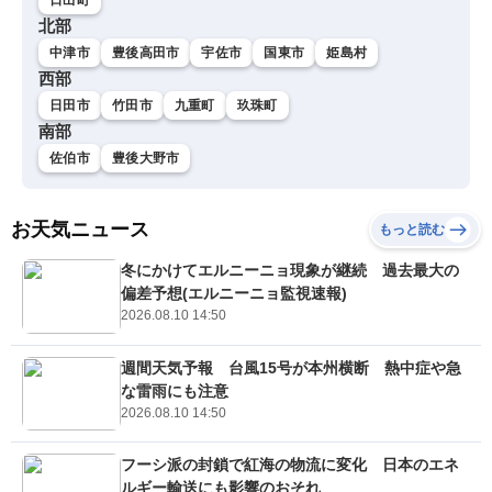
日出町
北部
中津市
豊後高田市
宇佐市
国東市
姫島村
西部
日田市
竹田市
九重町
玖珠町
南部
佐伯市
豊後大野市
お天気ニュース
もっと読む
冬にかけてエルニーニョ現象が継続 過去最大の
偏差予想(エルニーニョ監視速報)
2026.08.10 14:50
週間天気予報 台風15号が本州横断 熱中症や急
な雷雨にも注意
2026.08.10 14:50
フーシ派の封鎖で紅海の物流に変化 日本のエネ
ルギー輸送にも影響のおそれ