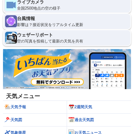
ライブカメラ
全国2500地点の空の様子
台風情報
影響は？接近状況をリアルタイム更新
ウェザーリポート
空の写真を投稿して最新の天気を共有
天気メニュー
天気予報
2週間天気
天気図
過去天気図
気象衛星
お天気ニュース