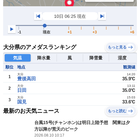
大分県のアメダスランキング
もっと見る
気温
降水量
風
降雪量
湿度
順位
地点
観測値
大分
14:20
1
豊後高田
35.9℃
大分
13:11
2
日田
35.0℃
大分
15:03
3
国見
33.6℃
最新のお天気ニュース
もっと読む
台風15号(チャンホン)は明日上陸予想 関東は夕
方以降が荒天のピーク
2026.08.10 10:17