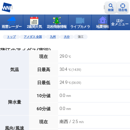
検索
現在地
ほか
全メニュー
雨雲レーダー
2週間天気
花粉飛散情報
ライブカメラ
地震情報
世界天
トップ
アメダス 全国
九州
大分
蒲江
蒲江のアメダス(実況)
29.0
現在
℃
30.4
気温
日最高
℃ (14:39)
24.9
日最低
℃ (06:09)
0.0
10分値
mm
降水量
0.0
60分値
mm
南西 / 2.5
現在
m/s
風向/風速