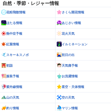
自然・季節・レジャー情報
花粉飛散情報
さくら開花情報
ほたる情報
あじさい情報
熱中症予報
花火天気
紅葉情報
イルミネーション
スキー＆スノボ
初日の出
初詣
天気痛予報
服装予報
お洗濯情報
紫外線情報
星空・天体情報
山の天気
空の天気
釣り情報
マリン情報