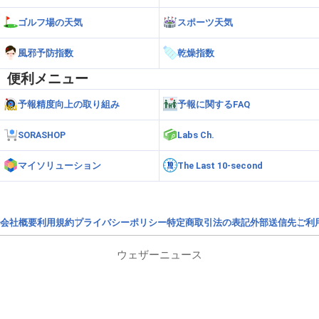
ゴルフ場の天気
スポーツ天気
風邪予防指数
乾燥指数
便利メニュー
予報精度向上の取り組み
予報に関するFAQ
SORASHOP
Labs Ch.
マイソリューション
The Last 10-second
会社概要
利用規約
プライバシーポリシー
特定商取引法の表記
外部送信先
ご利
ウェザーニュース