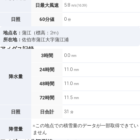
5.8
日最大風速
m/s (16:39)
0
日照
60分値
分
地点名：
蒲江（標高：2m）
所在地：
佐伯市蒲江大字蒲江浦
アメダス記録
0.0
3時間
mm
11.0
24時間
mm
降水量
11.0
48時間
mm
11.5
72時間
mm
31
日照
日合計
分
※この地点での積雪量のデータが一部取得できてい
降雪量
ません