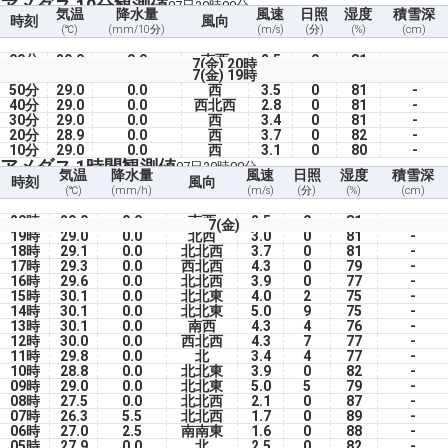
アメダス 10分観測値
07日20時00分
気温
降水量
風速
日照
湿度
積雪深
時刻
風向
(℃)
(mm/10分)
(m/s)
(分)
(%)
(cm)
00分
29.0
0.0
南西
2.5
0
81
-
7(金) 20時
7(金) 19時
50分
29.0
0.0
西
3.5
0
81
-
40分
29.0
0.0
西北西
2.8
0
81
-
30分
29.0
0.0
西
3.4
0
81
-
20分
28.9
0.0
西
3.7
0
82
-
10分
29.0
0.0
西
3.1
0
80
-
アメダス 1時間観測値
07日20時00分
気温
降水量
風速
日照
湿度
積雪深
時刻
風向
(℃)
(mm/h)
(m/s)
(分)
(%)
(cm)
20時
29.0
0.0
南西
2.5
0
81
-
7(金)
19時
29.0
0.0
北西
3.0
0
81
-
18時
29.1
0.0
北北西
3.7
0
81
-
17時
29.3
0.0
西北西
4.3
0
79
-
16時
29.6
0.0
北北西
3.9
0
77
-
15時
30.1
0.0
北北東
4.0
2
75
-
14時
30.1
0.0
北北東
5.0
9
75
-
13時
30.1
0.0
南西
4.3
4
76
-
12時
30.0
0.0
西北西
4.3
7
77
-
11時
29.8
0.0
北
3.4
4
77
-
10時
28.8
0.0
北北東
3.9
0
82
-
09時
29.0
0.0
北北東
5.0
5
79
-
08時
27.5
0.0
北北西
2.1
0
87
-
07時
26.3
5.5
北北西
1.7
0
89
-
06時
27.0
2.5
南南東
1.6
0
88
-
05時
27.9
0.0
北
2.5
0
82
-