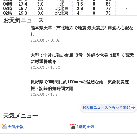
04時
27.4
3.0
北
1.5
0
85
-
03時
28.7
0.0
北北東
2.8
0
77
-
02時
29.0
0.0
北北東
4.1
0
75
-
01時
29.0
0.0
北北東
2.4
0
75
-
お天気ニュース
00時
28.9
0.0
北北東
2.3
0
77
-
6(木)
熊本県天草・芦北地方で地震 最大震度3 津波の心配な
23時
29.3
0.0
北北東
3.0
0
76
-
し
22時
29.6
0.0
北北東
4.4
0
74
-
21時
29.9
2026.08.07 07:02
0.0
北北東
4.3
0
72
-
大型で非常に強い台風13号 沖縄や奄美は長引く荒天
に厳重警戒を
2026.08.07 19:50
長野県で1時間に約100mmの猛烈な雨 気象防災速
報・記録的短時間大雨
2026.08.07 18:24
お天気ニュースをもっと読む
天気メニュー
天気予報
2週間天気