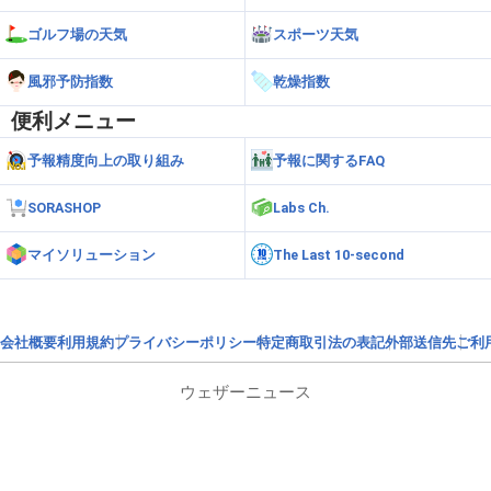
ゴルフ場の天気
スポーツ天気
風邪予防指数
乾燥指数
便利メニュー
予報精度向上の取り組み
予報に関するFAQ
SORASHOP
Labs Ch.
マイソリューション
The Last 10-second
会社概要
利用規約
プライバシーポリシー
特定商取引法の表記
外部送信先
ご利
ウェザーニュース