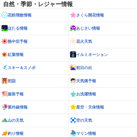
自然・季節・レジャー情報
花粉飛散情報
さくら開花情報
ほたる情報
あじさい情報
熱中症予報
花火天気
紅葉情報
イルミネーション
スキー＆スノボ
初日の出
初詣
天気痛予報
服装予報
お洗濯情報
紫外線情報
星空・天体情報
山の天気
空の天気
釣り情報
マリン情報