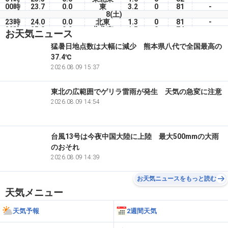
00時
23.7
0.0
東
3.2
0
81
-
8(土)
23時
24.0
0.0
北東
1.3
0
81
-
22時
25.0
0.0
北北東
1.5
0
74
-
お天気ニュース
21時
23.8
0.0
東南東
0.6
0
84
-
20時
25.3
0.0
東北東
1.3
0
74
-
猛暑日地点数は大幅に減少 熊本県八代で全国最高の
19時
25.7
0.0
東南東
1.8
0
71
-
37.4℃
18時
26.5
0.0
南東
2.8
7
69
-
17時
27.1
2026.08.09 15:37
0.0
東北東
1.5
34
66
-
東北の広範囲でゲリラ雷雨が発生 天気の急変に注意
2026.08.09 14:54
台風13号は今夜中国大陸に上陸 最大500mmの大雨
のおそれ
2026.08.09 14:39
お天気ニュースをもっと読む
天気メニュー
天気予報
2週間天気