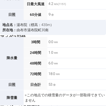
4.2
日最大風速
m/s (11:51)
9
日照
60分値
分
地点名：
湯布院（標高：435m）
所在地：
由布市湯布院町川南
アメダス記録
0.0
3時間
mm
1.0
24時間
mm
降水量
6.0
48時間
mm
18.0
72時間
mm
53
日照
日合計
分
※この地点での積雪量のデータが一部取得できてい
降雪量
ません