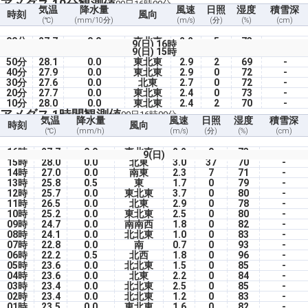
アメダス 10分観測値
09日16時00分
気温
降水量
風速
日照
湿度
積雪深
時刻
風向
(℃)
(mm/10分)
(m/s)
(分)
(%)
(cm)
00分
27.7
0.0
東北東
2.2
5
73
-
9(日) 16時
9(日) 15時
50分
28.1
0.0
東北東
2.9
2
69
-
40分
27.9
0.0
東北東
2.9
0
72
-
30分
27.6
0.0
北東
2.7
0
72
-
20分
27.7
0.0
東北東
2.4
0
73
-
10分
28.0
0.0
東北東
2.4
2
70
-
アメダス 1時間観測値
09日16時00分
気温
降水量
風速
日照
湿度
積雪深
時刻
風向
(℃)
(mm/h)
(m/s)
(分)
(%)
(cm)
16時
27.7
0.0
東北東
2.2
9
73
-
9(日)
15時
28.0
0.0
北東
3.0
37
70
-
14時
27.0
0.0
南東
2.3
7
71
-
13時
25.8
0.5
東
1.7
0
79
-
12時
25.7
0.0
東北東
3.7
0
80
-
11時
26.5
0.0
北東
2.9
0
78
-
10時
25.2
0.0
東北東
2.5
0
80
-
09時
24.7
0.0
南南西
1.8
0
82
-
08時
24.1
0.0
北北東
1.0
0
83
-
07時
22.8
0.0
南
0.7
0
93
-
06時
22.2
0.5
北西
1.8
0
96
-
05時
23.6
0.0
北北東
1.5
0
85
-
04時
23.6
0.0
北東
2.2
0
84
-
03時
23.4
0.0
北北東
2.5
0
85
-
02時
23.4
0.0
北北東
1.2
0
83
-
01時
23.5
0.0
東北東
1.6
0
82
-