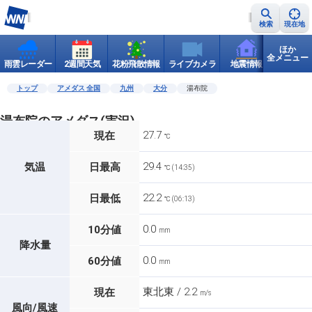
検索
現在地
ほか
全メニュー
雨雲レーダー
2週間天気
花粉飛散情報
ライブカメラ
地震情報
世界天
トップ
アメダス 全国
九州
大分
湯布院
湯布院のアメダス(実況)
27.7
現在
℃
29.4
気温
日最高
℃ (14:35)
22.2
日最低
℃ (06:13)
0.0
10分値
mm
降水量
0.0
60分値
mm
東北東 / 2.2
現在
m/s
風向/風速