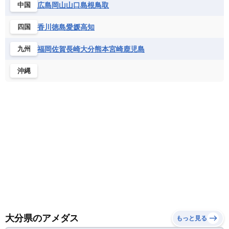
広島
岡山
山口
島根
鳥取
中国
香川
徳島
愛媛
高知
四国
福岡
佐賀
長崎
大分
熊本
宮崎
鹿児島
九州
沖縄
大分県のアメダス
もっと見る