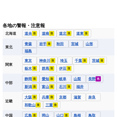
各地の警報・注意報
北海道
道央
道南
道北
道東
注
注
注
注
青森
岩手
秋田
宮城
山形
注
東北
福島
東京
神奈川
埼玉
千葉
茨城
注
注
注
関東
栃木
群馬
伊豆
注
注
注
静岡
愛知
岐阜
山梨
長野
注
注
危
中部
新潟
富山
石川
福井
注
注
注
大阪
兵庫
京都
滋賀
奈良
注
注
近畿
和歌山
三重
注
注
中国
広島
岡山
山口
島根
鳥取
注
注