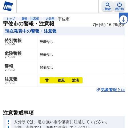
検索
現在地
雨雲レーダー
台風情報
地震情報
宇佐市
警報・注意報
2週間天気
ラ
トップ
警報・注意報
大分県
宇佐市の警報・注意報
7日(金) 16:28現在
現在発表中の警報・注意報
特別警報
発表なし
レベル5
危険警報
発表なし
レベル4
警報
発表なし
レベル3
注意報
雷
強風
波浪
レベル2
気象警報とは
注意警戒事項
大分県では、急な強い雨や落雷に注意してください。
北部、南部では、強風に注意してください。