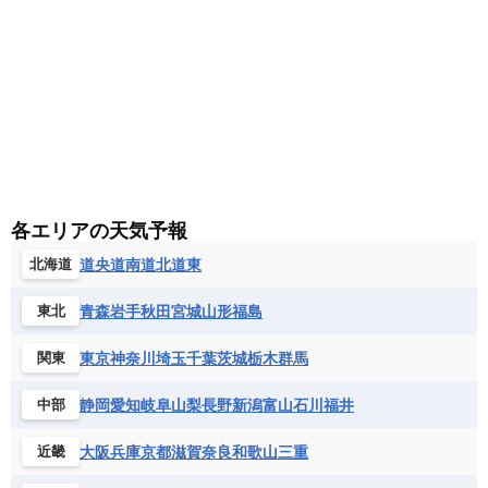
各エリアの天気予報
道央
道南
道北
道東
北海道
青森
岩手
秋田
宮城
山形
福島
東北
東京
神奈川
埼玉
千葉
茨城
栃木
群馬
関東
静岡
愛知
岐阜
山梨
長野
新潟
富山
石川
福井
中部
大阪
兵庫
京都
滋賀
奈良
和歌山
三重
近畿