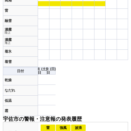
高潮
雷
融雪
濃霧
陸上
濃霧
海上
着氷
着雪
8
(土)
9
(日)
日付
日
日
乾燥
なだれ
低温
霜
宇佐市の警報・注意報の発表履歴
雷
強風
波浪