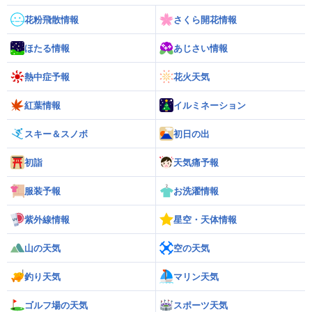
花粉飛散情報
さくら開花情報
ほたる情報
あじさい情報
熱中症予報
花火天気
紅葉情報
イルミネーション
スキー＆スノボ
初日の出
初詣
天気痛予報
服装予報
お洗濯情報
紫外線情報
星空・天体情報
山の天気
空の天気
釣り天気
マリン天気
ゴルフ場の天気
スポーツ天気