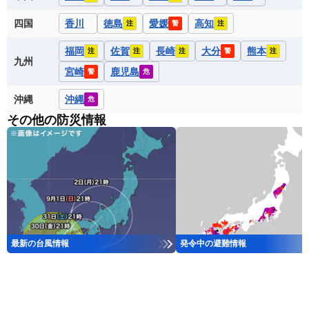
四国
香川
徳島
愛媛
高知
注
警
注
福岡
佐賀
長崎
大分
熊本
注
注
注
警
注
九州
宮崎
鹿児島
警
危
沖縄
沖縄
危
その他の防災情報
最新の台風情報
発令中の避難情報