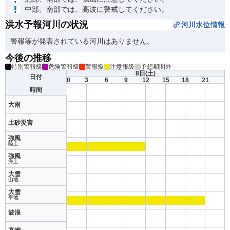
中部、南部では、高波に警戒してください。
洪水予報河川の状況
河川水位情報
警報等が発表されている河川はありません。
今後の推移
特別警報級
危険警報級
警報級
注意報級
予想期間外
8日
(土)
日付
0
3
6
9
12
15
18
21
時間
大雨
土砂災害
強風
陸上
強風
海上
大雪
山地
大雪
平地
波浪