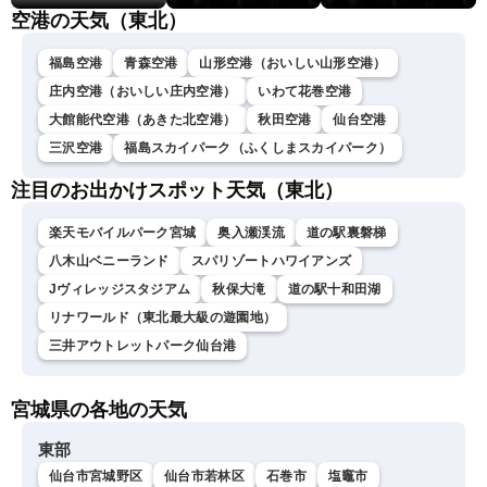
空港の天気（東北）
福島空港
青森空港
山形空港（おいしい山形空港）
庄内空港（おいしい庄内空港）
いわて花巻空港
大館能代空港（あきた北空港）
秋田空港
仙台空港
三沢空港
福島スカイパーク（ふくしまスカイパーク）
注目のお出かけスポット天気（東北）
楽天モバイルパーク宮城
奥入瀬渓流
道の駅裏磐梯
八木山ベニーランド
スパリゾートハワイアンズ
Jヴィレッジスタジアム
秋保大滝
道の駅十和田湖
リナワールド（東北最大級の遊園地）
三井アウトレットパーク仙台港
宮城県の各地の天気
東部
仙台市宮城野区
仙台市若林区
石巻市
塩竈市