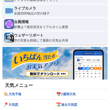
ライブカメラ
全国2500地点の空の様子
台風情報
影響は？接近状況をリアルタイム更新
ウェザーリポート
空の写真を投稿して最新の天気を共有
天気メニュー
天気予報
2週間天気
天気図
過去天気図