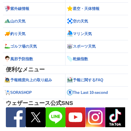
紫外線情報
星空・天体情報
山の天気
空の天気
釣り天気
マリン天気
ゴルフ場の天気
スポーツ天気
風邪予防指数
乾燥指数
便利なメニュー
予報精度向上の取り組み
予報に関するFAQ
SORASHOP
The Last 10-second
ウェザーニュース公式SNS