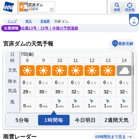
宮床ダム
32
/
24
検索
現在地
雨雲レーダー
台風情報
地震情報
警報・注意報
2週間天気
ラ
宮床ダム
トップ
東北
宮城県
台風情報
台風13号・15号｜今後の予想進路
宮床ダムの天気予報
最新見解
日
7日(金)
7
8
9
10
11
12
13
14
時
天気
降水
0
0
0
0
0
0
0
0
0
ミリ
ミリ
ミリ
ミリ
ミリ
ミリ
ミリ
ミリ
気温
27
29
30
30
32
32
32
32
3
℃
℃
℃
℃
℃
℃
℃
℃
風
0
0
0
1
1
1
1
1
1
m/s
m/s
m/s
m/s
m/s
m/s
m/s
m/s
5分毎
1時間毎
今日明日
2週間天気
雨雲レーダー
60時間先まで見る