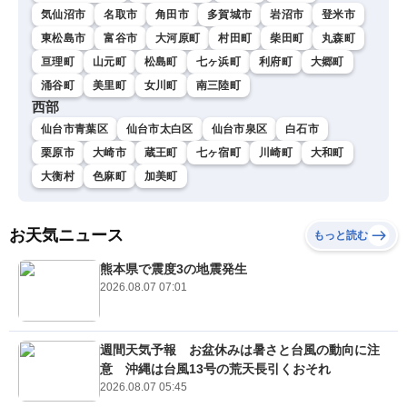
気仙沼市
名取市
角田市
多賀城市
岩沼市
登米市
東松島市
富谷市
大河原町
村田町
柴田町
丸森町
亘理町
山元町
松島町
七ヶ浜町
利府町
大郷町
涌谷町
美里町
女川町
南三陸町
西部
仙台市青葉区
仙台市太白区
仙台市泉区
白石市
栗原市
大崎市
蔵王町
七ヶ宿町
川崎町
大和町
大衡村
色麻町
加美町
お天気ニュース
もっと読む
熊本県で震度3の地震発生
2026.08.07 07:01
週間天気予報 お盆休みは暑さと台風の動向に注
意 沖縄は台風13号の荒天長引くおそれ
2026.08.07 05:45