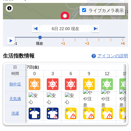
生活指数情報
アイコンの説明
日
7日(金)
0
3
6
9
12
15
時間
熱中症
天気痛
洗濯