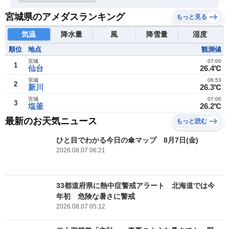
宮城県のアメダスランキング
もっと見る
気温
降水量
風
降雪量
湿度
順位
地点
観測値
宮城
07:00
1
仙台
26.4℃
宮城
06:53
2
新川
26.3℃
宮城
07:00
3
塩釜
26.2℃
最新のお天気ニュース
もっと読む
ひと目でわかる今日の傘マップ 8月7日(金)
2026.08.07 06:21
33都道府県に熱中症警戒アラート 北海道では今
年初 危険な暑さに警戒
2026.08.07 05:12