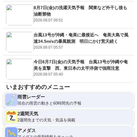
8月7日(金)の洗濯天気予報 関東など外干し後も
油断禁物
2026.08.07 06:51
台風13号が沖縄・奄美に最接近へ 奄美大島で風
速34.5m/sの暴風観測 明日にかけ荒天続く
2026.08.07 05:57
今日8月7日(金)の天気予報 台風13号が沖縄や奄
美を直撃 西、東日本の太平洋側で強雨注意
2026.08.07 05:40
いまおすすめのメニュー
雨雲レーダー
現在の雨雲の動きと60時間先の予報
2週間天気
2週間先までの天気・気温を掲載
アメダス
アメダスの最新情報をチェック