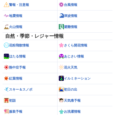
警報・注意報
台風情報
地震情報
津波情報
火山情報
避難情報
自然・季節・レジャー情報
花粉飛散情報
さくら開花情報
ほたる情報
あじさい情報
熱中症予報
花火天気
紅葉情報
イルミネーション
スキー＆スノボ
初日の出
初詣
天気痛予報
服装予報
お洗濯情報