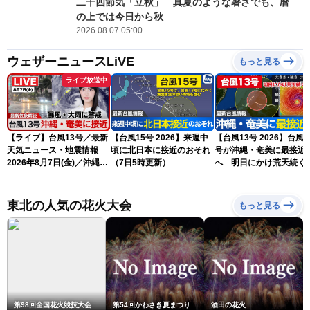
二十四節気「立秋」 真夏のような暑さでも、暦
の上では今日から秋
2026.08.07 05:00
ウェザーニュースLiVE
もっと見る
ライブ放送中
【ライブ】台風13号／最新
【台風15号 2026】来週中
【台風13号 2026】台風1
天気ニュース・地震情報
頃に北日本に接近のおそれ
号が沖縄・奄美に最接近
2026年8月7日(金)／沖縄・
（7日5時更新）
へ 明日にかけ荒天続く
奄美は台風による暴風雨に
（7日5時更新）
厳重警戒〈ウェザーニュー
スLiVEモーニング・松本真
東北の人気の花火大会
もっと見る
央／有賀哲夫〉
第98回全国花火競技大会「大曲の花火」
第54回かわさき夏まつり花火大会「おらが自慢のでっかい花火」
酒田の花火