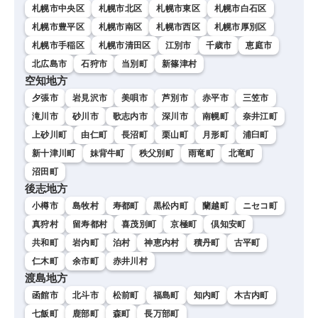
札幌市中央区
札幌市北区
札幌市東区
札幌市白石区
札幌市豊平区
札幌市南区
札幌市西区
札幌市厚別区
札幌市手稲区
札幌市清田区
江別市
千歳市
恵庭市
北広島市
石狩市
当別町
新篠津村
空知地方
夕張市
岩見沢市
美唄市
芦別市
赤平市
三笠市
滝川市
砂川市
歌志内市
深川市
南幌町
奈井江町
上砂川町
由仁町
長沼町
栗山町
月形町
浦臼町
新十津川町
妹背牛町
秩父別町
雨竜町
北竜町
沼田町
後志地方
小樽市
島牧村
寿都町
黒松内町
蘭越町
ニセコ町
真狩村
留寿都村
喜茂別町
京極町
倶知安町
共和町
岩内町
泊村
神恵内村
積丹町
古平町
仁木町
余市町
赤井川村
渡島地方
函館市
北斗市
松前町
福島町
知内町
木古内町
七飯町
鹿部町
森町
長万部町