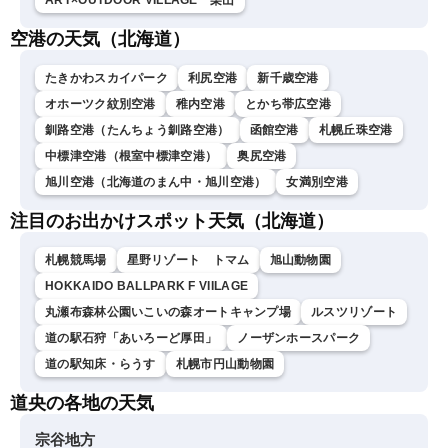
ART×OUTDOOR VILLAGE 栗山
空港の天気（北海道）
たきかわスカイパーク
利尻空港
新千歳空港
オホーツク紋別空港
稚内空港
とかち帯広空港
釧路空港（たんちょう釧路空港）
函館空港
札幌丘珠空港
中標津空港（根室中標津空港）
奥尻空港
旭川空港（北海道のまん中・旭川空港）
女満別空港
注目のお出かけスポット天気（北海道）
札幌競馬場
星野リゾート トマム
旭山動物園
HOKKAIDO BALLPARK F VIILAGE
丸瀬布森林公園いこいの森オートキャンプ場
ルスツリゾート
道の駅石狩「あいろーど厚田」
ノーザンホースパーク
道の駅知床・らうす
札幌市円山動物園
道央の各地の天気
宗谷地方