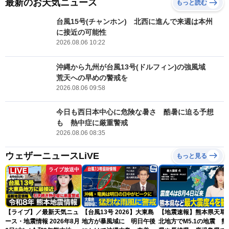
最新のお天気ニュース
もっと読む
台風15号(チャンホン) 北西に進んで来週は本州
に接近の可能性
2026.08.06 10:22
沖縄から九州が台風13号(ドルフィン)の強風域
荒天への早めの警戒を
2026.08.06 09:58
今日も西日本中心に危険な暑さ 酷暑に迫る予想
も 熱中症に厳重警戒
2026.08.06 08:35
ウェザーニュースLiVE
もっと見る
ライブ放送中
【ライブ】／最新天気ニュ
【台風13号 2026】大東島
【地震速報】熊本県天草
ース・地震情報 2026年8月
地方が暴風域に 明日午後
北地方でM5.1の地震 熊