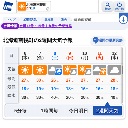
北海道南幌町
27
/
18
検索
現在地
雨雲レーダー
台風情報
地震情報
警報・注意報
2週間天気
ラ
北海道南幌町
トップ
2週間天気
北海道
道央
台風情報
台風13号・15号｜今後の予想進路
北海道南幌町の2週間天気予報
週間の最新見解
5
6
7
8
9
10
11
12
日
(水)
(木)
(金)
(土)
(日)
(月)
(火)
(水)
(
天気
最高
26
27
30
26
27
27
27
28
2
℃
℃
℃
℃
℃
℃
℃
℃
最低
17
18
19
19
18
16
16
18
2
℃
℃
℃
℃
℃
℃
℃
℃
降水
0
30
30
40
20
20
30
40
4
ミリ
%
%
%
%
%
%
%
5分毎
1時間毎
今日明日
2週間天気