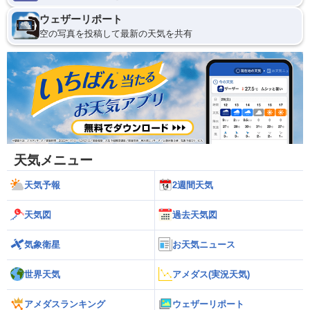
ウェザーリポート
空の写真を投稿して最新の天気を共有
天気メニュー
天気予報
2週間天気
天気図
過去天気図
気象衛星
お天気ニュース
世界天気
アメダス(実況天気)
アメダスランキング
ウェザーリポート