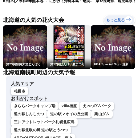
6日(木)／令和8年熊本地震
にかけて沖縄本島・奄美通
県や長崎県、鹿児島県で
情報／台風13号が大東島地
過する見込み 早めの備え
度4を観測
方に最接近〈ウェザーニュ
を ※8月6日10時更新
ースLiVEアフタヌーン・青
北海道の人気の花火大会
もっと見る
原桃香／本田竜也〉
第23回釧路大漁どんぱく花火大会 ～道新・光と音のファンタジー～
第17回ばんけい夏まつり大花火大会
HBA Special Night 道新・秋華火（はなび）
北海道南幌町周辺の天気予報
人気エリア
札幌市
お出かけスポット
きららパークキャンプ場
villa福座
えべつRVパーク
道の駅しんしのつ
道の駅マオイの丘公園
栗山ダム
三井アウトレットパーク札幌北広島
道の駅北欧の風 道の駅とうべつ