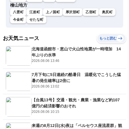
檜山地方
八雲町
江差町
上ノ国町
厚沢部町
乙部町
奥尻町
今金町
せたな町
お天気ニュース
もっと読む
北海道函館市・恵山で火山性地震が一時増加 14
年ぶりの水準
2026.08.06 13:46
7月下旬に5日連続の酷暑日 温暖化でこうした猛
暑の発生確率は2倍に
2026.08.06 13:02
【台風13号】交通・観光・農業・漁業など約107
億円の経済影響のおそれ
2026.08.06 10:15
来週の8月12日(水)夜は「ペルセウス座流星群」観