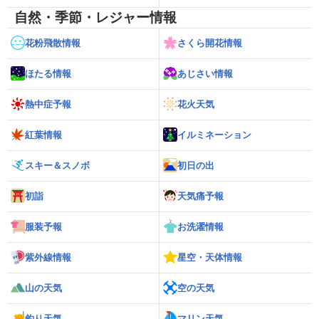
自然・季節・レジャー情報
花粉飛散情報
さくら開花情報
ほたる情報
あじさい情報
熱中症予報
花火天気
紅葉情報
イルミネーション
スキー＆スノボ
初日の出
初詣
天気痛予報
服装予報
お洗濯情報
紫外線情報
星空・天体情報
山の天気
空の天気
釣り天気
マリン天気