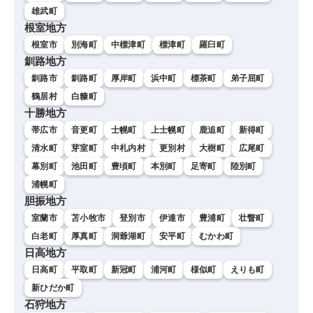
雄武町
根室地方
根室市
別海町
中標津町
標津町
羅臼町
釧路地方
釧路市
釧路町
厚岸町
浜中町
標茶町
弟子屈町
鶴居村
白糠町
十勝地方
帯広市
音更町
士幌町
上士幌町
鹿追町
新得町
清水町
芽室町
中札内村
更別村
大樹町
広尾町
幕別町
池田町
豊頃町
本別町
足寄町
陸別町
浦幌町
胆振地方
室蘭市
苫小牧市
登別市
伊達市
豊浦町
壮瞥町
白老町
厚真町
洞爺湖町
安平町
むかわ町
日高地方
日高町
平取町
新冠町
浦河町
様似町
えりも町
新ひだか町
石狩地方