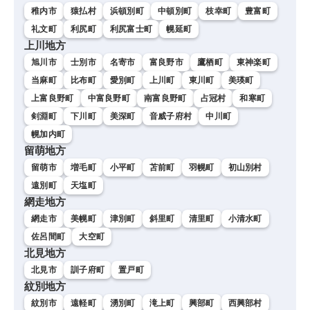
稚内市
猿払村
浜頓別町
中頓別町
枝幸町
豊富町
礼文町
利尻町
利尻富士町
幌延町
上川地方
旭川市
士別市
名寄市
富良野市
鷹栖町
東神楽町
当麻町
比布町
愛別町
上川町
東川町
美瑛町
上富良野町
中富良野町
南富良野町
占冠村
和寒町
剣淵町
下川町
美深町
音威子府村
中川町
幌加内町
留萌地方
留萌市
増毛町
小平町
苫前町
羽幌町
初山別村
遠別町
天塩町
網走地方
網走市
美幌町
津別町
斜里町
清里町
小清水町
佐呂間町
大空町
北見地方
北見市
訓子府町
置戸町
紋別地方
紋別市
遠軽町
湧別町
滝上町
興部町
西興部村