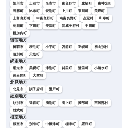
旭川市
士別市
名寄市
富良野市
鷹栖町
東神楽町
当麻町
比布町
愛別町
上川町
東川町
美瑛町
上富良野町
中富良野町
南富良野町
占冠村
和寒町
剣淵町
下川町
美深町
音威子府村
中川町
幌加内町
留萌地方
留萌市
増毛町
小平町
苫前町
羽幌町
初山別村
遠別町
天塩町
網走地方
網走市
美幌町
津別町
斜里町
清里町
小清水町
佐呂間町
大空町
北見地方
北見市
訓子府町
置戸町
紋別地方
紋別市
遠軽町
湧別町
滝上町
興部町
西興部村
雄武町
根室地方
根室市
別海町
中標津町
標津町
羅臼町