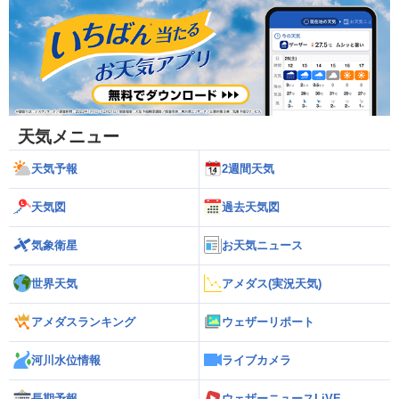
天気メニュー
天気予報
2週間天気
天気図
過去天気図
気象衛星
お天気ニュース
世界天気
アメダス(実況天気)
アメダスランキング
ウェザーリポート
河川水位情報
ライブカメラ
長期予報
ウェザーニュースLiVE