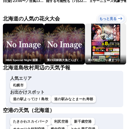
日(金) 23:00〜／台風13号
陸する可能性も（7日22時
ェザーニュース気象予報
の影響長引く 〈ウェザーニ
情報）
解説（7日22時情報）
ュースLiVE・川畑玲〉
北海道の人気の花火大会
もっと見る
HBA Special Night 道新・秋華火（はなび）
第23回釧路大漁どんぱく花火大会 ～道新・光と音のファンタジー～
第17回ばんけい夏まつり大花火大会
北海道島牧村周辺の天気予報
人気エリア
札幌市
お出かけスポット
道の駅よってけ！島牧
道の駅みなとまーれ寿都
空港の天気（北海道）
たきかわスカイパーク
利尻空港
新千歳空港