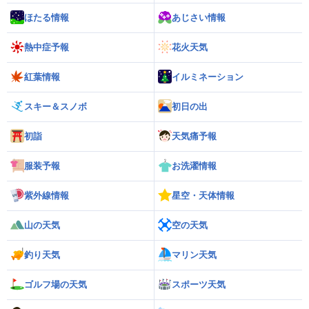
ほたる情報
あじさい情報
熱中症予報
花火天気
紅葉情報
イルミネーション
スキー＆スノボ
初日の出
初詣
天気痛予報
服装予報
お洗濯情報
紫外線情報
星空・天体情報
山の天気
空の天気
釣り天気
マリン天気
ゴルフ場の天気
スポーツ天気