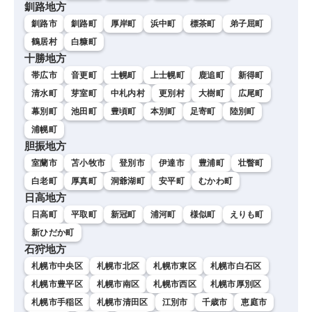
釧路地方
釧路市
釧路町
厚岸町
浜中町
標茶町
弟子屈町
鶴居村
白糠町
十勝地方
帯広市
音更町
士幌町
上士幌町
鹿追町
新得町
清水町
芽室町
中札内村
更別村
大樹町
広尾町
幕別町
池田町
豊頃町
本別町
足寄町
陸別町
浦幌町
胆振地方
室蘭市
苫小牧市
登別市
伊達市
豊浦町
壮瞥町
白老町
厚真町
洞爺湖町
安平町
むかわ町
日高地方
日高町
平取町
新冠町
浦河町
様似町
えりも町
新ひだか町
石狩地方
札幌市中央区
札幌市北区
札幌市東区
札幌市白石区
札幌市豊平区
札幌市南区
札幌市西区
札幌市厚別区
札幌市手稲区
札幌市清田区
江別市
千歳市
恵庭市