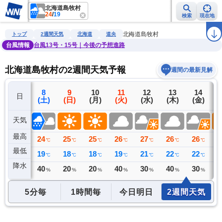
北海道島牧村
24
/
19
検索
現在地
雨雲レーダー
台風情報
地震情報
警報・注意報
2週間天気
ラ
北海道島牧村
トップ
2週間天気
北海道
道央
台風情報
台風13号・15号｜今後の予想進路
北海道島牧村の2週間天気予報
週間の最新見解
7
8
9
10
11
12
13
14
日
(金)
(土)
(日)
(月)
(火)
(水)
(木)
(金)
(
天気
最高
29
24
25
25
26
27
26
26
2
℃
℃
℃
℃
℃
℃
℃
℃
最低
20
19
18
18
19
21
22
22
2
℃
℃
℃
℃
℃
℃
℃
℃
降水
0
40
20
20
40
30
40
30
2
ミリ
%
%
%
%
%
%
%
5分毎
1時間毎
今日明日
2週間天気