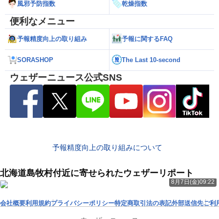
風邪予防指数
乾燥指数
便利なメニュー
予報精度向上の取り組み
予報に関するFAQ
SORASHOP
The Last 10-second
ウェザーニュース公式SNS
予報精度向上の取り組みについて
北海道島牧村付近に寄せられたウェザーリポート
8月7日(金)09:22
会社概要
利用規約
プライバシーポリシー
特定商取引法の表記
外部送信先
ご利