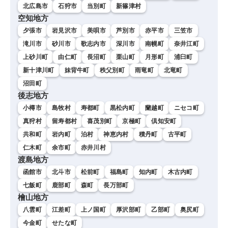
北広島市
石狩市
当別町
新篠津村
空知地方
夕張市
岩見沢市
美唄市
芦別市
赤平市
三笠市
滝川市
砂川市
歌志内市
深川市
南幌町
奈井江町
上砂川町
由仁町
長沼町
栗山町
月形町
浦臼町
新十津川町
妹背牛町
秩父別町
雨竜町
北竜町
沼田町
後志地方
小樽市
島牧村
寿都町
黒松内町
蘭越町
ニセコ町
真狩村
留寿都村
喜茂別町
京極町
倶知安町
共和町
岩内町
泊村
神恵内村
積丹町
古平町
仁木町
余市町
赤井川村
渡島地方
函館市
北斗市
松前町
福島町
知内町
木古内町
七飯町
鹿部町
森町
長万部町
檜山地方
八雲町
江差町
上ノ国町
厚沢部町
乙部町
奥尻町
今金町
せたな町