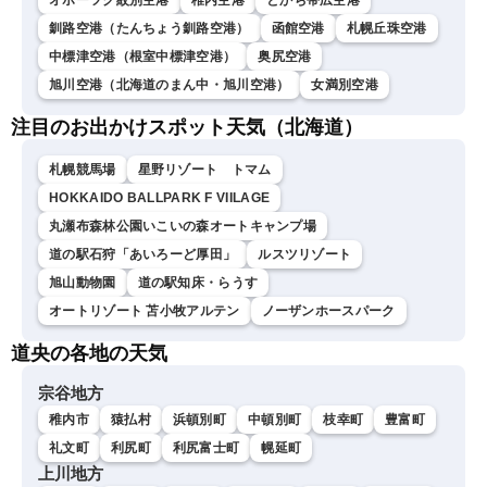
オホーツク紋別空港
稚内空港
とかち帯広空港
釧路空港（たんちょう釧路空港）
函館空港
札幌丘珠空港
中標津空港（根室中標津空港）
奥尻空港
旭川空港（北海道のまん中・旭川空港）
女満別空港
注目のお出かけスポット天気（北海道）
札幌競馬場
星野リゾート トマム
HOKKAIDO BALLPARK F VIILAGE
丸瀬布森林公園いこいの森オートキャンプ場
道の駅石狩「あいろーど厚田」
ルスツリゾート
旭山動物園
道の駅知床・らうす
オートリゾート 苫小牧アルテン
ノーザンホースパーク
道央の各地の天気
宗谷地方
稚内市
猿払村
浜頓別町
中頓別町
枝幸町
豊富町
礼文町
利尻町
利尻富士町
幌延町
上川地方