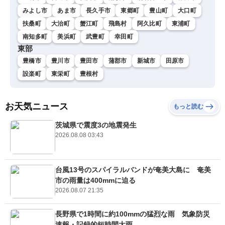
みよし市
あま市
長久手市
東郷町
豊山町
大口町
扶桑町
大治町
蟹江町
飛島村
阿久比町
東浦町
南知多町
美浜町
武豊町
幸田町
東部
豊橋市
豊川市
豊田市
蒲郡市
新城市
田原市
設楽町
東栄町
豊根村
お天気ニュース
もっと読む
茨城県で震度3の地震発生
2026.08.08 03:43
台風13号のスパイラルバンドが奄美大島に 奄美
市の雨量は400mmに迫る
2026.08.07 21:35
長野県で1時間に約100mmの猛烈な雨 気象防災
速報・記録的短時間大雨