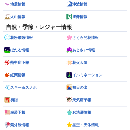
地震情報
津波情報
火山情報
避難情報
自然・季節・レジャー情報
花粉飛散情報
さくら開花情報
ほたる情報
あじさい情報
熱中症予報
花火天気
紅葉情報
イルミネーション
スキー＆スノボ
初日の出
初詣
天気痛予報
服装予報
お洗濯情報
紫外線情報
星空・天体情報