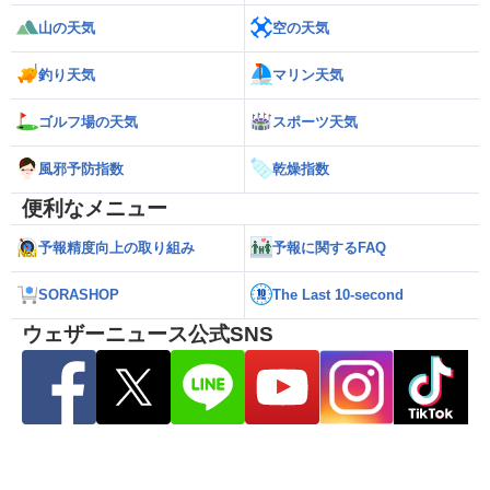
山の天気
空の天気
釣り天気
マリン天気
ゴルフ場の天気
スポーツ天気
風邪予防指数
乾燥指数
便利なメニュー
予報精度向上の取り組み
予報に関するFAQ
SORASHOP
The Last 10-second
ウェザーニュース公式SNS