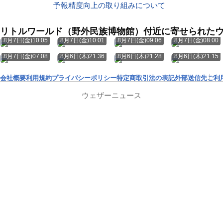
予報精度向上の取り組みについて
リトルワールド（野外民族博物館）付近に寄せられた
8月7日(金)10:05
8月7日(金)10:01
8月7日(金)09:06
8月7日(金)08:00
8月7日(金)07:08
8月6日(木)21:36
8月6日(木)21:28
8月6日(木)21:15
会社概要
利用規約
プライバシーポリシー
特定商取引法の表記
外部送信先
ご利
ウェザーニュース