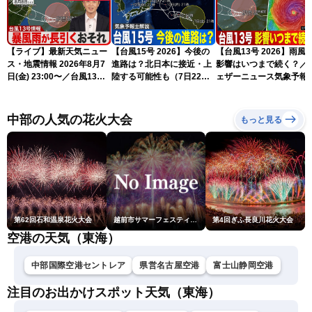
【ライブ】最新天気ニュー
【台風15号 2026】今後の
【台風13号 2026】雨風
ス・地震情報 2026年8月7
進路は？北日本に接近・上
影響はいつまで続く？／
日(金) 23:00〜／台風13号
陸する可能性も（7日22時
ェザーニュース気象予報
の影響長引く 〈ウェザーニ
情報）
解説（7日22時情報）
ュースLiVE・川畑玲〉
中部の人気の花火大会
もっと見る
第62回石和温泉花火大会
越前市サマーフェスティバル花火大会
第4回ぎふ長良川花火大会
空港の天気（東海）
中部国際空港セントレア
県営名古屋空港
富士山静岡空港
注目のお出かけスポット天気（東海）