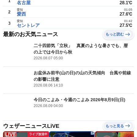
1
名古屋
28.1℃
愛知
01:05
2
愛西
27.6℃
愛知
01:42
3
セントレア
27.5℃
最新のお天気ニュース
もっと読む
二十四節気「立秋」 真夏のような暑さでも、暦
の上では今日から秋
2026.08.07 05:00
お盆休み前半(山の日)の山の天気傾向 台風や前線
の影響に注意
2026.08.06 14:10
今日のこよみ・今週のこよみ 2026年8月9日(日)
2026.08.09 04:00
ウェザーニュースLiVE
もっと見る
ライブ放送中