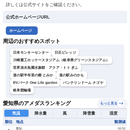
詳しくは公式サイトをご確認ください。
公式ホームページURL
ホームページ
周辺のおすすめスポット
日本モンキーセンター
日石ビレッジ
川崎重工ホッケースタジアム（岐阜県グリーンスタジアム）
世界淡水魚園水族館 アクア・トト ぎふ
道の駅半布里の郷 とみか
道の駅みのかも
RVパーク One Life garden
バンテリンドーム ナゴヤ
岐阜競輪場
愛知県のアメダスランキング
もっと見る
気温
降水量
風
降雪量
湿度
順位
地点
観測値
愛知
00:52