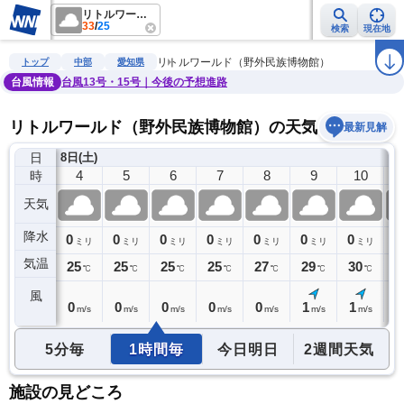
リトルワールド（野外民族博物館）
33
/
25
検索
現在地
雨雲レーダー
台風情報
地震情報
警報・注意報
2週間天気
ラ
リトルワールド（野外民族博物館）
トップ
中部
愛知県
台風情報
台風13号・15号｜今後の予想進路
リトルワールド（野外民族博物館）の天気予報
最新見解
日
8日(土)
3
4
5
6
7
8
9
10
時
天気
降水
0
0
0
0
0
0
0
0
0
ミリ
ミリ
ミリ
ミリ
ミリ
ミリ
ミリ
ミリ
気温
26
25
25
25
25
27
29
30
3
℃
℃
℃
℃
℃
℃
℃
℃
風
0
0
0
0
0
0
1
1
1
m/s
m/s
m/s
m/s
m/s
m/s
m/s
m/s
5分毎
1時間毎
今日明日
2週間天気
施設の見どころ