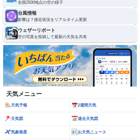
全国2500地点の空の様子
台風情報
影響は？接近状況をリアルタイム更新
ウェザーリポート
空の写真を投稿して最新の天気を共有
天気メニュー
天気予報
2週間天気
天気図
過去天気図
気象衛星
お天気ニュース