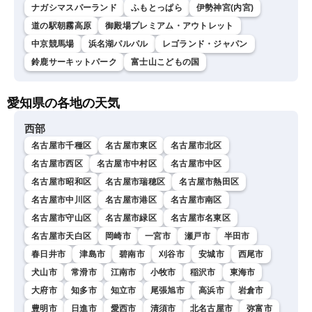
ナガシマスパーランド
ふもとっぱら
伊勢神宮(内宮)
道の駅朝霧高原
御殿場プレミアム・アウトレット
中京競馬場
浜名湖パルパル
レゴランド・ジャパン
鈴鹿サーキットパーク
富士山こどもの国
愛知県の各地の天気
西部
名古屋市千種区
名古屋市東区
名古屋市北区
名古屋市西区
名古屋市中村区
名古屋市中区
名古屋市昭和区
名古屋市瑞穂区
名古屋市熱田区
名古屋市中川区
名古屋市港区
名古屋市南区
名古屋市守山区
名古屋市緑区
名古屋市名東区
名古屋市天白区
岡崎市
一宮市
瀬戸市
半田市
春日井市
津島市
碧南市
刈谷市
安城市
西尾市
犬山市
常滑市
江南市
小牧市
稲沢市
東海市
大府市
知多市
知立市
尾張旭市
高浜市
岩倉市
豊明市
日進市
愛西市
清須市
北名古屋市
弥富市