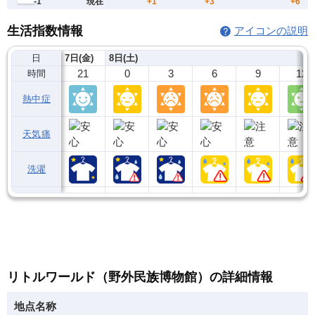
生活指数情報
アイコンの説明
日
7日(金)
8日(土)
21
0
3
6
9
12
時間
熱中症
天気痛
洗濯
リトルワールド（野外民族博物館）の詳細情報
地点名称