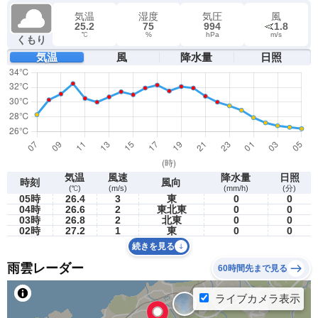
気温
湿度
気圧
風
25.2
75
994
1.8
℃
%
hPa
m/s
くもり
気温
風
降水量
日照
気温
風速
降水量
日照
時刻
風向
(℃)
(m/s)
(mm/h)
(分)
05時
26.4
3
東
0
0
04時
26.6
2
東北東
0
0
03時
26.8
2
北東
0
0
02時
27.2
1
東
0
0
続きを見る
雨雲レーダー
60時間先まで見る