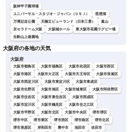
阪神甲子園球場
ユニバーサル・スタジオ・ジャパン（ＵＳＪ）
琵琶湖
万博記念公園
天橋立ビューランド（日本三景）
嵐山
京セラドーム大阪
大阪城ホール
東大阪市花園ラグビー場
生駒山上遊園地
大阪府の各地の天気
大阪府
大阪市都島区
大阪市福島区
大阪市此花区
大阪市西区
大阪市港区
大阪市大正区
大阪市天王寺区
大阪市浪速区
大阪市西淀川区
大阪市東淀川区
大阪市東成区
大阪市生野区
大阪市旭区
大阪市城東区
大阪市阿倍野区
大阪市住吉区
大阪市東住吉区
大阪市西成区
大阪市淀川区
大阪市鶴見区
大阪市住之江区
大阪市平野区
大阪市北区
大阪市中央区
堺市堺区
堺市中区
堺市東区
堺市西区
堺市南区
堺市北区
堺市美原区
岸和田市
豊中市
池田市
吹田市