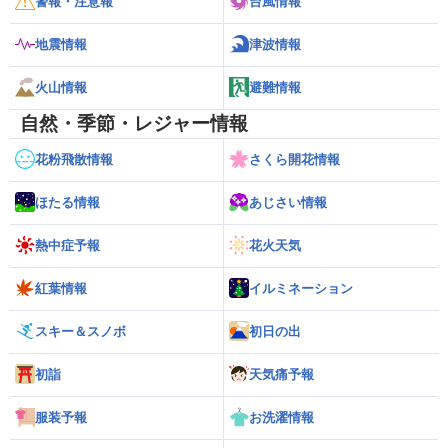
警報・注意報
台風情報
地震情報
津波情報
火山情報
避難情報
自然・季節・レジャー情報
花粉飛散情報
さくら開花情報
ほたる情報
あじさい情報
熱中症予報
花火天気
紅葉情報
イルミネーション
スキー＆スノボ
初日の出
初詣
天気痛予報
服装予報
お洗濯情報