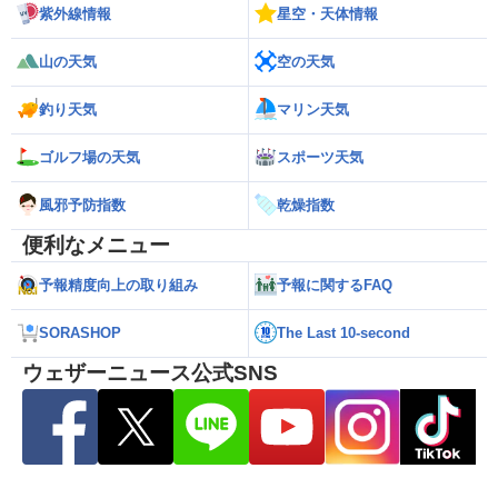
紫外線情報
星空・天体情報
山の天気
空の天気
釣り天気
マリン天気
ゴルフ場の天気
スポーツ天気
風邪予防指数
乾燥指数
便利なメニュー
予報精度向上の取り組み
予報に関するFAQ
SORASHOP
The Last 10-second
ウェザーニュース公式SNS