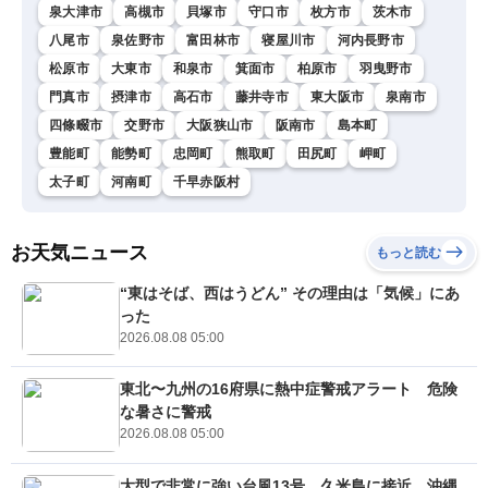
泉大津市
高槻市
貝塚市
守口市
枚方市
茨木市
八尾市
泉佐野市
富田林市
寝屋川市
河内長野市
松原市
大東市
和泉市
箕面市
柏原市
羽曳野市
門真市
摂津市
高石市
藤井寺市
東大阪市
泉南市
四條畷市
交野市
大阪狭山市
阪南市
島本町
豊能町
能勢町
忠岡町
熊取町
田尻町
岬町
太子町
河南町
千早赤阪村
お天気ニュース
もっと読む
“東はそば、西はうどん” その理由は「気候」にあ
った
2026.08.08 05:00
東北〜九州の16府県に熱中症警戒アラート 危険
な暑さに警戒
2026.08.08 05:00
大型で非常に強い台風13号 久米島に接近 沖縄