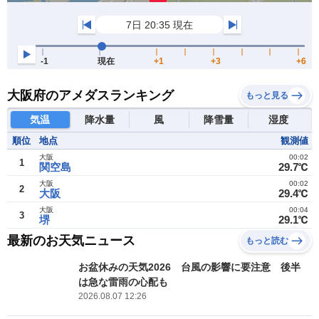
大阪府のアメダスランキング
もっと見る
気温
降水量
風
降雪量
湿度
順位
地点
観測値
大阪
00:02
1
関空島
29.7℃
大阪
00:02
2
大阪
29.4℃
大阪
00:04
3
堺
29.1℃
最新のお天気ニュース
もっと読む
お盆休みの天気2026 台風の影響に要注意 後半
は急な雷雨の心配も
2026.08.07 12:26