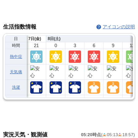
生活指数情報
アイコンの説明
日
7日(金)
8日(土)
21
0
3
6
9
12
時間
熱中症
天気痛
洗濯
実況天気・観測値
05:20時点
(
05:13
18:57
)