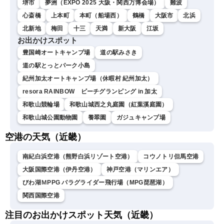
堺市
夢洲（EXPO 2025 大阪・関西万博会場）
難波
心斎橋
上本町
本町（船場西）
鶴橋
大阪市
北浜
北新地
梅田
十三
天満
新大阪
江坂
お出かけスポット
豊国崎オートキャンプ場
道の駅みさき
道の駅とっとパーク小島
紀州加太オートキャンプ場（休暇村 紀州加太）
resora RAINBOW ビーチグランピング in 加太
和歌山競輪場
和歌山城西之丸庭園（紅葉溪庭園）
和歌山城公園動物園
養翠園
ガジュキャンプ場
空港の天気（近畿）
南紀白浜空港（熊野白浜リゾート空港）
コウノトリ但馬空港
大阪国際空港（伊丹空港）
神戸空港（マリンエア）
びわ湖ＭPPG パラグライダー飛行場（MPG琵琶湖）
関西国際空港
注目のお出かけスポット天気（近畿）