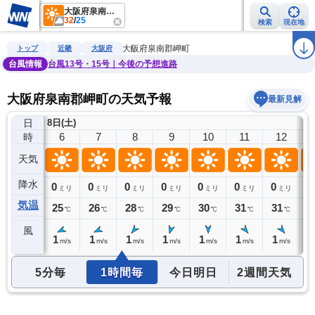
大阪府泉南郡岬町
32
/
25
検索
現在地
雨雲レーダー
台風情報
地震情報
警報・注意報
2週間天気
ラ
大阪府泉南郡岬町
トップ
近畿
大阪府
台風情報
台風13号・15号｜今後の予想進路
大阪府泉南郡岬町の天気予報
最新見解
日
8日(土)
5
6
7
8
9
10
11
12
時
天気
降水
0
0
0
0
0
0
0
0
0
ミリ
ミリ
ミリ
ミリ
ミリ
ミリ
ミリ
ミリ
気温
25
25
26
28
29
30
31
31
3
℃
℃
℃
℃
℃
℃
℃
℃
風
0
1
1
1
1
1
1
1
2
m/s
m/s
m/s
m/s
m/s
m/s
m/s
m/s
5分毎
1時間毎
今日明日
2週間天気