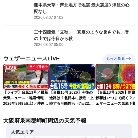
熊本県天草・芦北地方で地震 最大震度3 津波の心
配なし
2026.08.07 07:02
二十四節気「立秋」 真夏のような暑さでも、暦
の上では今日から秋
2026.08.07 05:00
ウェザーニュースLiVE
もっと見る
ライブ放送中
【ライブ】台風13号／最新
【台風15号 2026】今後の
【台風13号 2026】雨風
天気ニュース・地震情報
進路は？北日本に接近・上
影響はいつまで続く？／
2026年8月8日(土)／沖縄・
陸する可能性も（7日22時
ェザーニュース気象予報
奄美は大荒れの天気が続く
情報）
解説（7日22時情報）
／令和8年熊本地震情報 ／
大阪府泉南郡岬町周辺の天気予報
〈ウェザーニュースLiVEモ
ーニング・松本真央／山口
剛央〉
人気エリア