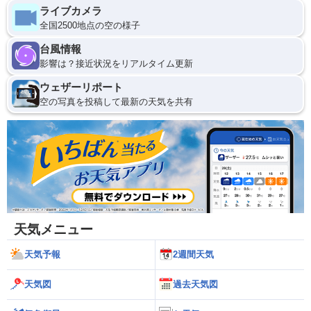
ライブカメラ
全国2500地点の空の様子
台風情報
影響は？接近状況をリアルタイム更新
ウェザーリポート
空の写真を投稿して最新の天気を共有
天気メニュー
天気予報
2週間天気
天気図
過去天気図