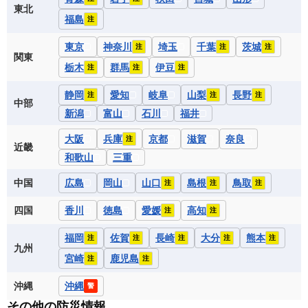
東北
福島
注
東京
神奈川
埼玉
千葉
茨城
注
注
注
関東
栃木
群馬
伊豆
注
注
注
静岡
愛知
岐阜
山梨
長野
注
注
注
中部
新潟
富山
石川
福井
大阪
兵庫
京都
滋賀
奈良
注
近畿
和歌山
三重
中国
広島
岡山
山口
島根
鳥取
注
注
注
四国
香川
徳島
愛媛
高知
注
注
福岡
佐賀
長崎
大分
熊本
注
注
注
注
注
九州
宮崎
鹿児島
注
注
沖縄
沖縄
警
その他の防災情報