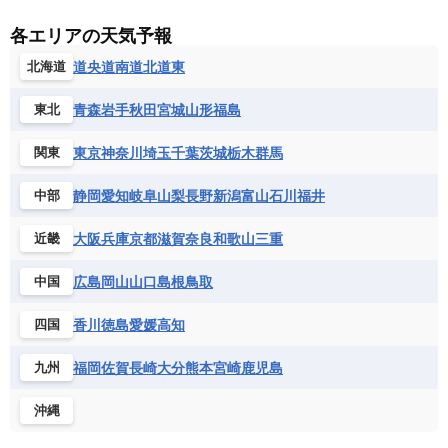
各エリアの天気予報
道央
道南
道北
道東
北海道
青森
岩手
秋田
宮城
山形
福島
東北
東京
神奈川
埼玉
千葉
茨城
栃木
群馬
関東
静岡
愛知
岐阜
山梨
長野
新潟
富山
石川
福井
中部
大阪
兵庫
京都
滋賀
奈良
和歌山
三重
近畿
広島
岡山
山口
島根
鳥取
中国
香川
徳島
愛媛
高知
四国
福岡
佐賀
長崎
大分
熊本
宮崎
鹿児島
九州
沖縄