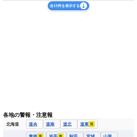
全15件を表示する
各地の警報・注意報
北海道
道央
道南
道北
道東
注
青森
岩手
秋田
宮城
山形
注
注