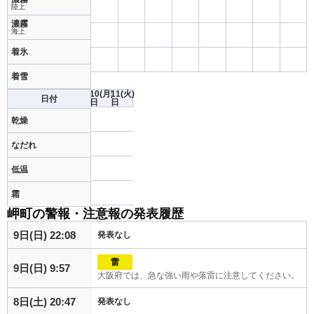
陸上
濃霧
海上
着氷
着雪
10
(月)
11
(火)
日付
日
日
乾燥
なだれ
低温
霜
岬町の警報・注意報の発表履歴
9日(日) 22:08
発表なし
雷
9日(日) 9:57
大阪府では、急な強い雨や落雷に注意してください。
8日(土) 20:47
発表なし