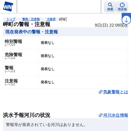
検索
現在地
雨雲レーダー
台風情報
地震情報
岬町
警報・注意報
2週間天気
ラ
トップ
警報・注意報
大阪府
岬町の警報・注意報
9日(日) 22:08現在
現在発表中の警報・注意報
特別警報
発表なし
レベル5
危険警報
発表なし
レベル4
警報
発表なし
レベル3
注意報
発表なし
レベル2
気象警報とは
洪水予報河川の状況
河川水位情報
警報等が発表されている河川はありません。