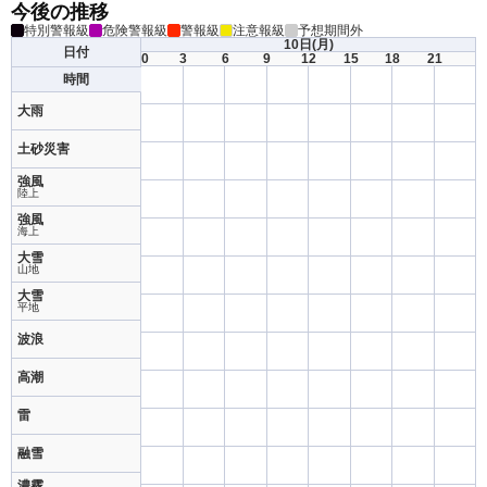
今後の推移
特別警報級
危険警報級
警報級
注意報級
予想期間外
10日
(月)
日付
0
3
6
9
12
15
18
21
時間
大雨
土砂災害
強風
陸上
強風
海上
大雪
山地
大雪
平地
波浪
高潮
雷
融雪
濃霧