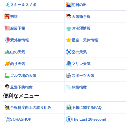
スキー＆スノボ
初日の出
初詣
天気痛予報
服装予報
お洗濯情報
紫外線情報
星空・天体情報
山の天気
空の天気
釣り天気
マリン天気
ゴルフ場の天気
スポーツ天気
風邪予防指数
乾燥指数
便利なメニュー
予報精度向上の取り組み
予報に関するFAQ
SORASHOP
The Last 10-second