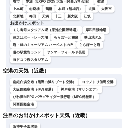
堺市
夢洲（EXPO 2025 大阪・関西万博会場）
難波
上本町
心斎橋
鶴橋
本町（船場西）
北浜
大阪市
北新地
梅田
天満
十三
新大阪
江坂
お出かけスポット
くら寿司スタジアム堺（原池公園野球場）
岸和田競輪場
住之江ボートレース場
ららぽーと和泉
狭山池ダム
堺・緑のミュージアム ハーベストの丘
ららぽーと堺
道の駅愛彩ランド
ヤンマーフィールド長居
ヨドコウ桜スタジアム
空港の天気（近畿）
南紀白浜空港（熊野白浜リゾート空港）
コウノトリ但馬空港
大阪国際空港（伊丹空港）
神戸空港（マリンエア）
びわ湖ＭPPG パラグライダー飛行場（MPG琵琶湖）
関西国際空港
注目のお出かけスポット天気（近畿）
阪神甲子園球場