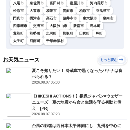
八尾市
泉佐野市
富田林市
寝屋川市
河内長野市
松原市
大東市
和泉市
箕面市
柏原市
羽曳野市
門真市
摂津市
高石市
藤井寺市
東大阪市
泉南市
四條畷市
交野市
大阪狭山市
阪南市
島本町
豊能町
能勢町
忠岡町
熊取町
田尻町
岬町
太子町
河南町
千早赤阪村
お天気ニュース
もっと読む
夏こそ知りたい！ 冷蔵庫で黒くなったバナナは食
べられる？
2026.08.07 05:00
【HIKESHI ACTIONS！】損保ジャパン×ウェザー
ニューズ 夏の地震から命と生活を守る初動と備
え [PR]
2026.08.07 07:23
台風の影響は西日本太平洋側にも 九州を中心に