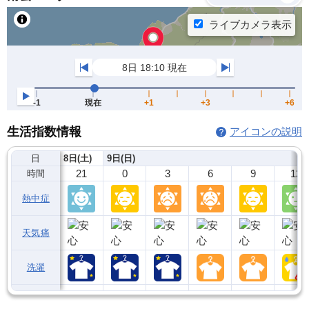
生活指数情報
アイコンの説明
日
8日(土)
9日(日)
21
0
3
6
9
12
時間
熱中症
天気痛
洗濯