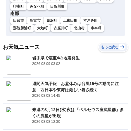
印南町
みなべ町
日高川町
南部
田辺市
新宮市
白浜町
上富田町
すさみ町
那智勝浦町
太地町
古座川町
北山村
串本町
お天気ニュース
もっと読む
岩手県で震度4の地震発生
2026.08.09 03:02
週間天気予報 お盆休みは台風15号の動向に注
意 西日本や東海は厳しい暑さ続く
2026.08.08 14:45
来週の8月12日(水)夜は「ペルセウス座流星群」多
くの流星が出現
2026.08.08 12:30