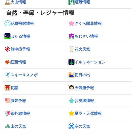
火山情報
避難情報
自然・季節・レジャー情報
花粉飛散情報
さくら開花情報
ほたる情報
あじさい情報
熱中症予報
花火天気
紅葉情報
イルミネーション
スキー＆スノボ
初日の出
初詣
天気痛予報
服装予報
お洗濯情報
紫外線情報
星空・天体情報
山の天気
空の天気