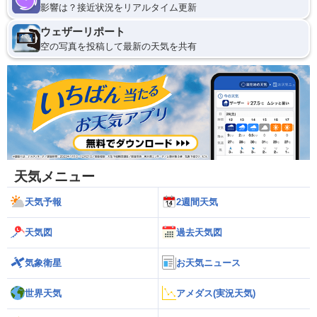
影響は？接近状況をリアルタイム更新
ウェザーリポート
空の写真を投稿して最新の天気を共有
天気メニュー
天気予報
2週間天気
天気図
過去天気図
気象衛星
お天気ニュース
世界天気
アメダス(実況天気)