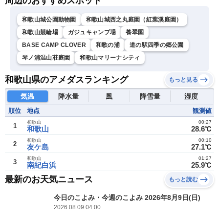
周辺のおすすめスポット
和歌山城公園動物園
和歌山城西之丸庭園（紅葉溪庭園）
和歌山競輪場
ガジュキャンプ場
養翠園
BASE CAMP CLOVER
和歌の浦
道の駅四季の郷公園
琴ノ浦温山荘庭園
和歌山マリーナシティ
和歌山県のアメダスランキング
もっと見る
気温
降水量
風
降雪量
湿度
順位
地点
観測値
和歌山
00:27
1
和歌山
28.6℃
和歌山
00:10
2
友ケ島
27.1℃
和歌山
01:27
3
南紀白浜
25.9℃
最新のお天気ニュース
もっと読む
今日のこよみ・今週のこよみ 2026年8月9日(日)
2026.08.09 04:00