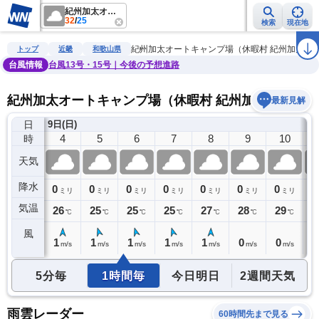
紀州加太オートキャンプ場（休暇村 紀州加太）
32
/
25
検索
現在地
雨雲レーダー
台風情報
地震情報
警報・注意報
2週間天気
ラ
紀州加太オートキャンプ場（休暇村 紀州加太）
トップ
近畿
和歌山県
台風情報
台風13号・15号｜今後の予想進路
紀州加太オートキャンプ場（休暇村 紀州加太）の天気
最新見解
日
9日(日)
3
4
5
6
7
8
9
10
時
天気
降水
0
0
0
0
0
0
0
0
0
ミリ
ミリ
ミリ
ミリ
ミリ
ミリ
ミリ
ミリ
気温
26
26
25
25
25
27
28
29
3
℃
℃
℃
℃
℃
℃
℃
℃
風
1
1
1
1
1
1
0
0
1
m/s
m/s
m/s
m/s
m/s
m/s
m/s
m/s
5分毎
1時間毎
今日明日
2週間天気
雨雲レーダー
60時間先まで見る