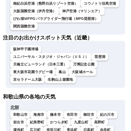
南紀白浜空港（熊野白浜リゾート空港）
コウノトリ但馬空港
大阪国際空港（伊丹空港）
神戸空港（マリンエア）
びわ湖ＭPPG パラグライダー飛行場（MPG琵琶湖）
関西国際空港
注目のお出かけスポット天気（近畿）
阪神甲子園球場
ユニバーサル・スタジオ・ジャパン（ＵＳＪ）
琵琶湖
天橋立ビューランド（日本三景）
万博記念公園
東大阪市花園ラグビー場
嵐山
大阪城ホール
京セラドーム大阪
生駒山上遊園地
和歌山県の各地の天気
北部
和歌山市
海南市
橋本市
有田市
御坊市
紀の川市
岩出市
紀美野町
かつらぎ町
九度山町
高野町
湯浅町
広川町
有田川町
美浜町
日高町
由良町