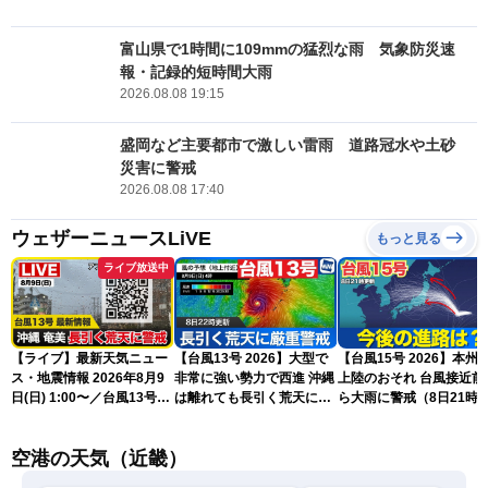
富山県で1時間に109mmの猛烈な雨 気象防災速
報・記録的短時間大雨
2026.08.08 19:15
盛岡など主要都市で激しい雷雨 道路冠水や土砂
災害に警戒
2026.08.08 17:40
ウェザーニュースLiVE
もっと見る
ライブ放送中
【ライブ】最新天気ニュー
【台風13号 2026】大型で
【台風15号 2026】本州
ス・地震情報 2026年8月9
非常に強い勢力で西進 沖縄
上陸のおそれ 台風接近前
日(日) 1:00〜／台風13号・
は離れても長引く荒天に厳
ら大雨に警戒（8日21時
15号情報 令和8年熊本地
重警戒(8日22時更新)
新）
震情報〈ウェザーニュース
空港の天気（近畿）
LiVE〉