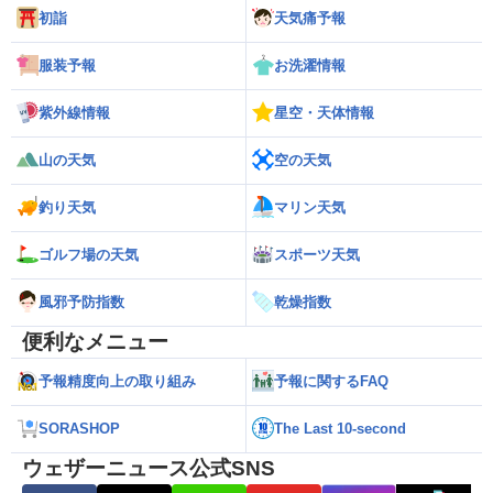
初詣
天気痛予報
服装予報
お洗濯情報
紫外線情報
星空・天体情報
山の天気
空の天気
釣り天気
マリン天気
ゴルフ場の天気
スポーツ天気
風邪予防指数
乾燥指数
便利なメニュー
予報精度向上の取り組み
予報に関するFAQ
SORASHOP
The Last 10-second
ウェザーニュース公式SNS