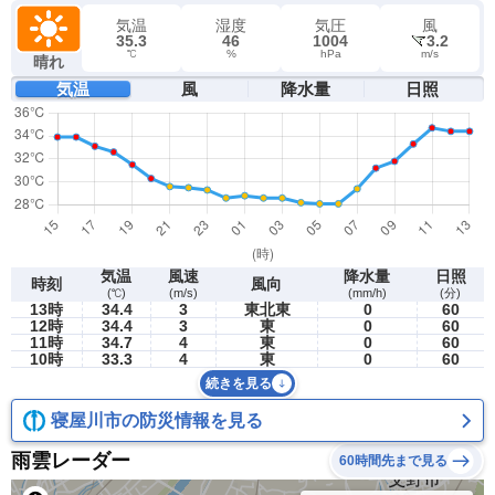
気温
湿度
気圧
風
35.3
46
1004
3.2
℃
%
hPa
m/s
晴れ
気温
風
降水量
日照
気温
風速
降水量
日照
時刻
風向
(℃)
(m/s)
(mm/h)
(分)
13時
34.4
3
東北東
0
60
12時
34.4
3
東
0
60
11時
34.7
4
東
0
60
10時
33.3
4
東
0
60
続きを見る
寝屋川市の防災情報を見る
雨雲レーダー
60時間先まで見る