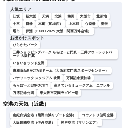
ム・江川清音／有賀哲夫〉
人気エリア
江坂
新大阪
天満
北浜
梅田
大阪市
北新地
十三
鶴橋
本町（船場西）
上本町
心斎橋
難波
堺市
夢洲（EXPO 2025 大阪・関西万博会場）
お出かけスポット
ひらかたパーク
三井ショッピングパーク ららぽーと門真・三井アウトレットパ
ーク 大阪門真
いきいきランド交野
東和薬品RACTABドーム（大阪府立門真スポーツセンター）
パナソニック スタジアム 吹田
万博記念競技場
ららぽーとEXPOCITY
生きているミュージアム ニフレル
万博記念公園
東大阪市花園ラグビー場
空港の天気（近畿）
南紀白浜空港（熊野白浜リゾート空港）
コウノトリ但馬空港
大阪国際空港（伊丹空港）
神戸空港（マリンエア）