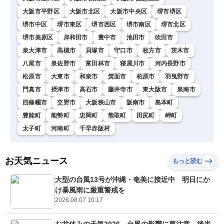
大阪市平野区
大阪市北区
大阪市中央区
堺市堺区
堺市中区
堺市東区
堺市西区
堺市南区
堺市北区
堺市美原区
岸和田市
豊中市
池田市
吹田市
泉大津市
高槻市
貝塚市
守口市
枚方市
茨木市
八尾市
泉佐野市
富田林市
寝屋川市
河内長野市
松原市
大東市
和泉市
箕面市
柏原市
羽曳野市
門真市
摂津市
高石市
藤井寺市
東大阪市
泉南市
四條畷市
交野市
大阪狭山市
阪南市
島本町
豊能町
能勢町
忠岡町
熊取町
田尻町
岬町
太子町
河南町
千早赤阪村
お天気ニュース
もっと読む
大型の台風13号が沖縄・奄美に接近中 明日にか
け暴風雨に厳重警戒を
2026.08.07 10:17
お盆休みの天気2026 台風の影響に要注意 後半