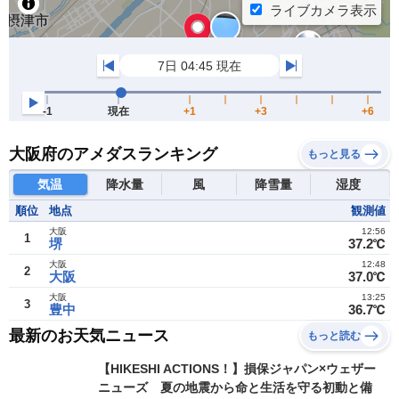
大阪府のアメダスランキング
もっと見る
気温
降水量
風
降雪量
湿度
順位
地点
観測値
大阪
12:56
1
堺
37.2℃
大阪
12:48
2
大阪
37.0℃
大阪
13:25
3
豊中
36.7℃
最新のお天気ニュース
もっと読む
【HIKESHI ACTIONS！】損保ジャパン×ウェザー
ニューズ 夏の地震から命と生活を守る初動と備