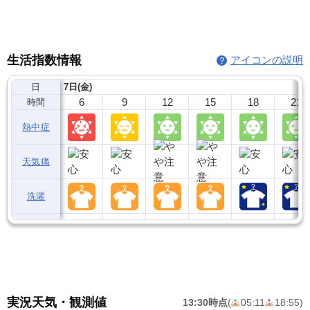
生活指数情報
アイコンの説明
日
7日(金)
6
9
12
15
18
21
時間
熱中症
天気痛
洗濯
実況天気・観測値
13:30時点
(
05:11
18:55
)