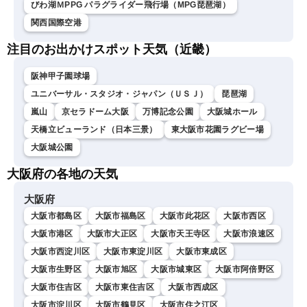
びわ湖ＭPPG パラグライダー飛行場（MPG琵琶湖）
関西国際空港
注目のお出かけスポット天気（近畿）
阪神甲子園球場
ユニバーサル・スタジオ・ジャパン（ＵＳＪ）
琵琶湖
嵐山
京セラドーム大阪
万博記念公園
大阪城ホール
天橋立ビューランド（日本三景）
東大阪市花園ラグビー場
大阪城公園
大阪府の各地の天気
大阪府
大阪市都島区
大阪市福島区
大阪市此花区
大阪市西区
大阪市港区
大阪市大正区
大阪市天王寺区
大阪市浪速区
大阪市西淀川区
大阪市東淀川区
大阪市東成区
大阪市生野区
大阪市旭区
大阪市城東区
大阪市阿倍野区
大阪市住吉区
大阪市東住吉区
大阪市西成区
大阪市淀川区
大阪市鶴見区
大阪市住之江区