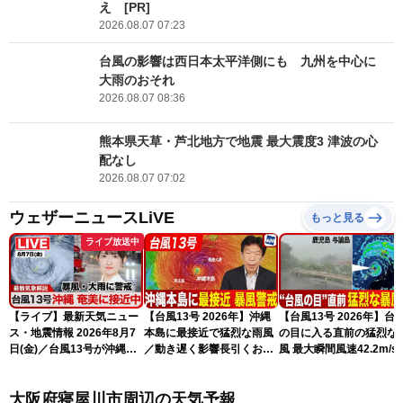
え [PR]
2026.08.07 07:23
台風の影響は西日本太平洋側にも 九州を中心に
大雨のおそれ
2026.08.07 08:36
熊本県天草・芦北地方で地震 最大震度3 津波の心
配なし
2026.08.07 07:02
ウェザーニュースLiVE
もっと見る
ライブ放送中
【ライブ】最新天気ニュー
【台風13号 2026年】沖縄
【台風13号 2026年】台
ス・地震情報 2026年8月7
本島に最接近で猛烈な雨風
の目に入る直前の猛烈な
日(金)／台風13号が沖縄・
／動き遅く影響長引くおそ
風 最大瞬間風速42.2m/s
奄美に最接近へ 令和8年
れ（7日13時更新）
測 吹き返しも猛烈な暴
熊本地震情報〈ウェザーニ
になるおそれ（7日11時
大阪府寝屋川市周辺の天気予報
ュースLiVEコーヒータイ
新）