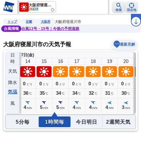
大阪府寝屋川市
36
/
28
検索
現在地
雨雲レーダー
台風情報
地震情報
警報・注意報
2週間天気
ラ
大阪府寝屋川市
トップ
近畿
大阪府
台風情報
台風13号・15号｜今後の予想進路
大阪府寝屋川市の天気予報
最新見解
日
7日(金)
13
14
15
16
17
18
19
20
時
天気
降水
0
0
0
0
0
0
0
0
0
ミリ
ミリ
ミリ
ミリ
ミリ
ミリ
ミリ
ミリ
気温
35
36
35
34
34
32
31
30
2
℃
℃
℃
℃
℃
℃
℃
℃
風
4
4
5
5
4
4
4
3
3
m/s
m/s
m/s
m/s
m/s
m/s
m/s
m/s
5分毎
1時間毎
今日明日
2週間天気