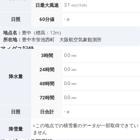
3.1
日最大風速
m/s (15:06)
-
日照
60分値
分
地点名：
豊中（標高：12m）
所在地：
豊中市蛍池西町 大阪航空気象観測所
アメダス記録
0.0
3時間
mm
0.0
24時間
mm
降水量
0.0
48時間
mm
0.0
72時間
mm
-
日照
日合計
分
※この地点での積雪量のデータが一部取得できてい
降雪量
ません