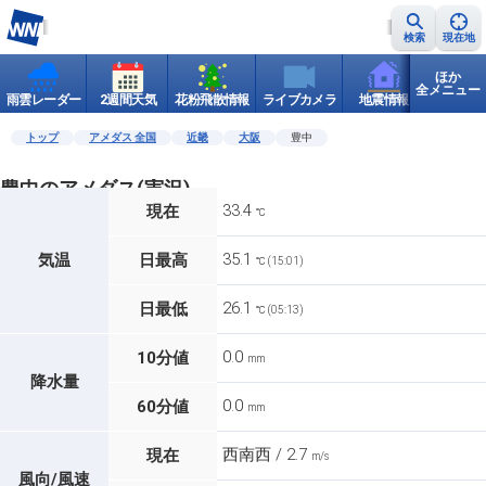
検索
現在地
ほか
全メニュー
雨雲レーダー
2週間天気
花粉飛散情報
ライブカメラ
地震情報
世界天
トップ
アメダス 全国
近畿
大阪
豊中
豊中のアメダス(実況)
33.4
現在
℃
35.1
気温
日最高
℃ (15:01)
26.1
日最低
℃ (05:13)
0.0
10分値
mm
降水量
0.0
60分値
mm
西南西 / 2.7
現在
m/s
風向/風速