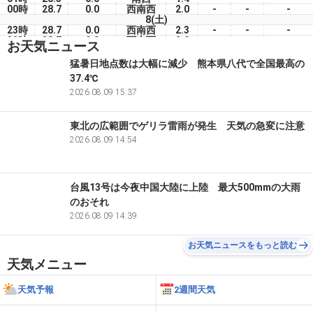
00時
28.7
0.0
西南西
2.0
-
-
-
8(土)
23時
28.7
0.0
西南西
2.3
-
-
-
22時
28.7
0.0
西南西
2.0
-
-
-
お天気ニュース
21時
29.2
0.0
西南西
2.3
-
-
-
20時
29.2
0.0
西南西
2.8
-
-
-
猛暑日地点数は大幅に減少 熊本県八代で全国最高の
19時
29.3
0.0
南西
3.4
-
-
-
37.4℃
18時
30.0
0.0
南西
4.2
-
-
-
17時
31.4
2026.08.09 15:37
0.0
南南西
4.9
-
-
-
東北の広範囲でゲリラ雷雨が発生 天気の急変に注意
2026.08.09 14:54
台風13号は今夜中国大陸に上陸 最大500mmの大雨
のおそれ
2026.08.09 14:39
お天気ニュースをもっと読む
天気メニュー
天気予報
2週間天気