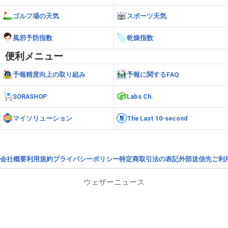
ゴルフ場の天気
スポーツ天気
風邪予防指数
乾燥指数
便利メニュー
予報精度向上の取り組み
予報に関するFAQ
SORASHOP
Labs Ch.
マイソリューション
The Last 10-second
会社概要
利用規約
プライバシーポリシー
特定商取引法の表記
外部送信先
ご利
ウェザーニュース