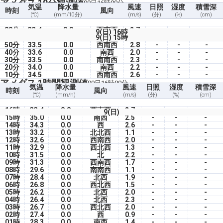
アメダス 10分観測値
09日16時00分
気温
降水量
風速
日照
湿度
積雪深
時刻
風向
(℃)
(mm/10分)
(m/s)
(分)
(%)
(cm)
00分
33.4
0.0
西南西
2.7
-
-
-
9(日) 16時
9(日) 15時
50分
33.5
0.0
西南西
2.8
-
-
-
40分
33.6
0.0
南西
2.0
-
-
-
30分
33.5
0.0
南南西
2.3
-
-
-
20分
34.0
0.0
南西
2.2
-
-
-
10分
34.5
0.0
西南西
2.6
-
-
-
アメダス 1時間観測値
09日16時00分
気温
降水量
風速
日照
湿度
積雪深
時刻
風向
(℃)
(mm/h)
(m/s)
(分)
(%)
(cm)
16時
33.4
0.0
西南西
2.7
-
-
-
9(日)
15時
35.0
0.0
南西
2.5
-
-
-
14時
34.3
0.0
西
2.6
-
-
-
13時
33.2
0.0
北北西
1.1
-
-
-
12時
32.6
0.0
西南西
2.0
-
-
-
11時
32.9
0.0
西北西
1.3
-
-
-
10時
31.5
0.0
北
2.2
-
-
-
09時
31.3
0.0
西南西
1.7
-
-
-
08時
29.6
0.0
南南西
1.1
-
-
-
07時
28.4
0.0
北西
1.9
-
-
-
06時
26.8
0.0
西北西
1.5
-
-
-
05時
26.2
0.0
北西
2.0
-
-
-
04時
26.4
0.0
北西
2.3
-
-
-
03時
26.7
0.0
西北西
2.0
-
-
-
02時
27.4
0.0
西
0.9
-
-
-
01時
28.3
0.0
南西
1.4
-
-
-