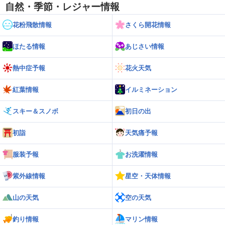
自然・季節・レジャー情報
花粉飛散情報
さくら開花情報
ほたる情報
あじさい情報
熱中症予報
花火天気
紅葉情報
イルミネーション
スキー＆スノボ
初日の出
初詣
天気痛予報
服装予報
お洗濯情報
紫外線情報
星空・天体情報
山の天気
空の天気
釣り情報
マリン情報