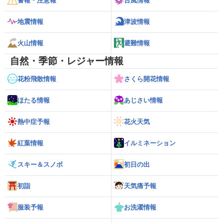
警報・注意報
台風情報
地震情報
津波情報
火山情報
避難情報
自然・季節・レジャー情報
花粉飛散情報
さくら開花情報
ほたる情報
あじさい情報
熱中症予報
花火天気
紅葉情報
イルミネーション
スキー＆スノボ
初日の出
初詣
天気痛予報
服装予報
お洗濯情報