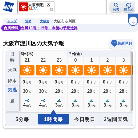
大阪市淀川区
34
/
28
検索
現在地
雨雲レーダー
台風情報
地震情報
警報・注意報
2週間天気
ラ
大阪市淀川区
トップ
近畿
大阪府
台風情報
台風13号・15号｜今後の予想進路
大阪市淀川区の天気予報
最新見解
日
6日(木)
7日(金)
20
21
22
23
0
1
2
3
時
天気
降水
0
0
0
0
0
0
0
0
0
ミリ
ミリ
ミリ
ミリ
ミリ
ミリ
ミリ
ミリ
気温
31
30
30
29
29
29
29
28
2
℃
℃
℃
℃
℃
℃
℃
℃
風
4
4
4
3
3
3
3
3
3
m/s
m/s
m/s
m/s
m/s
m/s
m/s
m/s
5分毎
1時間毎
今日明日
2週間天気