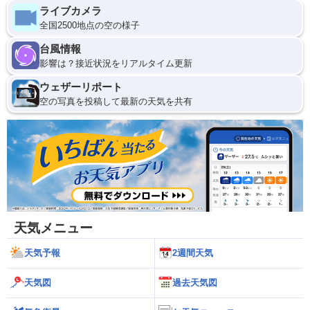
ライブカメラ
全国2500地点の空の様子
台風情報
影響は？接近状況をリアルタイム更新
ウェザーリポート
空の写真を投稿して最新の天気を共有
天気メニュー
天気予報
2週間天気
天気図
過去天気図