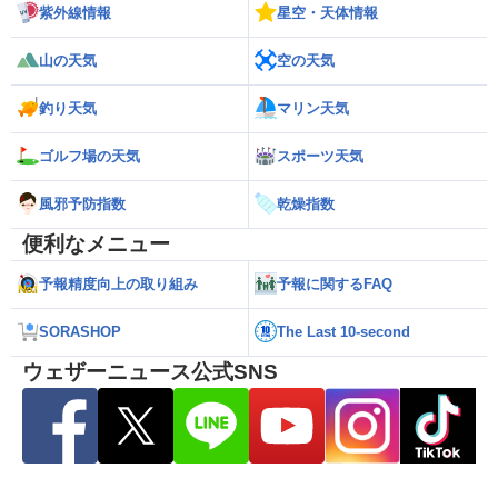
紫外線情報
星空・天体情報
山の天気
空の天気
釣り天気
マリン天気
ゴルフ場の天気
スポーツ天気
風邪予防指数
乾燥指数
便利なメニュー
予報精度向上の取り組み
予報に関するFAQ
SORASHOP
The Last 10-second
ウェザーニュース公式SNS