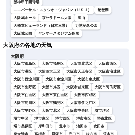
阪神甲子園球場
ユニバーサル・スタジオ・ジャパン（ＵＳＪ）
琵琶湖
大阪城ホール
京セラドーム大阪
嵐山
天橋立ビューランド（日本三景）
万博記念公園
大阪城公園
ヤンマースタジアム長居
大阪府の各地の天気
大阪府
大阪市都島区
大阪市福島区
大阪市此花区
大阪市西区
大阪市港区
大阪市大正区
大阪市天王寺区
大阪市浪速区
大阪市西淀川区
大阪市東淀川区
大阪市東成区
大阪市生野区
大阪市旭区
大阪市城東区
大阪市阿倍野区
大阪市住吉区
大阪市東住吉区
大阪市西成区
大阪市淀川区
大阪市鶴見区
大阪市住之江区
大阪市平野区
大阪市北区
大阪市中央区
堺市堺区
堺市中区
堺市東区
堺市西区
堺市南区
堺市北区
堺市美原区
岸和田市
豊中市
池田市
吹田市
泉大津市
高槻市
貝塚市
守口市
枚方市
茨木市