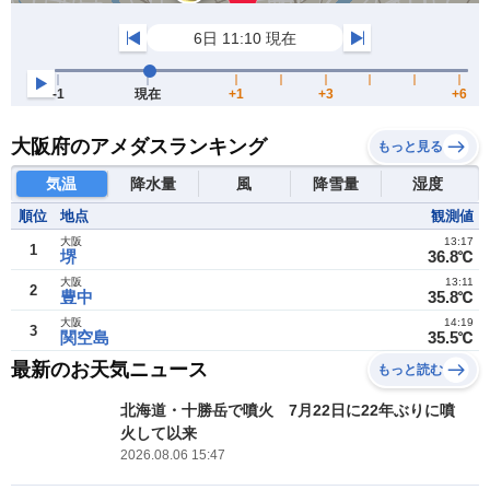
大阪府のアメダスランキング
もっと見る
気温
降水量
風
降雪量
湿度
順位
地点
観測値
大阪
13:17
1
堺
36.8℃
大阪
13:11
2
豊中
35.8℃
大阪
14:19
3
関空島
35.5℃
最新のお天気ニュース
もっと読む
北海道・十勝岳で噴火 7月22日に22年ぶりに噴
火して以来
2026.08.06 15:47