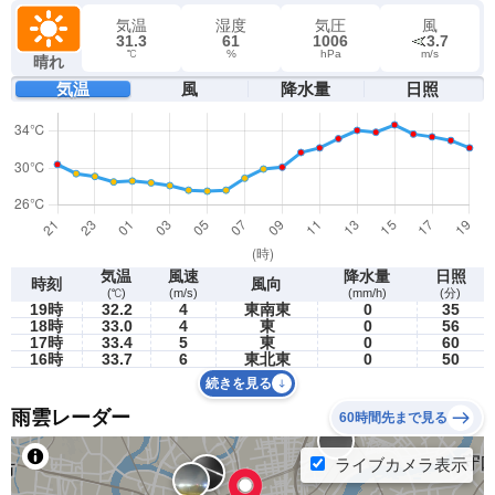
気温
湿度
気圧
風
31.3
61
1006
3.7
℃
%
hPa
m/s
晴れ
気温
風
降水量
日照
気温
風速
降水量
日照
時刻
風向
(℃)
(m/s)
(mm/h)
(分)
19時
32.2
4
東南東
0
35
18時
33.0
4
東
0
56
17時
33.4
5
東
0
60
16時
33.7
6
東北東
0
50
続きを見る
雨雲レーダー
60時間先まで見る