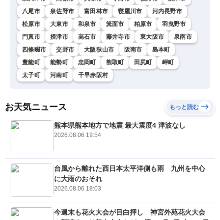
八尾市
泉佐野市
富田林市
寝屋川市
河内長野市
松原市
大東市
和泉市
箕面市
柏原市
羽曳野市
門真市
摂津市
高石市
藤井寺市
東大阪市
泉南市
四條畷市
交野市
大阪狭山市
阪南市
島本町
豊能町
能勢町
忠岡町
熊取町
田尻町
岬町
太子町
河南町
千早赤阪村
お天気ニュース
もっと読む
熊本県熊本地方で地震 最大震度4 津波なし
2026.08.06 19:54
台風から離れた西日本太平洋側も雨 九州を中心
に大雨のおそれ
2026.08.06 18:03
今週末も花火大会が目白押し 神宮外苑花火大会