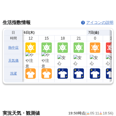
生活指数情報
アイコンの説明
日
6日(木)
7日(金)
12
15
18
21
0
3
時間
熱中症
天気痛
洗濯
実況天気・観測値
19:50時点
(
05:11
18:56
)