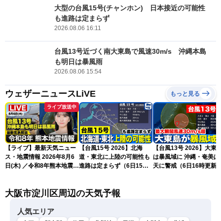
大型の台風15号(チャンホン) 日本接近の可能性
も進路は定まらず
2026.08.06 16:11
台風13号近づく南大東島で風速30m/s 沖縄本島
も明日は暴風雨
2026.08.06 15:54
ウェザーニュースLiVE
もっと見る
ライブ放送中
【ライブ】最新天気ニュー
【台風15号 2026】北海
【台風13号 2026】大東
ス・地震情報 2026年8月6
道・東北に上陸の可能性も
は暴風域に 沖縄・奄美は荒
日(木) ／令和8年熊本地震情
進路は定まらず（6日15時
天に警戒（6日16時更新
報 沖縄・奄美を台風13号
更新）
が直撃〈ウェザーニュース
大阪市淀川区周辺の天気予報
LiVEムーン・駒木結衣／本
田竜也〉
人気エリア