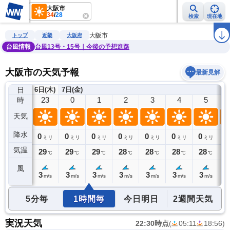
大阪市
34
/
28
検索
現在地
雨雲レーダー
台風情報
地震情報
警報・注意報
2週間天気
ラ
大阪市
トップ
近畿
大阪府
台風情報
台風13号・15号｜今後の予想進路
大阪市の天気予報
最新見解
日
6日(木)
7日(金)
22
23
0
1
2
3
4
5
時
天気
降水
0
0
0
0
0
0
0
0
0
ミリ
ミリ
ミリ
ミリ
ミリ
ミリ
ミリ
ミリ
気温
29
29
29
29
28
28
28
28
2
℃
℃
℃
℃
℃
℃
℃
℃
風
3
3
3
3
3
3
3
3
3
m/s
m/s
m/s
m/s
m/s
m/s
m/s
m/s
5分毎
1時間毎
今日明日
2週間天気
実況天気
22:30時点
(
05:11
18:56
)