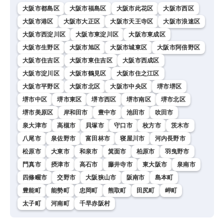
大阪市都島区
大阪市福島区
大阪市此花区
大阪市西区
大阪市港区
大阪市大正区
大阪市天王寺区
大阪市浪速区
大阪市西淀川区
大阪市東淀川区
大阪市東成区
大阪市生野区
大阪市旭区
大阪市城東区
大阪市阿倍野区
大阪市住吉区
大阪市東住吉区
大阪市西成区
大阪市淀川区
大阪市鶴見区
大阪市住之江区
大阪市平野区
大阪市北区
大阪市中央区
堺市堺区
堺市中区
堺市東区
堺市西区
堺市南区
堺市北区
堺市美原区
岸和田市
豊中市
池田市
吹田市
泉大津市
高槻市
貝塚市
守口市
枚方市
茨木市
八尾市
泉佐野市
富田林市
寝屋川市
河内長野市
松原市
大東市
和泉市
箕面市
柏原市
羽曳野市
門真市
摂津市
高石市
藤井寺市
東大阪市
泉南市
四條畷市
交野市
大阪狭山市
阪南市
島本町
豊能町
能勢町
忠岡町
熊取町
田尻町
岬町
太子町
河南町
千早赤阪村