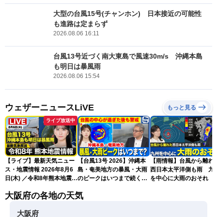
大型の台風15号(チャンホン) 日本接近の可能性
も進路は定まらず
2026.08.06 16:11
台風13号近づく南大東島で風速30m/s 沖縄本島
も明日は暴風雨
2026.08.06 15:54
ウェザーニュースLiVE
もっと見る
ライブ放送中
【ライブ】最新天気ニュー
【台風13号 2026】沖縄本
【雨情報】台風から離れ
ス・地震情報 2026年8月6
島・奄美地方の暴風・大雨
西日本太平洋側も雨 九
日(木) ／令和8年熊本地震情
のピークはいつまで続く？
を中心に大雨のおそれ
報 沖縄・奄美を台風13号
（6日18時更新）
大阪府の各地の天気
が直撃〈ウェザーニュース
LiVEムーン・駒木結衣／本
大阪府
田竜也〉