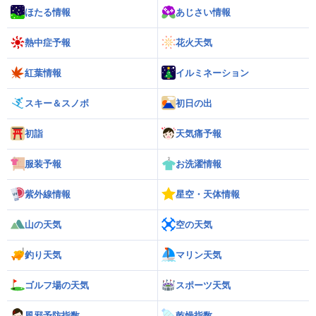
ほたる情報
あじさい情報
熱中症予報
花火天気
紅葉情報
イルミネーション
スキー＆スノボ
初日の出
初詣
天気痛予報
服装予報
お洗濯情報
紫外線情報
星空・天体情報
山の天気
空の天気
釣り天気
マリン天気
ゴルフ場の天気
スポーツ天気
風邪予防指数
乾燥指数