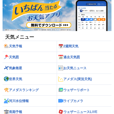
天気メニュー
天気予報
2週間天気
天気図
過去天気図
気象衛星
お天気ニュース
世界天気
アメダス(実況天気)
アメダスランキング
ウェザーリポート
河川水位情報
ライブカメラ
長期予報
ウェザーニュースLiVE