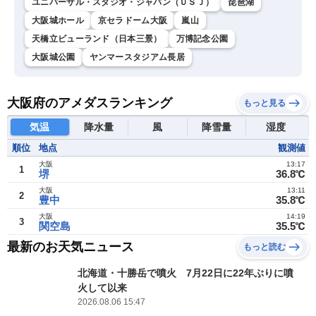
ユニバーサル・スタジオ・ジャパン（ＵＳＪ）
琵琶湖
大阪城ホール
京セラドーム大阪
嵐山
天橋立ビューランド（日本三景）
万博記念公園
大阪城公園
ヤンマースタジアム長居
大阪府のアメダスランキング
もっと見る
気温
降水量
風
降雪量
湿度
順位
地点
観測値
大阪
13:17
1
堺
36.8℃
大阪
13:11
2
豊中
35.8℃
大阪
14:19
3
関空島
35.5℃
最新のお天気ニュース
もっと読む
北海道・十勝岳で噴火 7月22日に22年ぶりに噴
火して以来
2026.08.06 15:47