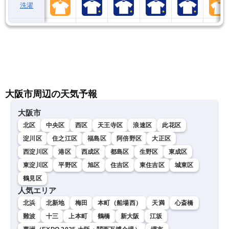
洗濯
大阪市周辺の天気予報
大阪市
北区
中央区
西区
天王寺区
浪速区
此花区
淀川区
住之江区
福島区
阿倍野区
大正区
西淀川区
港区
西成区
都島区
生野区
東成区
東淀川区
平野区
旭区
住吉区
東住吉区
城東区
鶴見区
人気エリア
北浜
北新地
梅田
本町（船場西）
天満
心斎橋
難波
十三
上本町
鶴橋
新大阪
江坂