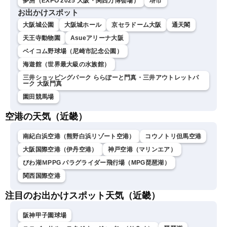
夢洲（EXPO 2025 大阪・関西万博会場）
堺市
お出かけスポット
大阪城公園
大阪城ホール
京セラドーム大阪
通天閣
天王寺動物園
Asueアリーナ大阪
ベイコム野球場（尼崎市記念公園）
海遊館（世界最大級の水族館）
三井ショッピングパーク ららぽーと門真・三井アウトレットパ
ーク 大阪門真
園田競馬場
空港の天気（近畿）
南紀白浜空港（熊野白浜リゾート空港）
コウノトリ但馬空港
大阪国際空港（伊丹空港）
神戸空港（マリンエア）
びわ湖ＭPPG パラグライダー飛行場（MPG琵琶湖）
関西国際空港
注目のお出かけスポット天気（近畿）
阪神甲子園球場