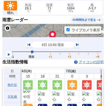
気温
湿度
気圧
風
29.1
71
1004
3.7
℃
%
hPa
m/s
晴れ
雨雲レーダー
60時間先まで見る
生活指数情報
アイコンの説明
日
6日(木)
7日(金)
15
18
21
0
3
6
時間
熱中症
天気痛