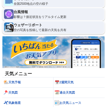
全国2500地点の空の様子
台風情報
影響は？接近状況をリアルタイム更新
ウェザーリポート
空の写真を投稿して最新の天気を共有
天気メニュー
天気予報
2週間天気
天気図
過去天気図
気象衛星
お天気ニュース