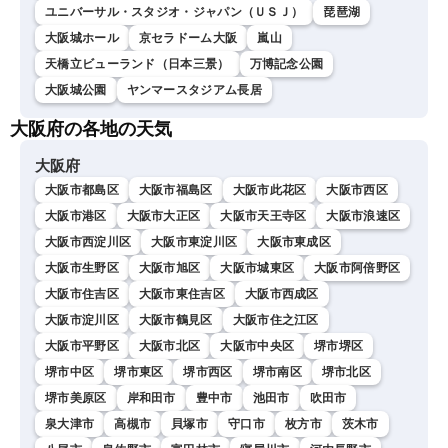
ユニバーサル・スタジオ・ジャパン（ＵＳＪ）
琵琶湖
大阪城ホール
京セラドーム大阪
嵐山
天橋立ビューランド（日本三景）
万博記念公園
大阪城公園
ヤンマースタジアム長居
大阪府の各地の天気
大阪府
大阪市都島区
大阪市福島区
大阪市此花区
大阪市西区
大阪市港区
大阪市大正区
大阪市天王寺区
大阪市浪速区
大阪市西淀川区
大阪市東淀川区
大阪市東成区
大阪市生野区
大阪市旭区
大阪市城東区
大阪市阿倍野区
大阪市住吉区
大阪市東住吉区
大阪市西成区
大阪市淀川区
大阪市鶴見区
大阪市住之江区
大阪市平野区
大阪市北区
大阪市中央区
堺市堺区
堺市中区
堺市東区
堺市西区
堺市南区
堺市北区
堺市美原区
岸和田市
豊中市
池田市
吹田市
泉大津市
高槻市
貝塚市
守口市
枚方市
茨木市