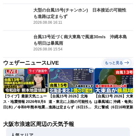
大型の台風15号(チャンホン) 日本接近の可能性
も進路は定まらず
2026.08.06 16:11
台風13号近づく南大東島で風速30m/s 沖縄本島
も明日は暴風雨
2026.08.06 15:54
ウェザーニュースLiVE
もっと見る
ライブ放送中
【ライブ】最新天気ニュー
【台風15号 2026】北海
【台風13号 2026】大東
ス・地震情報 2026年8月6
道・東北に上陸の可能性も
は暴風域に 沖縄・奄美は荒
日(木) ／令和8年熊本地震情
進路は定まらず（6日15時
天に警戒（6日16時更新
報 沖縄・奄美を台風13号
更新）
が直撃〈ウェザーニュース
大阪市浪速区周辺の天気予報
LiVEムーン・駒木結衣／本
田竜也〉
人気エリア