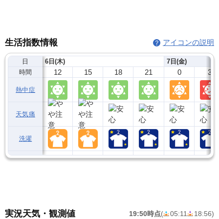
生活指数情報
アイコンの説明
日
6日(木)
7日(金)
12
15
18
21
0
3
時間
熱中症
天気痛
洗濯
実況天気・観測値
19:50時点
(
05:11
18:56
)