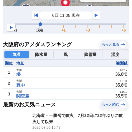
大阪府のアメダスランキング
もっと見る
気温
降水量
風
降雪量
湿度
順位
地点
観測値
大阪
13:17
1
堺
36.8℃
大阪
13:11
2
豊中
35.8℃
大阪
14:19
3
関空島
35.5℃
最新のお天気ニュース
もっと読む
北海道・十勝岳で噴火 7月22日に22年ぶりに噴
火して以来
2026.08.06 15:47