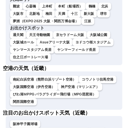
難波
心斎橋
上本町
本町（船場西）
鶴橋
北浜
大阪市
北新地
梅田
天満
十三
新大阪
堺市
夢洲（EXPO 2025 大阪・関西万博会場）
江坂
お出かけスポット
通天閣
天王寺動物園
京セラドーム大阪
大阪城公園
大阪城ホール
Asueアリーナ大阪
ヨドコウ桜スタジアム
ヤンマースタジアム長居
ヤンマーフィールド長居
住之江ボートレース場
空港の天気（近畿）
南紀白浜空港（熊野白浜リゾート空港）
コウノトリ但馬空港
大阪国際空港（伊丹空港）
神戸空港（マリンエア）
びわ湖ＭPPG パラグライダー飛行場（MPG琵琶湖）
関西国際空港
注目のお出かけスポット天気（近畿）
阪神甲子園球場