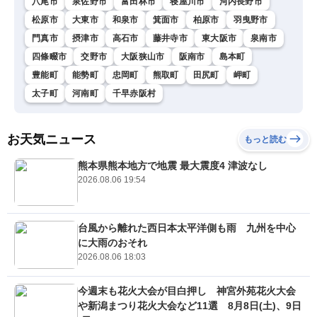
八尾市
泉佐野市
富田林市
寝屋川市
河内長野市
松原市
大東市
和泉市
箕面市
柏原市
羽曳野市
門真市
摂津市
高石市
藤井寺市
東大阪市
泉南市
四條畷市
交野市
大阪狭山市
阪南市
島本町
豊能町
能勢町
忠岡町
熊取町
田尻町
岬町
太子町
河南町
千早赤阪村
お天気ニュース
もっと読む
熊本県熊本地方で地震 最大震度4 津波なし
2026.08.06 19:54
台風から離れた西日本太平洋側も雨 九州を中心
に大雨のおそれ
2026.08.06 18:03
今週末も花火大会が目白押し 神宮外苑花火大会
や新潟まつり花火大会など11選 8月8日(土)、9日