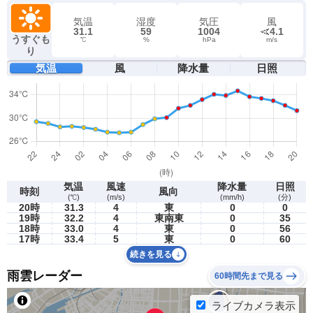
気温
湿度
気圧
風
31.1
59
1004
4.1
うすぐも
℃
%
hPa
m/s
り
気温
風
降水量
日照
気温
風速
降水量
日照
時刻
風向
(℃)
(m/s)
(mm/h)
(分)
20時
31.3
4
東
0
0
19時
32.2
4
東南東
0
35
18時
33.0
4
東
0
56
17時
33.4
5
東
0
60
続きを見る
雨雲レーダー
60時間先まで見る