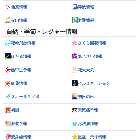
地震情報
津波情報
火山情報
避難情報
自然・季節・レジャー情報
花粉飛散情報
さくら開花情報
ほたる情報
あじさい情報
熱中症予報
花火天気
紅葉情報
イルミネーション
スキー＆スノボ
初日の出
初詣
天気痛予報
服装予報
お洗濯情報
紫外線情報
星空・天体情報