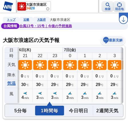
大阪市浪速区
34
/
28
検索
現在地
雨雲レーダー
台風情報
地震情報
警報・注意報
2週間天気
ラ
大阪市浪速区
トップ
近畿
大阪府
台風情報
台風13号・15号｜今後の予想進路
大阪市浪速区の天気予報
最新見解
日
6日(木)
7日(金)
20
21
22
23
0
1
2
3
時
天気
降水
0
0
0
0
0
0
0
0
0
ミリ
ミリ
ミリ
ミリ
ミリ
ミリ
ミリ
ミリ
気温
30
30
30
29
29
29
29
29
2
℃
℃
℃
℃
℃
℃
℃
℃
風
4
4
3
3
3
3
3
3
2
m/s
m/s
m/s
m/s
m/s
m/s
m/s
m/s
5分毎
1時間毎
今日明日
2週間天気