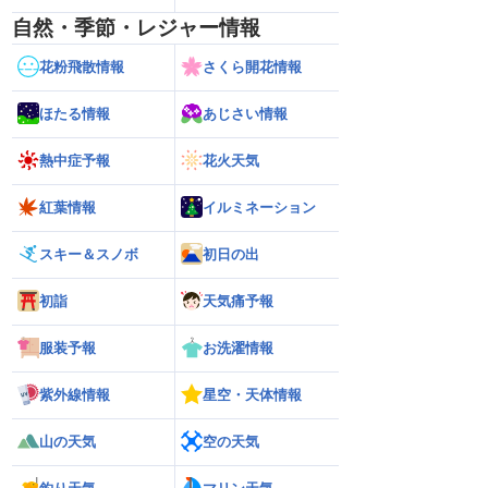
自然・季節・レジャー情報
花粉飛散情報
さくら開花情報
ほたる情報
あじさい情報
熱中症予報
花火天気
紅葉情報
イルミネーション
スキー＆スノボ
初日の出
初詣
天気痛予報
服装予報
お洗濯情報
紫外線情報
星空・天体情報
山の天気
空の天気