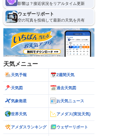
影響は？接近状況をリアルタイム更新
ウェザーリポート
空の写真を投稿して最新の天気を共有
天気メニュー
天気予報
2週間天気
天気図
過去天気図
気象衛星
お天気ニュース
世界天気
アメダス(実況天気)
アメダスランキング
ウェザーリポート