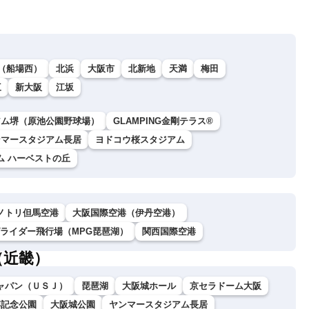
（船場西）
北浜
大阪市
北新地
天満
梅田
三
新大阪
江坂
アム堺（原池公園野球場）
GLAMPING金剛テラス®
ンマースタジアム長居
ヨドコウ桜スタジアム
ム ハーベストの丘
ノトリ但馬空港
大阪国際空港（伊丹空港）
グライダー飛行場（MPG琵琶湖）
関西国際空港
（近畿）
ャパン（ＵＳＪ）
琵琶湖
大阪城ホール
京セラドーム大阪
博記念公園
大阪城公園
ヤンマースタジアム長居