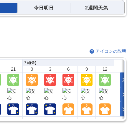
今日明日
2週間天気
アイコンの説明
7日(金)
21
0
3
6
9
12