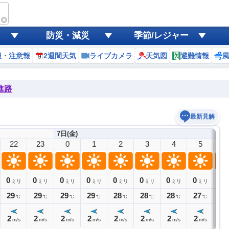
防災・減災
季節/レジャー
報・注意報
2週間天気
ライブカメラ
天気図
避難情報
進路
最新見解
7日(金)
22
23
0
1
2
3
4
5
6
0
0
0
0
0
0
0
0
0
ミリ
ミリ
ミリ
ミリ
ミリ
ミリ
ミリ
ミリ
29
29
29
29
28
28
28
27
28
℃
℃
℃
℃
℃
℃
℃
℃
2
2
2
2
2
2
2
2
2
m/s
m/s
m/s
m/s
m/s
m/s
m/s
m/s
m