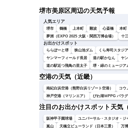
堺市美原区周辺の天気予報
人気エリア
堺市
鶴橋
上本町
難波
心斎橋
本町
夢洲（EXPO 2025 大阪・関西万博会場）
十
お出かけスポット
ららぽーと堺
狭山池ダム
くら寿司スタジ
ヤンマーフィールド長居
道の駅かなん
ヤ
道の駅近つ飛鳥の里太子
堺・緑のミュージア
空港の天気（近畿）
南紀白浜空港（熊野白浜リゾート空港）
コウ
神戸空港（マリンエア）
びわ湖ＭPPG パラ
注目のお出かけスポット天気
阪神甲子園球場
ユニバーサル・スタジオ・ジ
嵐山
天橋立ビューランド（日本三景）
万