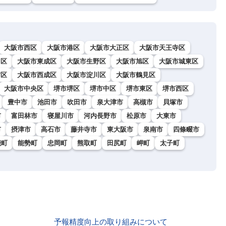
大阪市西区
大阪市港区
大阪市大正区
大阪市天王寺区
川区
大阪市東成区
大阪市生野区
大阪市旭区
大阪市城東区
吉区
大阪市西成区
大阪市淀川区
大阪市鶴見区
大阪市中央区
堺市堺区
堺市中区
堺市東区
堺市西区
豊中市
池田市
吹田市
泉大津市
高槻市
貝塚市
市
富田林市
寝屋川市
河内長野市
松原市
大東市
市
摂津市
高石市
藤井寺市
東大阪市
泉南市
四條畷市
能町
能勢町
忠岡町
熊取町
田尻町
岬町
太子町
予報精度向上の取り組みについて