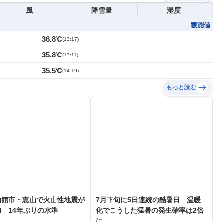
風
降雪量
湿度
観測値
36.8℃
(
13:17
)
35.8℃
(
13:11
)
35.5℃
(
14:19
)
もっと読む
函館市・恵山で火山性地震が
7月下旬に5日連続の酷暑日 温暖
 14年ぶりの水準
化でこうした猛暑の発生確率は2倍
に