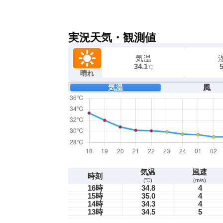
実況天気・観測値
気温
34.1
℃
晴れ
気温
風
気温
風速
時刻
(℃)
(m/s)
16時
34.8
4
15時
35.0
4
14時
34.3
4
13時
34.5
5