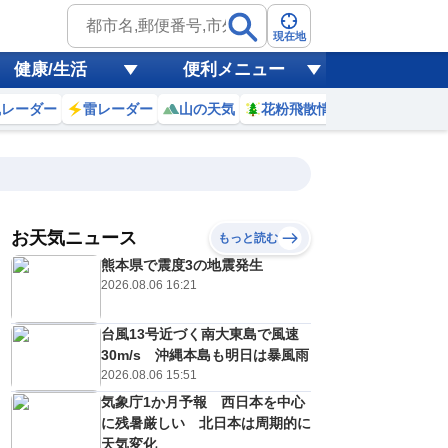
現在地
健康/生活
便利メニュー
風レーダー
雷レーダー
山の天気
花粉飛散情報
世界天気
お天気ニュース
もっと読む
熊本県で震度3の地震発生
7
8
9
10
11
12
13
14
2026.08.06 16:21
台風13号近づく南大東島で風速
0
0
0
0
0
0
0
0
30m/s 沖縄本島も明日は暴風雨
ミリ
ミリ
ミリ
ミリ
ミリ
ミリ
ミリ
ミリ
ミリ
2026.08.06 15:51
28
31
32
33
35
36
37
37
℃
℃
℃
℃
℃
℃
℃
℃
℃
気象庁1か月予報 西日本を中心
に残暑厳しい 北日本は周期的に
2
3
3
4
4
4
4
4
/s
m/s
m/s
m/s
m/s
m/s
m/s
m/s
m/s
天気変化