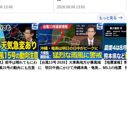
06 13:46
2026.08.06 13:02
もっと見る
気】前半は晴れてもにわ
【台風13号 2026】大東島地方が暴風域
【地震速報】熊本
風15号の動向にも注意
に 明日午後にかけて沖縄本島・奄美通
M5.1の地震 熊
過する見込み 早めの備えを ※8月6日
で震度4を観測
10時更新