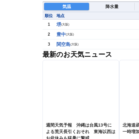
気温
降水量
順位
地点
堺
1
(
大阪
)
豊中
2
(
大阪
)
関空島
3
(
大阪
)
最新のお天気ニュース
週間天気予報 沖縄は台風13号に
北海道
よる荒天長引くおそれ 東海以西は
一時増加
お盆休みも猛暑に警戒