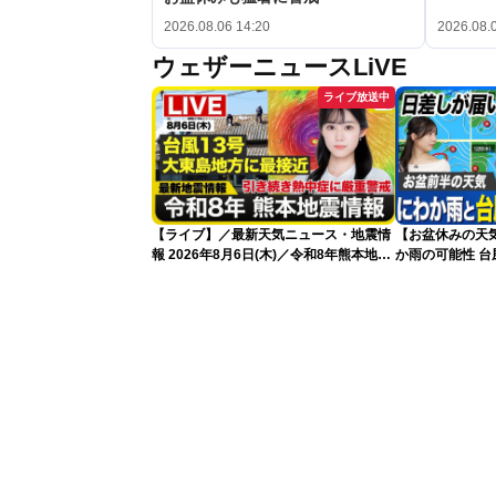
2026.08.06 14:20
2026.08.
ウェザーニュースLiVE
ライブ放送中
【ライブ】／最新天気ニュース・地震情
【お盆休みの天
報 2026年8月6日(木)／令和8年熊本地震
か雨の可能性 台
情報／台風13号が大東島地方に最接近
〈ウェザーニュースLiVEアフタヌーン・
青原桃香／本田竜也〉