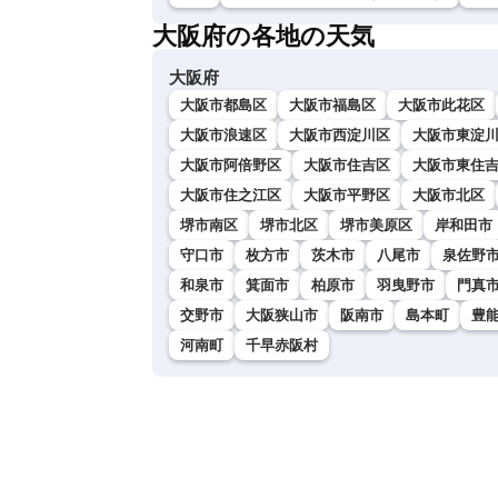
大阪府の各地の天気
大阪府
大阪市都島区
大阪市福島区
大阪市此花区
大阪市浪速区
大阪市西淀川区
大阪市東淀
大阪市阿倍野区
大阪市住吉区
大阪市東住
大阪市住之江区
大阪市平野区
大阪市北区
堺市南区
堺市北区
堺市美原区
岸和田市
守口市
枚方市
茨木市
八尾市
泉佐野
和泉市
箕面市
柏原市
羽曳野市
門真
交野市
大阪狭山市
阪南市
島本町
豊
河南町
千早赤阪村