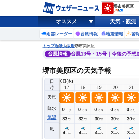
堺市美原区
34
/
28
オススメ
天気・観測
雨雲レーダー
台風情報
地震情報
警
トップ
近畿
大阪府
堺市美原区
台風情報
台風13号・15号｜今後の予想
堺市美原区の天気予報
日
6日(木)
13
14
15
16
17
18
19
20
21
時
天気
降水
1
0
0
0
0
0
0
0
ミリ
ミリ
ミリ
ミリ
ミリ
ミリ
ミリ
ミリ
ミリ
気温
34
34
34
34
33
32
30
30
30
℃
℃
℃
℃
℃
℃
℃
℃
℃
風
4
4
5
4
4
4
4
3
3
m/s
m/s
m/s
m/s
m/s
m/s
m/s
m/s
m/s