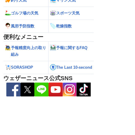
釣り天気
マリン天気
ゴルフ場の天気
スポーツ天気
風邪予防指数
乾燥指数
便利なメニュー
予報精度向上の取り
予報に関するFAQ
組み
県天草･芦北地方で
【雨情報】関東は通勤通学時も弱い雨
【台風15号 202
SORASHOP
The Last 10-second
本県や長崎県、鹿児島県
日中は再び雨降りやすい
近づいてくる可能
（6日3時更新）
ウェザーニュース公式SNS