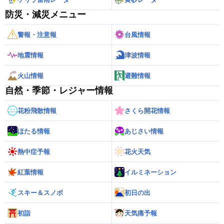
防災・減災メニュー
警報・注意報
台風情報
地震情報
津波情報
火山情報
避難情報
自然・季節・レジャー情報
花粉飛散情報
さくら開花情報
ほたる情報
あじさい情報
熱中症予報
花火天気
紅葉情報
イルミネーション
スキー＆スノボ
初日の出
初詣
天気痛予報