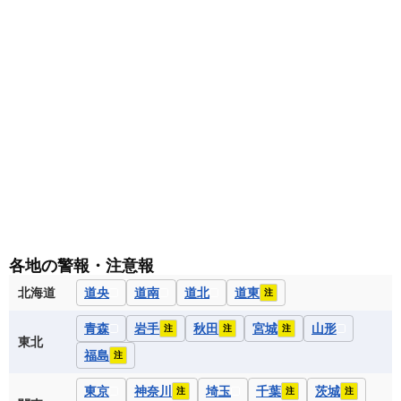
各地の警報・注意報
北海道
道央
道南
道北
道東
注
青森
岩手
秋田
宮城
山形
注
注
注
東北
福島
注
東京
神奈川
埼玉
千葉
茨城
注
注
注