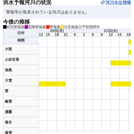
洪水予報河川の状況
河川水位情報
警報等が発表されている河川はありません。
今後の推移
特別警報級
危険警報級
警報級
注意報級
予想期間外
10日
(月)
11日
(火)
日付
12
15
18
21
0
3
6
9
12
15
18
時間
大雨
土砂災害
強風
大雪
雷
融雪
濃霧
着氷
着雪