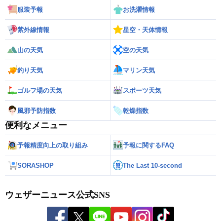
服装予報
お洗濯情報
紫外線情報
星空・天体情報
山の天気
空の天気
釣り天気
マリン天気
ゴルフ場の天気
スポーツ天気
風邪予防指数
乾燥指数
便利なメニュー
予報精度向上の取り組み
予報に関するFAQ
SORASHOP
The Last 10-second
ウェザーニュース公式SNS