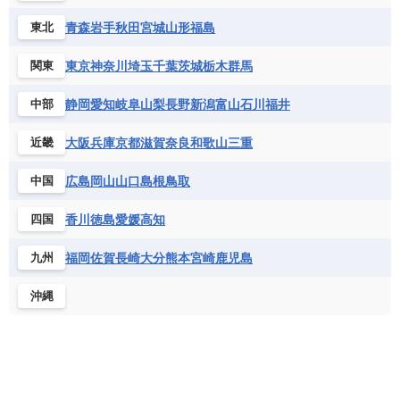
青森
岩手
秋田
宮城
山形
福島
東北
東京
神奈川
埼玉
千葉
茨城
栃木
群馬
関東
静岡
愛知
岐阜
山梨
長野
新潟
富山
石川
福井
中部
大阪
兵庫
京都
滋賀
奈良
和歌山
三重
近畿
広島
岡山
山口
島根
鳥取
中国
香川
徳島
愛媛
高知
四国
福岡
佐賀
長崎
大分
熊本
宮崎
鹿児島
九州
沖縄