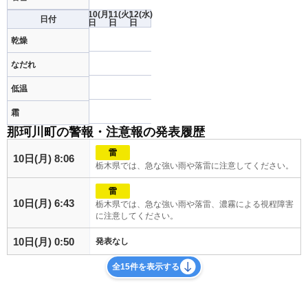
10
(月)
11
(火)
12
(水)
日付
日
日
日
乾燥
なだれ
低温
霜
那珂川町の警報・注意報の発表履歴
雷
10日(月) 8:06
栃木県では、急な強い雨や落雷に注意してください。
雷
10日(月) 6:43
栃木県では、急な強い雨や落雷、濃霧による視程障害
に注意してください。
10日(月) 0:50
発表なし
全15件を表示する