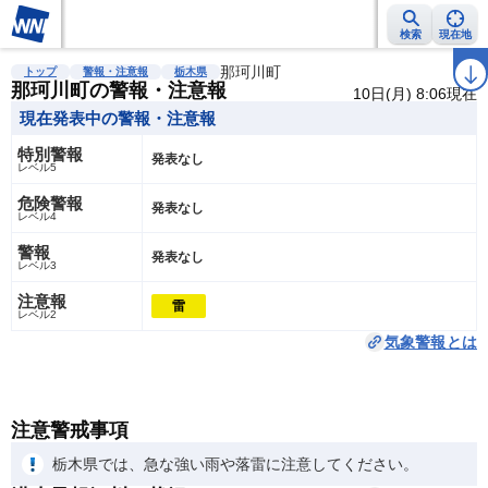
検索
現在地
雨雲レーダー
台風情報
地震情報
那珂川町
警報・注意報
2週間天気
ラ
トップ
警報・注意報
栃木県
那珂川町の警報・注意報
10日(月) 8:06現在
現在発表中の警報・注意報
特別警報
発表なし
レベル5
危険警報
発表なし
レベル4
警報
発表なし
レベル3
注意報
雷
レベル2
気象警報とは
注意警戒事項
栃木県では、急な強い雨や落雷に注意してください。