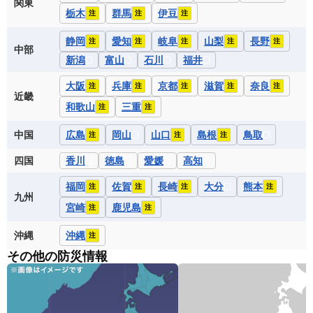
関東
栃木
群馬
伊豆
注
注
注
静岡
愛知
岐阜
山梨
長野
注
注
注
注
注
中部
新潟
富山
石川
福井
大阪
兵庫
京都
滋賀
奈良
注
注
注
注
注
近畿
和歌山
三重
注
注
中国
広島
岡山
山口
島根
鳥取
注
注
注
四国
香川
徳島
愛媛
高知
福岡
佐賀
長崎
大分
熊本
注
注
注
注
九州
宮崎
鹿児島
注
注
沖縄
沖縄
注
その他の防災情報