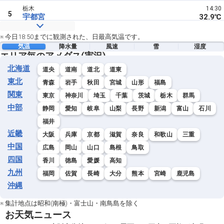
栃木
14:30
5
宇都宮
32.9℃
栃木
14:53
※ 今日18:50までに観測された、日最高気温です。
5
大田原
32.9℃
気温
降水量
風速
雪
湿度
エリア毎のアメダス(実況)
栃木
13:28
北海道
7
道央
道南
道北
道東
塩谷
32.8℃
東北
青森
岩手
秋田
宮城
山形
福島
栃木
12:58
関東
東京
神奈川
埼玉
千葉
茨城
栃木
群馬
8
那須烏山
32.5℃
中部
静岡
愛知
岐阜
山梨
長野
新潟
富山
石川
栃木
15:07
福井
9
黒磯
32.1℃
近畿
大阪
兵庫
京都
滋賀
奈良
和歌山
三重
中国
栃木
12:40
広島
岡山
山口
島根
鳥取
10
五十里
30.8℃
四国
香川
徳島
愛媛
高知
九州
福岡
佐賀
長崎
大分
熊本
宮崎
鹿児島
栃木
14:00
11
日光東町
29.7℃
沖縄
栃木
12:44
※ 集計地点は昭和(南極)・富士山・南鳥島を除く
12
土呂部
28.8℃
お天気ニュース