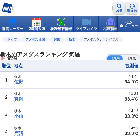
検索
現在地
ほか
全メニュー
雨雲レーダー
2週間天気
花粉飛散情報
ライブカメラ
地震情報
世界天
トップ
アメダス 全国
関東
栃木
アメダスランキング 気温
栃木のアメダスランキング 気温
気温
日最高
日最低
順位
地点
観測値
栃木
14:41
1
佐野
34.0℃
栃木
13:35
2
真岡
33.4℃
栃木
14:18
3
小山
33.3℃
栃木
14:20
4
鹿沼
33.0℃