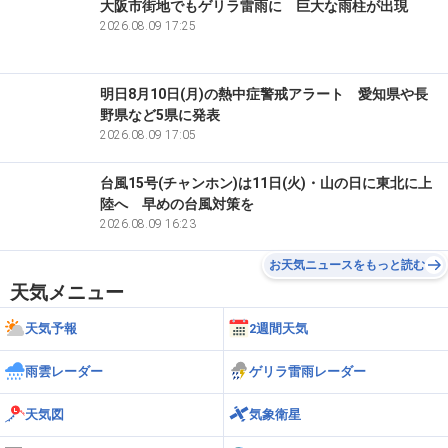
大阪市街地でもゲリラ雷雨に 巨大な雨柱が出現
栃木
12:49
13
那須高原
28.1℃
2026.08.09 17:25
栃木
11:46
14
奥日光
24.4℃
明日8月10日(月)の熱中症警戒アラート 愛知県や長
野県など5県に発表
2026.08.09 17:05
台風15号(チャンホン)は11日(火)・山の日に東北に上
陸へ 早めの台風対策を
2026.08.09 16:23
お天気ニュースをもっと読む
天気メニュー
天気予報
2週間天気
雨雲レーダー
ゲリラ雷雨レーダー
天気図
気象衛星