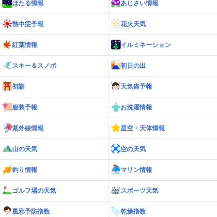
ほたる情報
あじさい情報
熱中症予報
花火天気
紅葉情報
イルミネーション
スキー＆スノボ
初日の出
初詣
天気痛予報
服装予報
お洗濯情報
紫外線情報
星空・天体情報
山の天気
空の天気
釣り情報
マリン情報
ゴルフ場の天気
スポーツ天気
風邪予防指数
乾燥指数