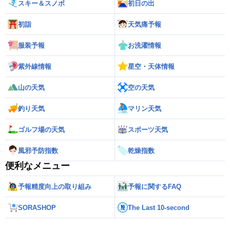
スキー＆スノボ
初日の出
初詣
天気痛予報
服装予報
お洗濯情報
紫外線情報
星空・天体情報
山の天気
空の天気
釣り天気
マリン天気
ゴルフ場の天気
スポーツ天気
風邪予防指数
乾燥指数
便利なメニュー
予報精度向上の取り組み
予報に関するFAQ
SORASHOP
The Last 10-second