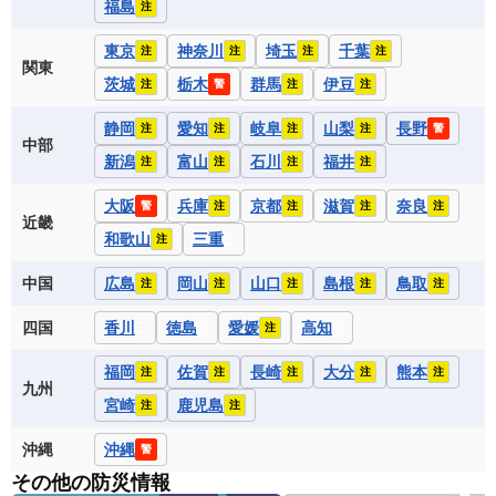
福島
注
東京
神奈川
埼玉
千葉
注
注
注
注
関東
茨城
栃木
群馬
伊豆
注
警
注
注
静岡
愛知
岐阜
山梨
長野
注
注
注
注
警
中部
新潟
富山
石川
福井
注
注
注
注
大阪
兵庫
京都
滋賀
奈良
警
注
注
注
注
近畿
和歌山
三重
注
中国
広島
岡山
山口
島根
鳥取
注
注
注
注
注
四国
香川
徳島
愛媛
高知
注
福岡
佐賀
長崎
大分
熊本
注
注
注
注
注
九州
宮崎
鹿児島
注
注
沖縄
沖縄
警
その他の防災情報