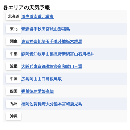
各エリアの天気予報
道央
道南
道北
道東
北海道
青森
岩手
秋田
宮城
山形
福島
東北
東京
神奈川
埼玉
千葉
茨城
栃木
群馬
関東
静岡
愛知
岐阜
山梨
長野
新潟
富山
石川
福井
中部
大阪
兵庫
京都
滋賀
奈良
和歌山
三重
近畿
広島
岡山
山口
島根
鳥取
中国
香川
徳島
愛媛
高知
四国
福岡
佐賀
長崎
大分
熊本
宮崎
鹿児島
九州
沖縄