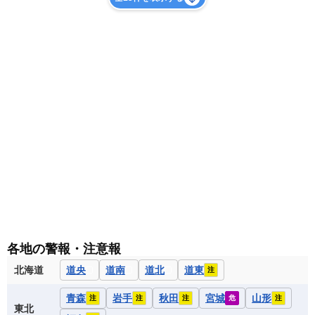
各地の警報・注意報
北海道
道央
道南
道北
道東
注
青森
岩手
秋田
宮城
山形
注
注
注
危
注
東北