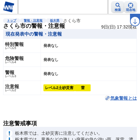
検索
現在地
雨雲レーダー
台風情報
地震情報
さくら市
警報・注意報
2週間天気
ラ
トップ
警報・注意報
栃木県
さくら市の警報・注意報
9日(日) 17:32現在
現在発表中の警報・注意報
特別警報
発表なし
レベル5
危険警報
発表なし
レベル4
警報
発表なし
レベル3
注意報
レベル2
土砂災害
雷
レベル2
気象警報とは
注意警戒事項
栃木県では、土砂災害に注意してください。
栃木県では、竜巻などの激しい突風や急な強い雨、落雷、濃