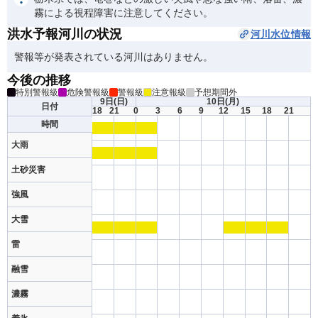
霧による視程障害に注意してください。
洪水予報河川の状況
河川水位情報
警報等が発表されている河川はありません。
今後の推移
特別警報級
危険警報級
警報級
注意報級
予想期間外
9日
(日)
10日
(月)
日付
18
21
0
3
6
9
12
15
18
21
時間
大雨
土砂災害
強風
大雪
雷
融雪
濃霧