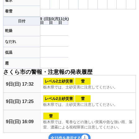
着氷
着雪
9
(日)
10
(月)
11
(火)
日付
日
日
日
乾燥
なだれ
低温
霜
さくら市の警報・注意報の発表履歴
レベル2土砂災害
雷
9日(日) 17:32
栃木県では、土砂災害に注意してください。
レベル2土砂災害
雷
9日(日) 17:25
栃木県では、土砂災害に注意してください。
雷
9日(日) 16:09
栃木県では、竜巻などの激しい突風や急な強い雨、落
雷、濃霧による視程障害に注意してください。
全15件を表示する