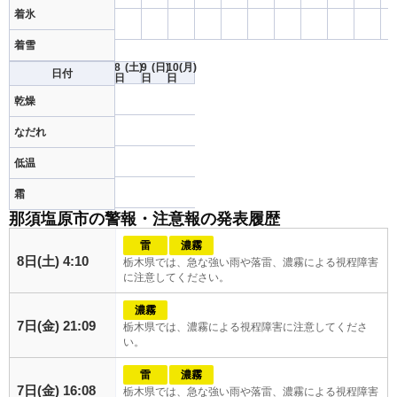
着氷
着雪
8
(土)
9
(日)
10
(月)
日付
日
日
日
乾燥
なだれ
低温
霜
那須塩原市の警報・注意報の発表履歴
雷
濃霧
8日(土) 4:10
栃木県では、急な強い雨や落雷、濃霧による視程障害
に注意してください。
濃霧
7日(金) 21:09
栃木県では、濃霧による視程障害に注意してくださ
い。
雷
濃霧
7日(金) 16:08
栃木県では、急な強い雨や落雷、濃霧による視程障害