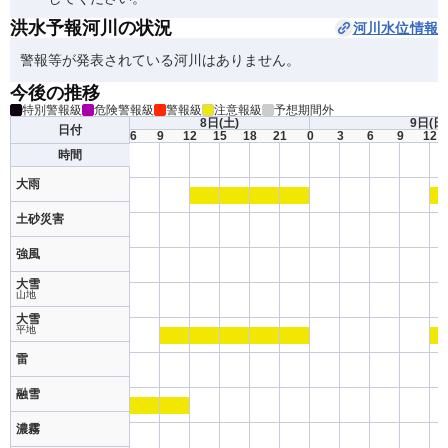
洪水予報河川の状況
河川水位情報
警報等が発表されている河川はありません。
今後の推移
特別警報級
危険警報級
警報級
注意報級
予想期間外
8日
(土)
9日
(日
日付
6
9
12
15
18
21
0
3
6
9
12
時間
大雨
土砂災害
強風
大雪
山地
大雪
平地
雷
融雪
濃霧