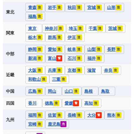
青森
岩手
秋田
宮城
山形
注
注
注
注
注
東北
福島
注
東京
神奈川
埼玉
千葉
茨城
注
注
注
注
関東
栃木
群馬
伊豆
注
注
注
静岡
愛知
岐阜
山梨
長野
注
注
注
注
注
中部
新潟
富山
石川
福井
注
警
注
注
大阪
兵庫
京都
滋賀
奈良
注
注
注
注
近畿
和歌山
三重
注
注
中国
広島
岡山
山口
島根
鳥取
注
注
四国
香川
徳島
愛媛
高知
注
警
注
福岡
佐賀
長崎
大分
熊本
注
注
注
警
注
九州
宮崎
鹿児島
注
危