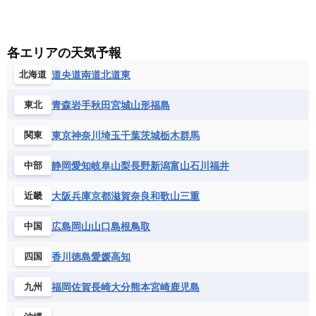
各エリアの天気予報
道央
道南
道北
道東
北海道
青森
岩手
秋田
宮城
山形
福島
東北
東京
神奈川
埼玉
千葉
茨城
栃木
群馬
関東
静岡
愛知
岐阜
山梨
長野
新潟
富山
石川
福井
中部
大阪
兵庫
京都
滋賀
奈良
和歌山
三重
近畿
広島
岡山
山口
島根
鳥取
中国
香川
徳島
愛媛
高知
四国
福岡
佐賀
長崎
大分
熊本
宮崎
鹿児島
九州