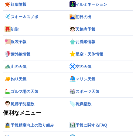
紅葉情報
イルミネーション
スキー＆スノボ
初日の出
初詣
天気痛予報
服装予報
お洗濯情報
紫外線情報
星空・天体情報
山の天気
空の天気
釣り天気
マリン天気
ゴルフ場の天気
スポーツ天気
風邪予防指数
乾燥指数
便利なメニュー
予報精度向上の取り組み
予報に関するFAQ