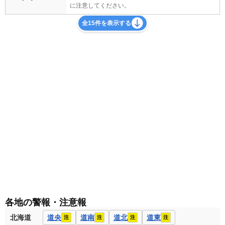
に注意してください。
全15件を表示する
各地の警報・注意報
北海道
道央
道南
道北
道東
注
注
注
注