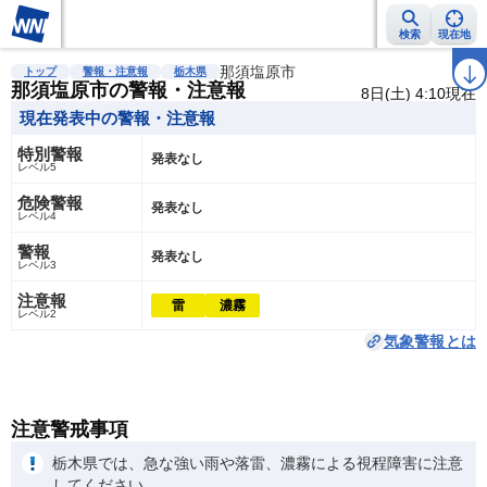
検索
現在地
雨雲レーダー
台風情報
地震情報
那須塩原市
警報・注意報
2週間天気
ラ
トップ
警報・注意報
栃木県
那須塩原市の警報・注意報
8日(土) 4:10現在
現在発表中の警報・注意報
特別警報
発表なし
レベル5
危険警報
発表なし
レベル4
警報
発表なし
レベル3
注意報
雷
濃霧
レベル2
気象警報とは
注意警戒事項
栃木県では、急な強い雨や落雷、濃霧による視程障害に注意
してください。