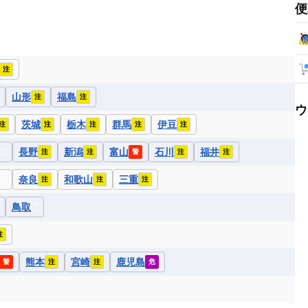
便
注
山形
福島
注
注
ウ
茨城
栃木
群馬
伊豆
注
注
注
注
注
長野
新潟
富山
石川
福井
注
注
警
注
注
奈良
和歌山
三重
注
注
注
鳥取
注
熊本
宮崎
鹿児島
警
注
注
危