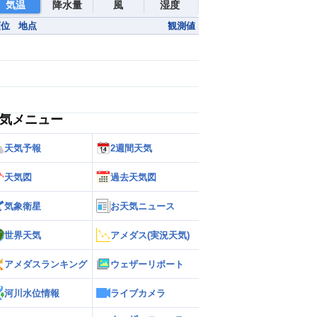
気温
降水量
風
湿度
順位
地点
観測値
気メニュー
天気予報
2週間天気
天気図
過去天気図
気象衛星
お天気ニュース
世界天気
アメダス(実況天気)
アメダスランキング
ウェザーリポート
河川水位情報
ライブカメラ