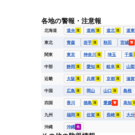
各地の警報・注意報
北海道
道央
道南
道北
道東
注
注
注
東北
青森
岩手
秋田
宮城
注
警
関東
東京
神奈川
埼玉
千葉
注
中部
静岡
愛知
岐阜
山梨
注
注
注
近畿
大阪
兵庫
京都
滋賀
注
注
注
中国
広島
岡山
山口
島根
注
注
四国
香川
徳島
愛媛
高知
注
警
九州
福岡
佐賀
長崎
大分
注
注
注
沖縄
沖縄
危