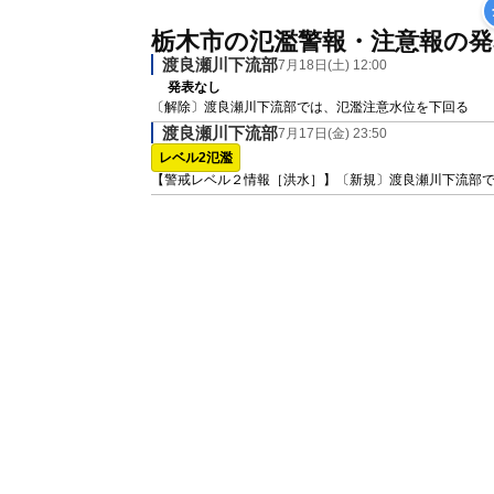
栃木市の氾濫警報・注意報の発
渡良瀬川下流部
7月18日(土) 12:00
発表なし
〔解除〕渡良瀬川下流部では、氾濫注意水位を下回る
渡良瀬川下流部
7月17日(金) 23:50
レベル2氾濫
【警戒レベル２情報［洪水］】〔新規〕渡良瀬川下流部