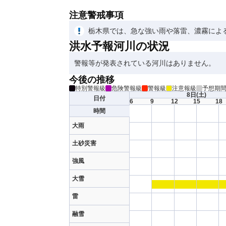
注意警戒事項
栃木県では、急な強い雨や落雷、濃霧によ
洪水予報河川の状況
警報等が発表されている河川はありません。
今後の推移
特別警報級
危険警報級
警報級
注意報級
予想期
8日
(土)
日付
6
9
12
15
18
時間
大雨
土砂災害
強風
大雪
雷
融雪