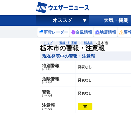
オススメ
天気・観測
雨雲レーダー
台風情報
地震情報
警
栃木市
トップ
警報・注意報
栃木県
栃木市の警報・注意報
現在発表中の警報・注意報
特別警報
発表なし
レベル5
危険警報
発表なし
レベル4
警報
発表なし
レベル3
注意報
雷
レベル2