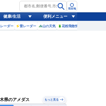
現在地
健康/生活
便利メニュー
風レーダー
雷レーダー
山の天気
花粉飛散情報
世界天気
木県のアメダス
もっと見る