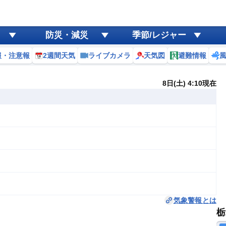
防災・減災
季節/レジャー
報・注意報
2週間天気
ライブカメラ
天気図
避難情報
8日(土) 4:10現在
気象警報とは
栃