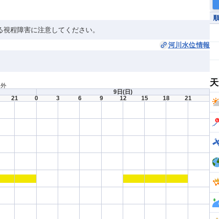
る視程障害に注意してください。
河川水位情報
天
間外
9日
(日)
21
0
3
6
9
12
15
18
21