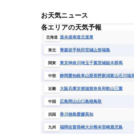
お天気ニュース
各エリアの天気予報
道央
道南
道北
道東
北海道
青森
岩手
秋田
宮城
山形
福島
東北
東京
神奈川
埼玉
千葉
茨城
栃木
群馬
関東
静岡
愛知
岐阜
山梨
長野
新潟
富山
石川
福
中部
大阪
兵庫
京都
滋賀
奈良
和歌山
三重
近畿
広島
岡山
山口
島根
鳥取
中国
香川
徳島
愛媛
高知
四国
福岡
佐賀
長崎
大分
熊本
宮崎
鹿児島
九州