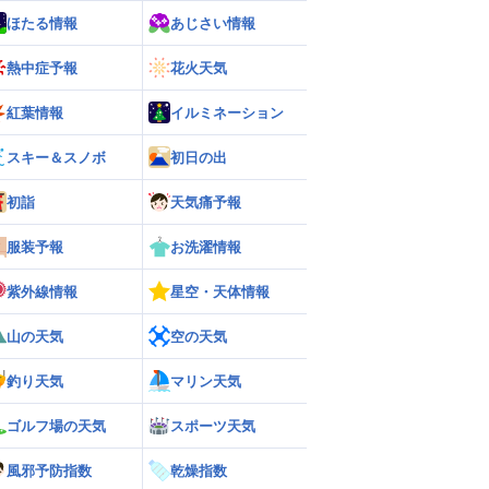
ほたる情報
あじさい情報
熱中症予報
花火天気
紅葉情報
イルミネーション
スキー＆スノボ
初日の出
初詣
天気痛予報
服装予報
お洗濯情報
紫外線情報
星空・天体情報
山の天気
空の天気
釣り天気
マリン天気
ゴルフ場の天気
スポーツ天気
風邪予防指数
乾燥指数