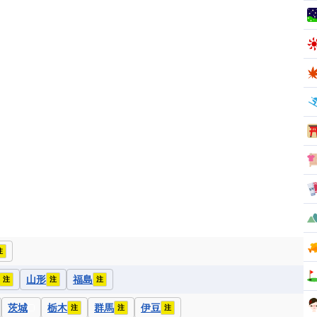
注
山形
福島
注
注
注
茨城
栃木
群馬
伊豆
注
注
注