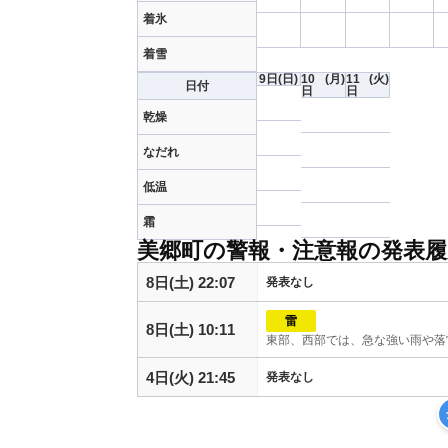
着氷
着雪
9日
(日)
10
(月)
11
(火)
日付
日
日
乾燥
なだれ
低温
霜
美郷町の警報・注意報の発表履
8日(土) 22:07
発表なし
雷
8日(土) 10:11
東部、西部では、急な強い雨や落
4日(火) 21:45
発表なし