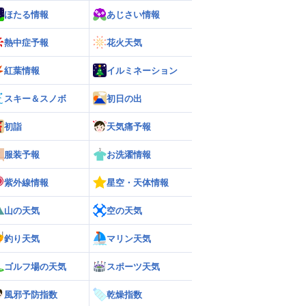
ほたる情報
あじさい情報
熱中症予報
花火天気
紅葉情報
イルミネーション
スキー＆スノボ
初日の出
初詣
天気痛予報
服装予報
お洗濯情報
紫外線情報
星空・天体情報
山の天気
空の天気
釣り天気
マリン天気
ゴルフ場の天気
スポーツ天気
風邪予防指数
乾燥指数