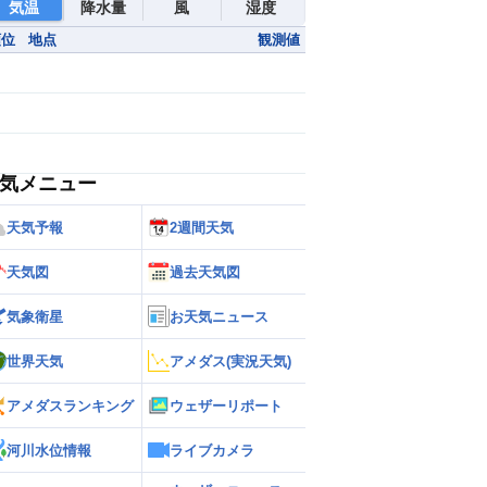
気温
降水量
風
湿度
順位
地点
観測値
気メニュー
天気予報
2週間天気
天気図
過去天気図
気象衛星
お天気ニュース
世界天気
アメダス(実況天気)
アメダスランキング
ウェザーリポート
河川水位情報
ライブカメラ