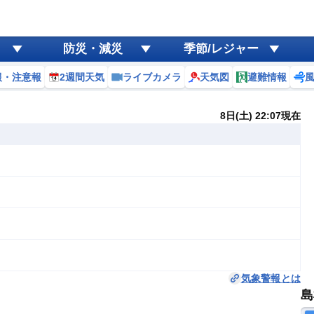
防災・減災
季節/レジャー
報・注意報
2週間天気
ライブカメラ
天気図
避難情報
8日(土) 22:07現在
気象警報とは
島