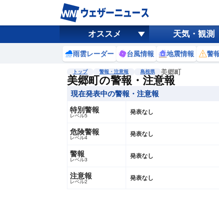
オススメ
天気・観測
雨雲レーダー
台風情報
地震情報
警
美郷町
トップ
警報・注意報
島根県
美郷町の警報・注意報
現在発表中の警報・注意報
特別警報
発表なし
レベル5
危険警報
発表なし
レベル4
警報
発表なし
レベル3
注意報
発表なし
レベル2