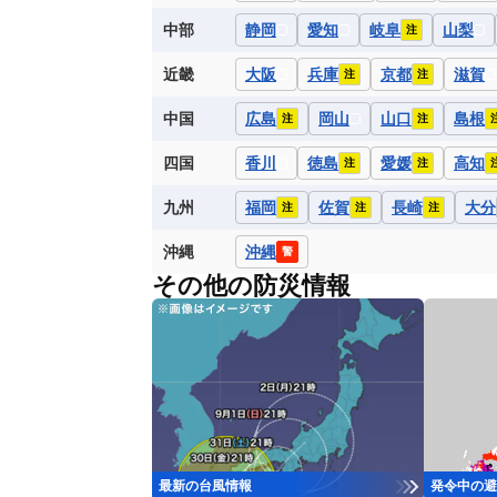
中部
静岡
愛知
岐阜
山梨
注
近畿
大阪
兵庫
京都
滋賀
注
注
中国
広島
岡山
山口
島根
注
注
四国
香川
徳島
愛媛
高知
注
注
九州
福岡
佐賀
長崎
大分
注
注
注
沖縄
沖縄
警
その他の防災情報
最新の台風情報
発令中の避