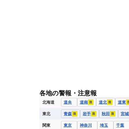
各地の警報・注意報
北海道
道央
道南
道北
道東
注
注
東北
青森
岩手
秋田
宮城
注
注
注
関東
東京
神奈川
埼玉
千葉