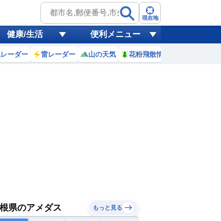
現在地
健康/生活
便利メニュー
風レーダー
雷レーダー
山の天気
花粉飛散情報
世界天気
根県のアメダス
もっと見る