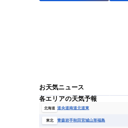
お天気ニュース
各エリアの天気予報
道央
道南
道北
道東
北海道
青森
岩手
秋田
宮城
山形
福島
東北