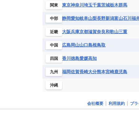
東京
神奈川
埼玉
千葉
茨城
栃木
群馬
関東
静岡
愛知
岐阜
山梨
長野
新潟
富山
石川
福
中部
大阪
兵庫
京都
滋賀
奈良
和歌山
三重
近畿
広島
岡山
山口
島根
鳥取
中国
香川
徳島
愛媛
高知
四国
福岡
佐賀
長崎
大分
熊本
宮崎
鹿児島
九州
沖縄
会社概要
利用規約
プラ