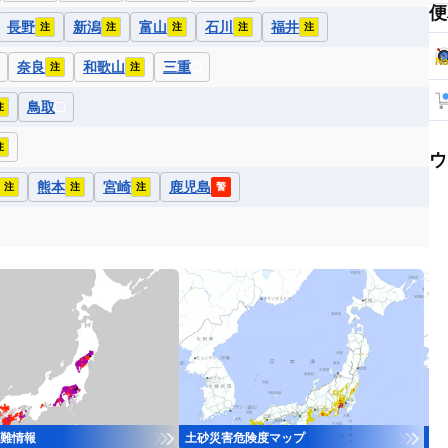
便
長野
新潟
富山
石川
福井
注
注
注
注
注
奈良
和歌山
三重
注
注
鳥取
注
注
ウ
熊本
宮崎
鹿児島
注
注
注
警
難情報
土砂災害危険度マップ
河