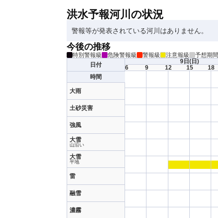
洪水予報河川の状況
警報等が発表されている河川はありません。
今後の推移
特別警報級
危険警報級
警報級
注意報級
予想期
9日
(日)
日付
6
9
12
15
18
時間
大雨
土砂災害
強風
大雪
山沿い
大雪
平地
雷
融雪
濃霧