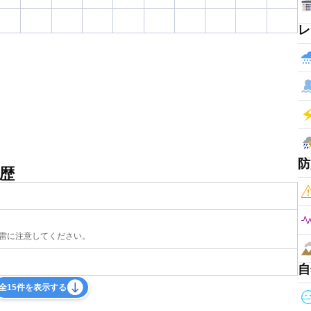
レ
防
歴
雷に注意してください。
自
全15件を表示する