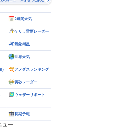
2週間天気
ゲリラ雷雨レーダー
気象衛星
世界天気
気)
アメダスランキング
黄砂レーダー
ス
ウェザーリポート
長期予報
ニュー