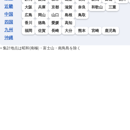
近畿
大阪
兵庫
京都
滋賀
奈良
和歌山
三重
16
津和野
島根
中国
広島
岡山
山口
島根
鳥取
四国
香川
徳島
愛媛
高知
17
瑞穂
島根
九州
福岡
佐賀
長崎
大分
熊本
宮崎
鹿児島
18
掛合
島根
沖縄
19
※ 集計地点は昭和(南極)・富士山・南鳥島を除く
吉賀
島根