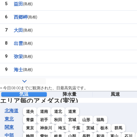
5
益田
島根
6
西郷岬
島根
7
大田
島根
8
出雲
島根
9
弥栄
島根
9
海士
島根
11
高津
島根
※ 今日08:00までに観測された、日最高気温です。
気温
降水量
風速
12
斐川
島根
エリア毎のアメダス(実況)
13
川本
島根
北海道
道央
道南
道北
道東
東北
青森
岩手
秋田
宮城
山形
福島
14
赤名
島根
関東
東京
神奈川
埼玉
千葉
茨城
栃木
群馬
15
中部
横田
島根
静岡
愛知
岐阜
山梨
長野
新潟
富山
石川