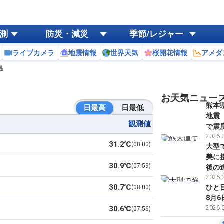
測
防災・減災
季節/レジャー
ライブカメラ
地震情報
世界天気
桜開花情報
アメダ
温
お天気ニュー
熊本
日最高
日最低
地震
観測値
で震
2026.0
31.2℃
08:00
大型
美に
30.9℃
07:59
後の
2026.0
30.7℃
ひと
08:00
8月6
30.6℃
2026.0
07:56