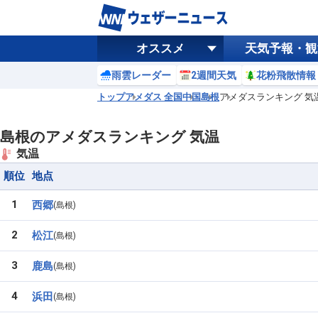
オススメ
天気予報・観
雨雲レーダー
2週間天気
花粉飛散情報
トップ
アメダス 全国
中国
島根
アメダスランキング 気
島根のアメダスランキング 気温
気温
順位
地点
1
西郷
島根
2
松江
島根
3
鹿島
島根
4
浜田
島根