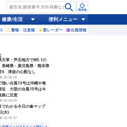
現在地
健康/生活
便利メニュー
ス
警報・注意報
雷レーダー
台風情報
お天気ニュース
ス
県天草・芦北地方でM5.1の
 長崎県・鹿児島県・熊本県
度4 津波の心配なし
8.06 08:05
で強い台風13号は沖縄や奄
接近 大型の台風15号は今
進路に注意
8.06 06:09
目でわかる今日の傘マップ
日(木)
8.06 05:47
お天気ニュースをもっと読む