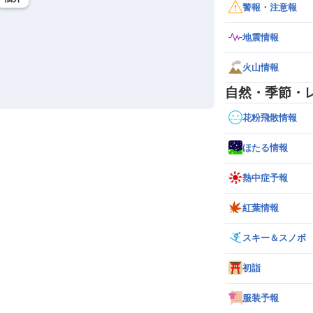
警報・注意報
27.8℃
08:00
地震情報
26.6℃
08:00
火山情報
26.0℃
08:00
自然・季節・
25.0℃
07:54
花粉飛散情報
ほたる情報
熱中症予報
紅葉情報
スキー＆スノボ
初詣
服装予報