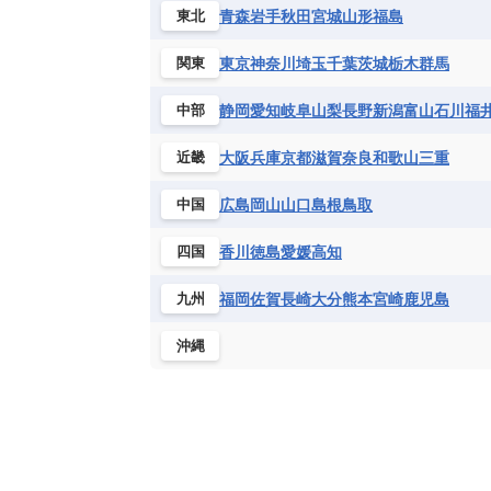
ハイチ共和国
バハマ
バルバド
青森
岩手
秋田
宮城
山形
福島
東北
シエラレオネ共和国
ジブチ共和国
ブラジル
プエルトリコ
ベネズ
セントヘレナ諸島
セーシェル
東京
神奈川
埼玉
千葉
茨城
栃木
群馬
関東
ボリビア
マルティニーク
メキ
チュニジア
トーゴ
ナイジェリ
静岡
愛知
岐阜
山梨
長野
新潟
富山
石川
福
中部
ブルキナファソ
ブルンジ共和国
マラウイ共和国
マリ
モザンビ
大阪
兵庫
京都
滋賀
奈良
和歌山
三重
近畿
モーリタニア
リビア
リベリア
広島
岡山
山口
島根
鳥取
中国
中央アフリカ共和国
南アフリカ共
香川
徳島
愛媛
高知
四国
福岡
佐賀
長崎
大分
熊本
宮崎
鹿児島
九州
沖縄