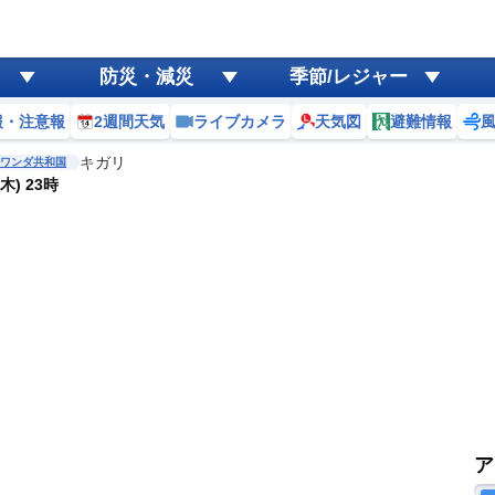
防災・減災
季節/レジャー
報・注意報
2週間天気
ライブカメラ
天気図
避難情報
キガリ
ワンダ共和国
木) 23時
ア