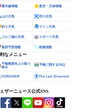
紫外線情報
星空・天体情報
山の天気
空の天気
釣り天気
マリン天気
ゴルフ場の天気
スポーツ天気
風邪予防指数
乾燥指数
利なメニュー
予報精度向上の取り
予報に関するFAQ
組み
SORASHOP
The Last 10-second
ェザーニュース公式SNS