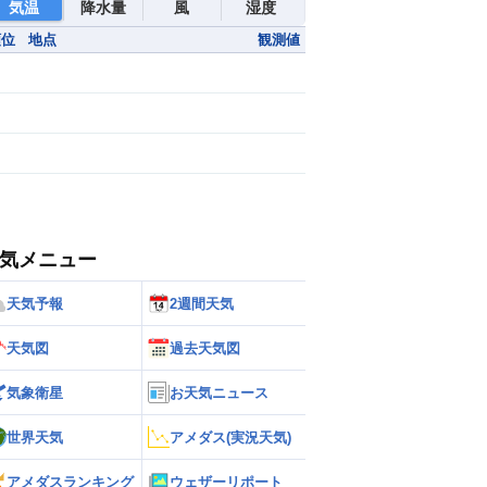
気温
降水量
風
湿度
順位
地点
観測値
気メニュー
天気予報
2週間天気
天気図
過去天気図
気象衛星
お天気ニュース
世界天気
アメダス(実況天気)
アメダスランキング
ウェザーリポート