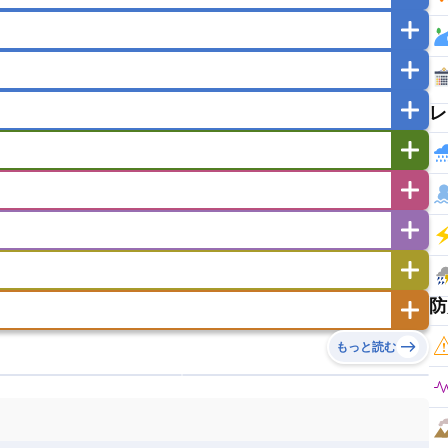
マカオ
モンゴル
北朝鮮
ガポール
タイ
フィリピン
ブルネイ
ー
ラオス人民民主共和国
東ティモール民主共和国
レ
バングラデシュ
パキスタン
ブータン王国
イエメン
イスラエル
イラク
イラン
フスタン
カタール
キプロス
キルギス
ゼルバイジャン
アルバニア
アルメニア
リア
タジキスタン
トルクメニスタン
トルコ
エストニア
オランダ
オーストリア
キリバス
クック諸島
グアム
サイパン
サンマリノ共和国
ジブラルタル
ジョージア
ヒチ
ツバル
トンガ
ナウル共和国
ニウエ
バーミューダ諸島
スロバキア
スロベニア共和国
セルビア
ド
ハワイ
バヌアツ
パプアニューギニア
防
ノルウェー
ハンガリー
バチカン市国
チン
アンティグア・バーブーダ
ウルグアイ
島
ミクロネシア連邦
ワリス・フテュナ
リア
ベラルーシ
ベルギー
もっと読む
イアナ
キューバ
グアテマラ
グアドループ
ダ
エジプト
エスワティニ王国
エチオピア
ガル
ポーランド
マルタ
モナコ公国
リカ
コロンビア
ジャマイカ
スリナム
ボベルデ
ガボン
ガンビア
ガーナ共和国
ア
リトアニア
リヒテンシュタイン
セントビンセント及びグレナディーン諸島
セントルシア
ニア
コモロ連合
コンゴ共和国
シア
北マケドニア
ミニカ共和国
ドミニカ国
ニカラグア共和国
ル
サントメ・プリンシペ民主共和国
ザンビア共和国