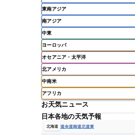
東南アジア
韓国
中国
台湾
香港
南アジア
インドネシア
カンボジア
シン
中東
ベトナム
マレーシア
ミャンマ
インド
スリランカ
ネパール
ヨーロッパ
モルディブ
アフガニスタン
アラブ首長国連邦
オセアニア・太平洋
ウズベキスタン
オマーン
カザ
アイスランド
アイルランド
ア
クウェート
サウジアラビア
シ
北アメリカ
イギリス
イタリア
ウクライナ
アメリカ領サモア
オーストラリア
バーレーン
ヨルダン
レバノン
ギリシャ
クロアチア
コソボ
中南米
サモア独立国
ソロモン諸島
タ
アメリカ
アラスカ
カナダ
スイス
スウェーデン
スペイン
ニューカレドニア
ニュージーラン
アフリカ
チェコ
デンマーク
ドイツ
アメリカ領バージン諸島
アルゼン
パラオ
フィジー
マーシャル諸
お天気ニュース
フィンランド
フランス
ブルガ
エクアドル
エルサルバドル
ガ
アルジェリア
アンゴラ
ウガン
ボスニア・ヘルツェゴビナ
ポルト
グレナダ
ケイマン諸島
コスタ
日本各地の天気予報
エリトリア国
カメルーン
カー
モルドバ
モンテネグロ
ラトビ
セントクリストファー・ネービス
ギニア
ギニアビサウ共和国
ケ
道央
道南
道北
道東
北海道
ルクセンブルク
ルーマニア
ロ
チリ
トリニダード・トバゴ
ド
コンゴ民主共和国
コートジボワー