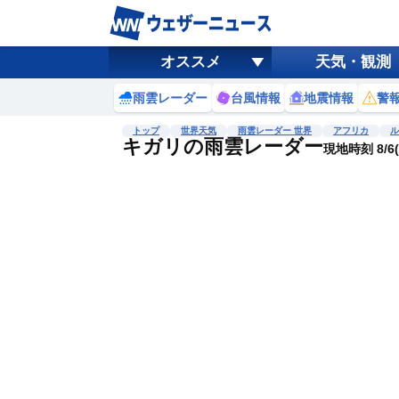
オススメ
天気・観測
雨雲レーダー
台風情報
地震情報
警
トップ
世界天気
雨雲レーダー 世界
アフリカ
ル
キガリの雨雲レーダー
現地時刻 8/6(