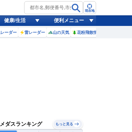
現在地
健康/生活
便利メニュー
風レーダー
雷レーダー
山の天気
花粉飛散情報
世界天気
メダスランキング
もっと見る