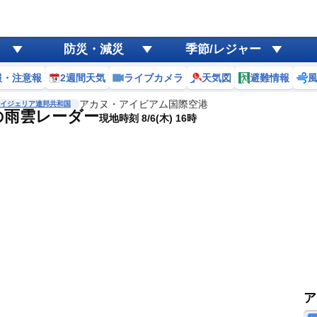
防災・減災
季節/レジャー
報・注意報
2週間天気
ライブカメラ
天気図
避難情報
アカヌ・アイビアム国際空港
イジェリア連邦共和国
の雨雲レーダー
現地時刻 8/6(木) 16時
ア