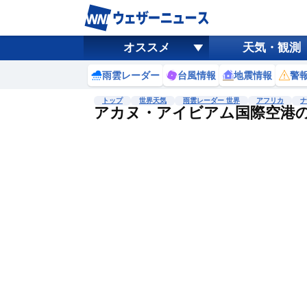
オススメ
天気・観測
雨雲レーダー
台風情報
地震情報
警
トップ
世界天気
雨雲レーダー 世界
アフリカ
ナ
アカヌ・アイビアム国際空港