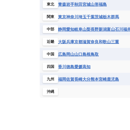
ハイチ共和国
バハマ
バルバド
青森
岩手
秋田
宮城
山形
福島
東北
シエラレオネ共和国
ジブチ共和国
ブラジル
プエルトリコ
ベネズ
セントヘレナ諸島
セーシェル
東京
神奈川
埼玉
千葉
茨城
栃木
群馬
関東
ボリビア
マルティニーク
メキ
チュニジア
トーゴ
ナイジェリ
静岡
愛知
岐阜
山梨
長野
新潟
富山
石川
福
中部
ブルキナファソ
ブルンジ共和国
マラウイ共和国
マリ
モザンビ
大阪
兵庫
京都
滋賀
奈良
和歌山
三重
近畿
モーリタニア
リビア
リベリア
広島
岡山
山口
島根
鳥取
中国
中央アフリカ共和国
南アフリカ共
香川
徳島
愛媛
高知
四国
福岡
佐賀
長崎
大分
熊本
宮崎
鹿児島
九州
沖縄