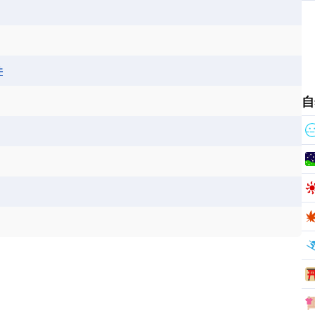
ス
パナマ
パラグアイ
フランス領ギアナ
ジンバブエ
スーダン
セネガル
エラ
ベリーズ
ペルー
ホンジュラス
ソマリア連邦共和国
タンザニア
チャド
シコ
ア連邦共和国
ナミビア
ニジェール
井
ベナン
ボツワナ
マダガスカル
ーク
モロッコ
モーリシャス共和国
自
共和国
ルワンダ共和国
レソト王国
和国
南スーダン
赤道ギニア共和国