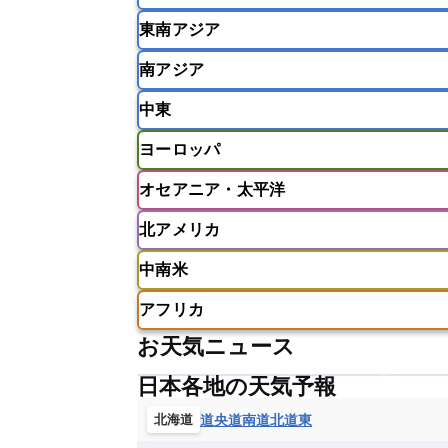
東南アジア
韓国
中国
台湾
香港
南アジア
インドネシア
カンボジア
シン
中東
ベトナム
マレーシア
ミャンマ
インド
スリランカ
ネパール
ヨーロッパ
モルディブ
アフガニスタン
アラブ首長国連邦
オセアニア・太平洋
ウズベキスタン
オマーン
カザ
アイスランド
アイルランド
ア
クウェート
サウジアラビア
シ
北アメリカ
イギリス
イタリア
ウクライナ
アメリカ領サモア
オーストラリア
バーレーン
ヨルダン
レバノン
ギリシャ
クロアチア
コソボ
中南米
サモア独立国
ソロモン諸島
タ
アメリカ
アラスカ
カナダ
スイス
スウェーデン
スペイン
ニューカレドニア
ニュージーラン
アフリカ
チェコ
デンマーク
ドイツ
アメリカ領バージン諸島
アルゼン
パラオ
フィジー
マーシャル諸
お天気ニュース
フィンランド
フランス
ブルガ
エクアドル
エルサルバドル
ガ
アルジェリア
アンゴラ
ウガン
ボスニア・ヘルツェゴビナ
ポルト
グレナダ
ケイマン諸島
コスタ
日本各地の天気予報
エリトリア国
カメルーン
カー
モルドバ
モンテネグロ
ラトビ
セントクリストファー・ネービス
ギニア
ギニアビサウ共和国
ケ
道央
道南
道北
道東
北海道
ルクセンブルク
ルーマニア
ロ
チリ
トリニダード・トバゴ
ド
コンゴ民主共和国
コートジボワー