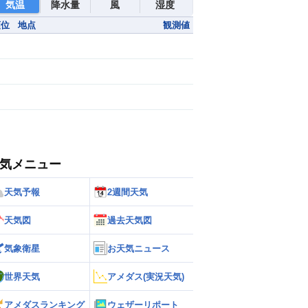
気温
降水量
風
湿度
順位
地点
観測値
気メニュー
天気予報
2週間天気
天気図
過去天気図
気象衛星
お天気ニュース
世界天気
アメダス(実況天気)
アメダスランキング
ウェザーリポート