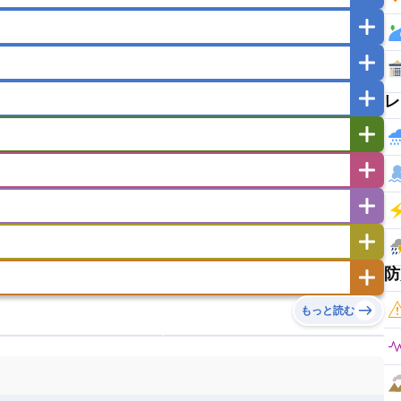
マカオ
モンゴル
北朝鮮
ガポール
タイ
フィリピン
ブルネイ
ー
ラオス人民民主共和国
東ティモール民主共和国
レ
バングラデシュ
パキスタン
ブータン王国
イエメン
イスラエル
イラク
イラン
フスタン
カタール
キプロス
キルギス
ゼルバイジャン
アルバニア
アルメニア
リア
タジキスタン
トルクメニスタン
トルコ
エストニア
オランダ
オーストリア
キリバス
クック諸島
グアム
サイパン
サンマリノ共和国
ジブラルタル
ジョージア
ヒチ
ツバル
トンガ
ナウル共和国
ニウエ
バーミューダ諸島
スロバキア
スロベニア共和国
セルビア
ド
ハワイ
バヌアツ
パプアニューギニア
防
ノルウェー
ハンガリー
バチカン市国
チン
アンティグア・バーブーダ
ウルグアイ
島
ミクロネシア連邦
ワリス・フテュナ
リア
ベラルーシ
ベルギー
もっと読む
イアナ
キューバ
グアテマラ
グアドループ
ダ
エジプト
エスワティニ王国
エチオピア
ガル
ポーランド
マルタ
モナコ公国
リカ
コロンビア
ジャマイカ
スリナム
ボベルデ
ガボン
ガンビア
ガーナ共和国
ア
リトアニア
リヒテンシュタイン
セントビンセント及びグレナディーン諸島
セントルシア
ニア
コモロ連合
コンゴ共和国
シア
北マケドニア
ミニカ共和国
ドミニカ国
ニカラグア共和国
ル
サントメ・プリンシペ民主共和国
ザンビア共和国