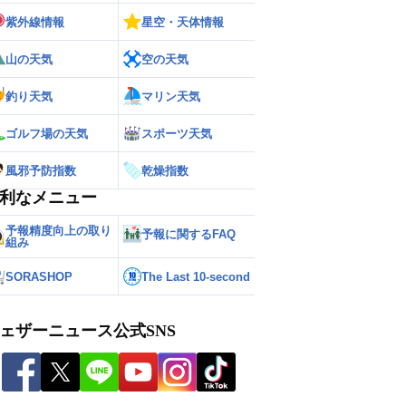
紫外線情報
星空・天体情報
山の天気
空の天気
釣り天気
マリン天気
ゴルフ場の天気
スポーツ天気
風邪予防指数
乾燥指数
利なメニュー
予報精度向上の取り
予報に関するFAQ
組み
SORASHOP
The Last 10-second
ェザーニュース公式SNS