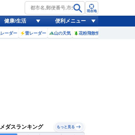
現在地
健康/生活
便利メニュー
風レーダー
雷レーダー
山の天気
花粉飛散情報
世界天気
メダスランキング
もっと見る