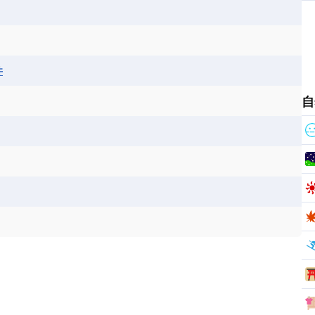
ス
パナマ
パラグアイ
フランス領ギアナ
ジンバブエ
スーダン
セネガル
エラ
ベリーズ
ペルー
ホンジュラス
ソマリア連邦共和国
タンザニア
チャド
シコ
ア連邦共和国
ナミビア
ニジェール
井
ベナン
ボツワナ
マダガスカル
ーク
モロッコ
モーリシャス共和国
自
共和国
ルワンダ共和国
レソト王国
和国
南スーダン
赤道ギニア共和国