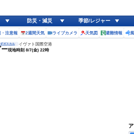
防災・減災
季節/レジャー
報・注意報
2週間天気
ライブカメラ
天気図
避難情報
イヴァト国際空港
ダガスカル
ダー
現地時刻 8/7(金) 22時
ア