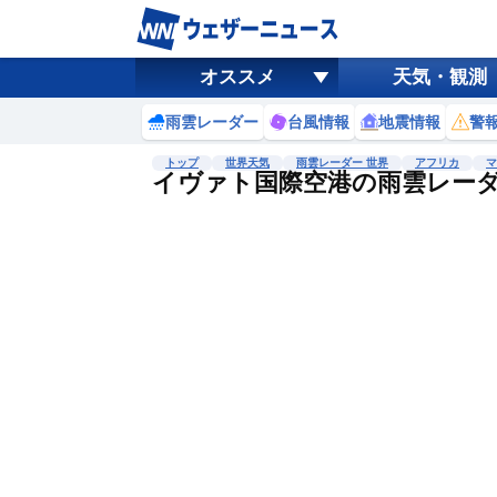
オススメ
天気・観測
雨雲レーダー
台風情報
地震情報
警
トップ
世界天気
雨雲レーダー 世界
アフリカ
マ
イヴァト国際空港の雨雲レー