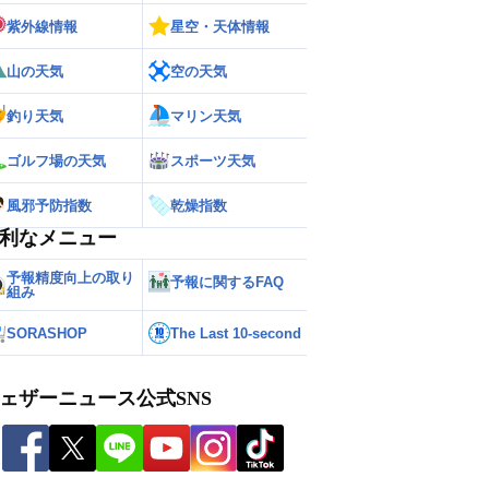
紫外線情報
星空・天体情報
山の天気
空の天気
釣り天気
マリン天気
ゴルフ場の天気
スポーツ天気
風邪予防指数
乾燥指数
利なメニュー
予報精度向上の取り
予報に関するFAQ
組み
SORASHOP
The Last 10-second
ェザーニュース公式SNS