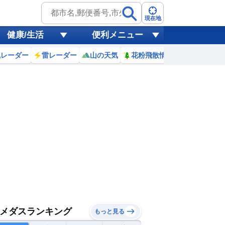
現在地
健康/生活
便利メニュー
風レーダー
雷レーダー
山の天気
花粉飛散情報
世界天気
メダスランキング
もっと見る