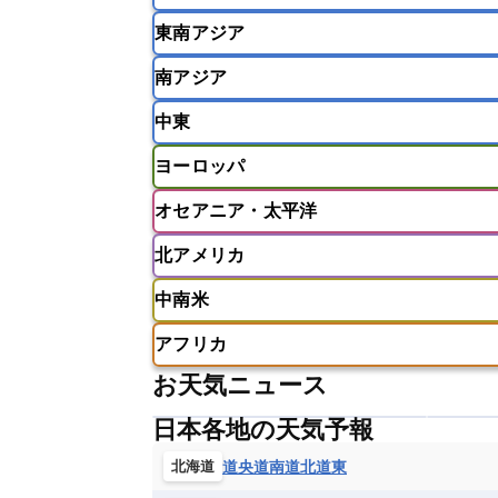
東南アジア
韓国
中国
台湾
香港
南アジア
インドネシア
カンボジア
シン
中東
ベトナム
マレーシア
ミャンマ
インド
スリランカ
ネパール
ヨーロッパ
モルディブ
アフガニスタン
アラブ首長国連邦
オセアニア・太平洋
ウズベキスタン
オマーン
カザ
アイスランド
アイルランド
ア
クウェート
サウジアラビア
シ
北アメリカ
イギリス
イタリア
ウクライナ
アメリカ領サモア
オーストラリア
バーレーン
ヨルダン
レバノン
ギリシャ
クロアチア
コソボ
中南米
サモア独立国
ソロモン諸島
タ
アメリカ
アラスカ
カナダ
スイス
スウェーデン
スペイン
ニューカレドニア
ニュージーラン
アフリカ
チェコ
デンマーク
ドイツ
アメリカ領バージン諸島
アルゼン
パラオ
フィジー
マーシャル諸
お天気ニュース
フィンランド
フランス
ブルガ
エクアドル
エルサルバドル
ガ
アルジェリア
アンゴラ
ウガン
ボスニア・ヘルツェゴビナ
ポルト
グレナダ
ケイマン諸島
コスタ
日本各地の天気予報
エリトリア国
カメルーン
カー
モルドバ
モンテネグロ
ラトビ
セントクリストファー・ネービス
ギニア
ギニアビサウ共和国
ケ
道央
道南
道北
道東
北海道
ルクセンブルク
ルーマニア
ロ
チリ
トリニダード・トバゴ
ド
コンゴ民主共和国
コートジボワー