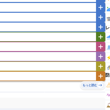
マカオ
モンゴル
北朝鮮
ガポール
タイ
フィリピン
ブルネイ
ー
ラオス人民民主共和国
東ティモール民主共和国
レ
バングラデシュ
パキスタン
ブータン王国
イエメン
イスラエル
イラク
イラン
フスタン
カタール
キプロス
キルギス
ゼルバイジャン
アルバニア
アルメニア
リア
タジキスタン
トルクメニスタン
トルコ
エストニア
オランダ
オーストリア
キリバス
クック諸島
グアム
サイパン
サンマリノ共和国
ジブラルタル
ジョージア
ヒチ
ツバル
トンガ
ナウル共和国
ニウエ
バーミューダ諸島
スロバキア
スロベニア共和国
セルビア
ド
ハワイ
バヌアツ
パプアニューギニア
防
ノルウェー
ハンガリー
バチカン市国
チン
アンティグア・バーブーダ
ウルグアイ
島
ミクロネシア連邦
ワリス・フテュナ
リア
ベラルーシ
ベルギー
もっと読む
イアナ
キューバ
グアテマラ
グアドループ
ダ
エジプト
エスワティニ王国
エチオピア
ガル
ポーランド
マルタ
モナコ公国
リカ
コロンビア
ジャマイカ
スリナム
ボベルデ
ガボン
ガンビア
ガーナ共和国
ア
リトアニア
リヒテンシュタイン
セントビンセント及びグレナディーン諸島
セントルシア
ニア
コモロ連合
コンゴ共和国
シア
北マケドニア
ミニカ共和国
ドミニカ国
ニカラグア共和国
ル
サントメ・プリンシペ民主共和国
ザンビア共和国