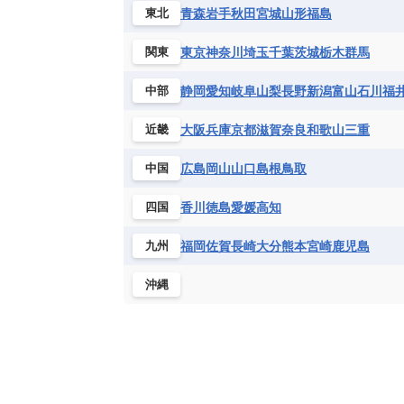
ハイチ共和国
バハマ
バルバド
青森
岩手
秋田
宮城
山形
福島
東北
シエラレオネ共和国
ジブチ共和国
ブラジル
プエルトリコ
ベネズ
セントヘレナ諸島
セーシェル
東京
神奈川
埼玉
千葉
茨城
栃木
群馬
関東
ボリビア
マルティニーク
メキ
チュニジア
トーゴ
ナイジェリ
静岡
愛知
岐阜
山梨
長野
新潟
富山
石川
福
中部
ブルキナファソ
ブルンジ共和国
マラウイ共和国
マリ
モザンビ
大阪
兵庫
京都
滋賀
奈良
和歌山
三重
近畿
モーリタニア
リビア
リベリア
広島
岡山
山口
島根
鳥取
中国
中央アフリカ共和国
南アフリカ共
香川
徳島
愛媛
高知
四国
福岡
佐賀
長崎
大分
熊本
宮崎
鹿児島
九州
沖縄