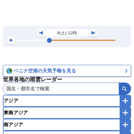
8(土) 12時
ベニナ空港の天気予報を見る
世界各地の雨雲レーダー
アジア
東南アジア
韓国
中国
台湾
香港
マカオ
南アジア
モンゴル
北朝鮮
インドネシア
カンボジア
シンガポール