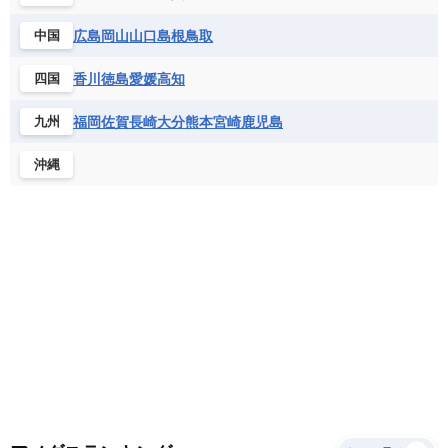
サントメ・プリンシペ民主共和国
ザンビア共和国
モナコ公国
モルドバ
モンテネグロ
ドミニカ共和国
ドミニカ国
広島
岡山
山口
島根
鳥取
中国
シエラレオネ共和国
ジブチ共和国
ラトビア
リトアニア
リヒテンシュタイン
ニカラグア共和国
ハイチ共和国
バハマ
ジンバブエ
スーダン
セネガル
ルクセンブルク
ルーマニア
ロシア
香川
徳島
愛媛
高知
四国
バルバドス
パナマ
パラグアイ
セントヘレナ諸島
セーシェル
北マケドニア
フランス領ギアナ
ブラジル
プエルトリコ
ソマリア連邦共和国
タンザニア
チャド
福岡
佐賀
長崎
大分
熊本
宮崎
鹿児島
九州
ベネズエラ
ベリーズ
ペルー
チュニジア
トーゴ
ナイジェリア連邦共和国
沖縄
ホンジュラス
ボリビア
マルティニーク
ナミビア
ニジェール
ブルキナファソ
メキシコ
ブルンジ共和国
ベナン
ボツワナ
マダガスカル
マラウイ共和国
マリ
モザンビーク
モロッコ
モーリシャス共和国
モーリタニア
リビア
リベリア共和国
ルワンダ共和国
レソト王国
中央アフリカ共和国
南アフリカ共和国
南スーダン
赤道ギニア共和国