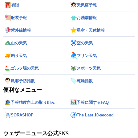
初詣
天気痛予報
服装予報
お洗濯情報
紫外線情報
星空・天体情報
山の天気
空の天気
釣り天気
マリン天気
ゴルフ場の天気
スポーツ天気
風邪予防指数
乾燥指数
便利なメニュー
予報精度向上の取り組み
予報に関するFAQ
SORASHOP
The Last 10-second
ウェザーニュース公式SNS