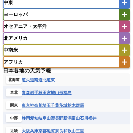
中東
タイ
フィリピン
ブルネイ
ベトナム
インド
スリランカ
ネパール
マレーシア
ミャンマー
ヨーロッパ
バングラデシュ
パキスタン
ブータン王国
アフガニスタン
アラブ首長国連邦
イエメン
ラオス人民民主共和国
東ティモール民主共和国
モルディブ
オセアニア・太平洋
イスラエル
イラク
イラン
アイスランド
アイルランド
ウズベキスタン
オマーン
カザフスタン
北アメリカ
アゼルバイジャン
アルバニア
アルメニア
アメリカ領サモア
オーストラリア
キリバス
カタール
キプロス
キルギス
イギリス
イタリア
ウクライナ
中南米
クック諸島
グアム
サイパン
クウェート
サウジアラビア
シリア
アメリカ
アラスカ
カナダ
エストニア
オランダ
オーストリア
サモア独立国
ソロモン諸島
タヒチ
タジキスタン
トルクメニスタン
トルコ
アフリカ
バーミューダ諸島
ギリシャ
クロアチア
コソボ
アメリカ領バージン諸島
アルゼンチン
ツバル
トンガ
ナウル共和国
ニウエ
バーレーン
ヨルダン
レバノン
日本各地の天気予報
サンマリノ共和国
ジブラルタル
ジョージア
アンティグア・バーブーダ
ウルグアイ
ニューカレドニア
ニュージーランド
ハワイ
アルジェリア
アンゴラ
ウガンダ
道央
道南
道北
道東
北海道
スイス
スウェーデン
スペイン
エクアドル
エルサルバドル
ガイアナ
バヌアツ
パプアニューギニア
パラオ
エジプト
エスワティニ王国
エチオピア
スロバキア
スロベニア共和国
セルビア
キューバ
グアテマラ
グアドループ
フィジー
マーシャル諸島
ミクロネシア連邦
青森
岩手
秋田
宮城
山形
福島
東北
エリトリア国
カメルーン
カーボベルデ
チェコ
デンマーク
ドイツ
ノルウェー
グレナダ
ケイマン諸島
コスタリカ
ワリス・フテュナ
ガボン
ガンビア
ガーナ共和国
ギニア
ハンガリー
バチカン市国
フィンランド
東京
神奈川
埼玉
千葉
茨城
栃木
群馬
関東
コロンビア
ジャマイカ
スリナム
ギニアビサウ共和国
ケニア
コモロ連合
フランス
ブルガリア
ベラルーシ
セントクリストファー・ネービス
静岡
愛知
岐阜
山梨
長野
新潟
富山
石川
福井
中部
コンゴ共和国
コンゴ民主共和国
ベルギー
ボスニア・ヘルツェゴビナ
セントビンセント及びグレナディーン諸島
コートジボワール
ポルトガル
ポーランド
マルタ
大阪
兵庫
京都
滋賀
奈良
和歌山
三重
近畿
セントルシア
チリ
トリニダード・トバゴ