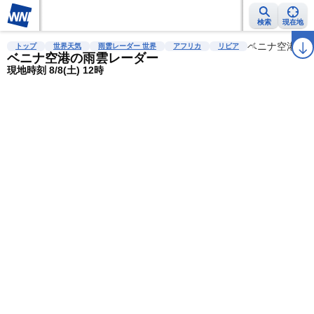
検索
現在地
雨雲レーダー
台風情報
地震情報
警報・注意報
2週間天気
ベニナ空港
ラ
トップ
世界天気
雨雲レーダー 世界
アフリカ
リビア
ベニナ空港の雨雲レーダー
現地時刻 8/8(土) 12時